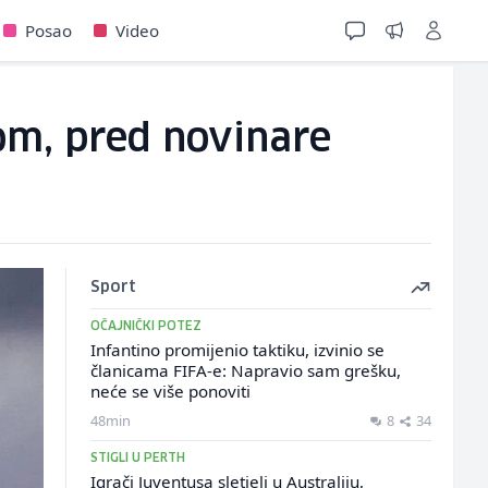
Posao
Video
kom, pred novinare
Sport
OČAJNIČKI POTEZ
Infantino promijenio taktiku, izvinio se
članicama FIFA-e: Napravio sam grešku,
neće se više ponoviti
48min
8
34
STIGLI U PERTH
Igrači Juventusa sletjeli u Australiju,