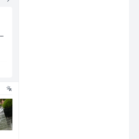
Account Manager (m/
Električar (m/ž)
(m/
ž)
Klix.ba
Hering
Sarajevo
Široki Brijeg