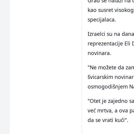
Grad se nalazi na
kao susret visokog 
specijalaca.
Izraelci su na dan
reprezentacije Eli
novinara.
"Ne možete da zami
švicarskim novina
osmogodišnjem N
"Otet je zajedno s
već mrtva, a ova 
da se vrati kući".