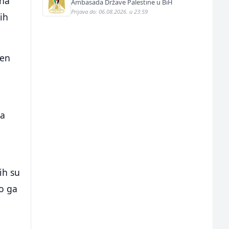
ena
(m/ž)
Ambasada Države Palestine u BiH
Prijava do: 06.08.2026. u 23:59
ih
ten
sa
ih su
o ga