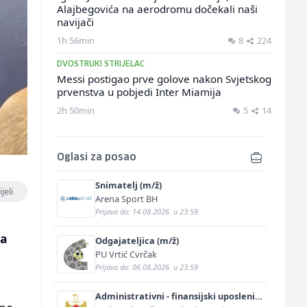
Alajbegovića na aerodromu dočekali naši
navijači
1h 56min
8
224
DVOSTRUKI STRIJELAC
Messi postigao prve golove nakon Svjetskog
prvenstva u pobjedi Inter Miamija
2h 50min
5
14
Oglasi za posao
Snimatelj (m/ž)
jeli
Arena Sport BH
Prijava do: 14.08.2026. u 23:59
 a
Odgajateljica (m/ž)
PU Vrtić Cvrčak
Prijava do: 06.08.2026. u 23:59
Administrativni - finansijski uposlenik