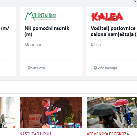
 (m/
NK pomoćni radnik
Voditelj poslovnice
(m)
salona namještaja 
ž)
Mountain
Kalea
Sarajevo
Više lokacija
NASTUPAO U PULI
VREMENSKA PROGNOZA