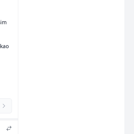
šim
 kao