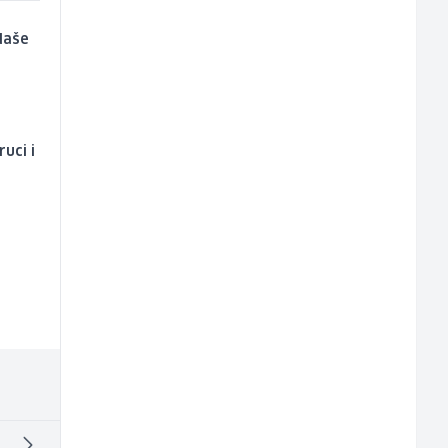
 Naše
uci i