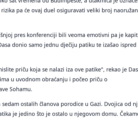
 oko sat vremena od Budimpešte, a utakmica je označ
rizika pa će ovaj duel osiguravati veliki broj naoružan
ašnjoj pres konferenciji bili veoma emotivni pa je kapi
 Dasa donio samo jednu dječiju patiku te izašao ispred
slite priču koja se nalazi iza ove patike", rekao je Da
rima u uvodnom obraćanju i počeo priču o
ave Sohamu.
a sedam ostalih članova porodice u Gazi. Dvojica od nj
patika je jedino što je ostalo u njegovom domu. Čekam