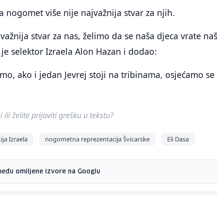
 da nogomet više nije najvažnija stvar za njih.
jvažnija stvar za nas, želimo da se naša djeca vrate na
e selektor Izraela Alon Hazan i dodao:
mo, ako i jedan Jevrej stoji na tribinama, osjećamo se
ili želite prijaviti grešku u tekstu?
ja Izraela
nogometna reprezentacija Švicarske
Eli Dasa
među omiljene izvore na Googlu