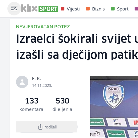
Vijesti
Biznis
Sport
NEVJEROVATAN POTEZ
Izraelci šokirali svije
izašli sa dječijom pati
E. K.
14.11.2023.
133
530
komentara
dijeljenja
Podijeli