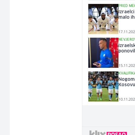
PRED ME
Izraelc
malo ih
17.11.202
NEVJERO
Izraels
ponovil
15.11.202
KVALIFIK
Nogome
Kosovu,
10.11.202