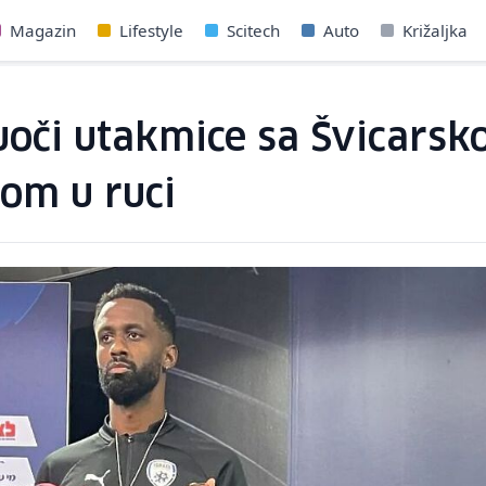
Magazin
Lifestyle
Scitech
Auto
Križaljka
t uoči utakmice sa Švicars
kom u ruci