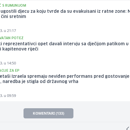
Č S RUMUNIJOM
i ugostili djecu za koju tvrde da su evakuisani iz ratne zone:
 čini sretnim
3. u 21:17
VATAN POTEZ
ki reprezentativci opet davali intervju sa dječijom patikom u r
i kapitenove riječi
3. u 14:50
ACIJE ZA EP
taši Izraela spremaju neviđen performans pred gostovanje
 naredba je stigla od državnog vrha
3. u 09:59
KOMENTARI (133)