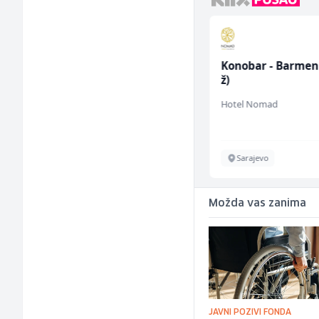
Home Office
Konobar - Barmen
Kundenberater
ž)
(m/w/d) für ein
TELUS Digital
Hotel Nomad
renommiertes
Schuhunternehmen
Sarajevo
Sarajevo
Možda vas zanima
JAVNI POZIVI FONDA