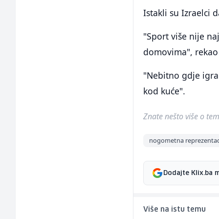
Istakli su Izraelci
"Sport više nije na
domovima", rekao j
"Nebitno gdje igra
kod kuće".
Znate nešto više o temi 
nogometna reprezentaci
Dodajte Klix.ba 
Više na istu temu