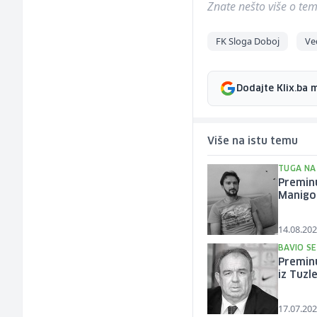
Znate nešto više o temi 
FK Sloga Doboj
Ve
Dodajte Klix.ba 
Više na istu temu
TUGA NA 
Preminu
Manigo
14.08.202
BAVIO S
Premin
iz Tuzl
17.07.202