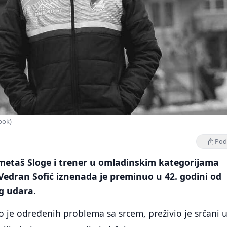
ook)
Podi
etaš Sloge i trener u omladinskim kategorijama
Vedran Sofić iznenada je preminuo u 42. godini od
g udara.
 je određenih problema sa srcem, preživio je srčani u