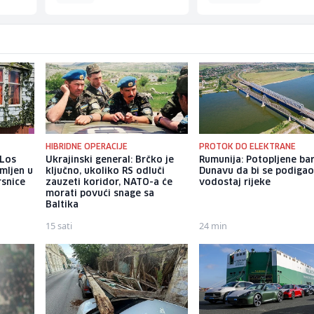
HIBRIDNE OPERACIJE
PROTOK DO ELEKTRANE
 Los
Ukrajinski general: Brčko je
Rumunija: Potopljene ba
mljen u
ključno, ukoliko RS odluči
Dunavu da bi se podiga
rsnice
zauzeti koridor, NATO-a će
vodostaj rijeke
morati povući snage sa
Baltika
15 sati
24 min