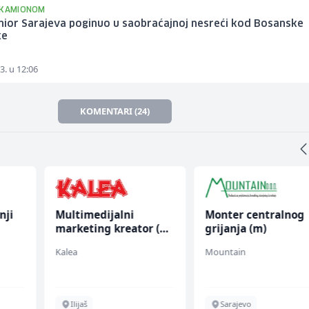
 KAMIONOM
unior Sarajeva poginuo u saobraćajnoj nesreći kod Bosanske
ke
3. u 12:06
KOMENTARI (24)
nji
Multimedijalni
Monter centralnog
marketing kreator (m/
grijanja (m)
ž)
Kalea
Mountain
Ilijaš
Sarajevo