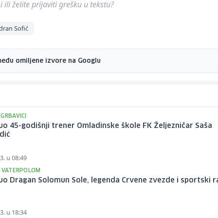
ili želite prijaviti grešku u tekstu?
dran Sofić
među omiljene izvore na Googlu
GRBAVICI
o 45-godišnji trener Omladinske škole FK Željezničar Saša
dić
3. u 08:49
E VATERPOLOM
uo Dragan Solomun Sole, legenda Crvene zvezde i sportski r
e
3. u 18:34