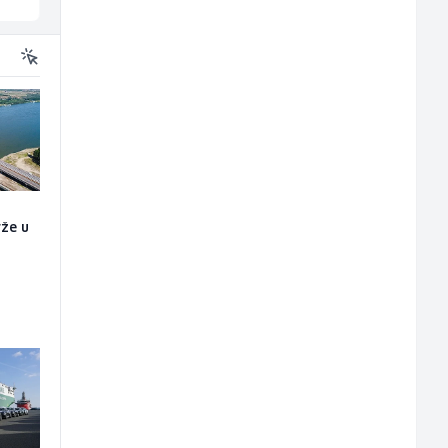
rže u
o