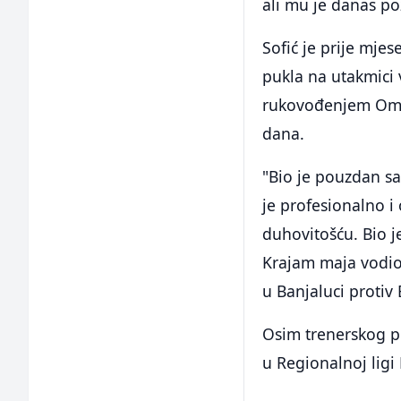
ali mu je danas poz
Sofić je prije mj
pukla na utakmici 
rukovođenjem Omla
dana.
"Bio je pouzdan sar
je profesionalno i
duhovitošću. Bio j
Krajam maja vodio
u Banjaluci proti
Osim trenerskog po
u Regionalnoj ligi 