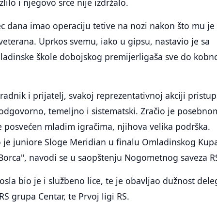
lilo i njegovo srce nije izdržalo.
esec dana imao operaciju tetive na nozi nakon što mu je
veterana. Uprkos svemu, iako u gipsu, nastavio je sa
dinske škole dobojskog premijerligaša sve do kobn
adnik i prijatelj, svakoj reprezentativnoj akciji pristu
 odgovorno, temeljno i sistematski. Zračio je posebno
e posvećen mladim igračima, njihova velika podrška.
 je juniore Sloge Meridian u finalu Omladinskog Kup
v Borca", navodi se u saopštenju Nogometnog saveza R
sla bio je i službeno lice, te je obavljao dužnost dele
RS grupa Centar, te Prvoj ligi RS.