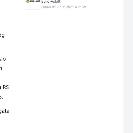
Euro-Asfalt
Prijava do: 27.08.2026. u 23:59
og
pao
m
a RS
S.
gata