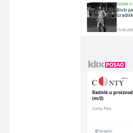
SUDAR S
Bivši j
Gradiš
15.06.202
Kuhinjski pomoćnik
Radnik u proizvod
(m/ž)
(m/ž)
Restoran Golf Klub
Conty Plus
Sarajevo
Sarajevo