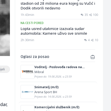
stadion od 28 miliona eura kojeg su Vučić i
Dodik otvorili nedavno
1h 43min
35
100
NA CESTI PORED
Lopta usred utakmice izazvala sudar
automobila: Kamere uživo sve snimile
2h 30min
4
10
Oglasi za posao
Voditelj - Poslovođa radova na
jeli
gradilištu (m/ž)
Mibral
Prijava do: 19.08.2026. u 23:59
Snimatelj (m/ž)
Arena Sport BH
Prijava do: 14.08.2026. u 23:59
dar,
Komercijalni službenik (m/ž)