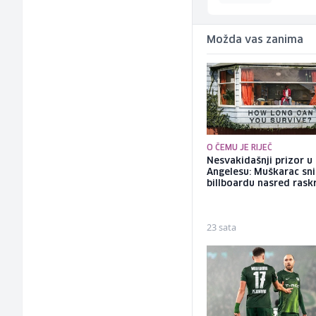
Možda vas zanima
O ČEMU JE RIJEČ
Nesvakidašnji prizor u
Angelesu: Muškarac sni
billboardu nasred rask
23 sata