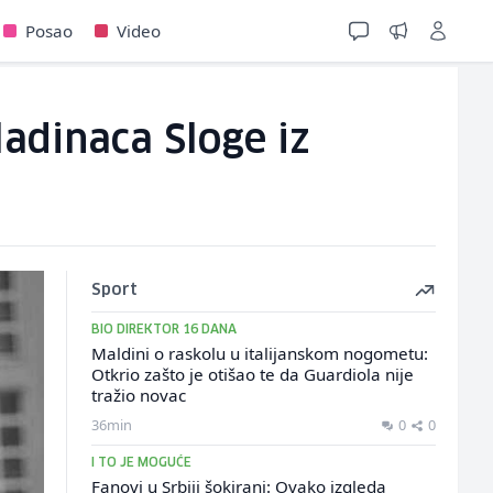
Posao
Video
adinaca Sloge iz
Sport
BIO DIREKTOR 16 DANA
Maldini o raskolu u italijanskom nogometu:
Otkrio zašto je otišao te da Guardiola nije
tražio novac
36min
0
0
I TO JE MOGUĆE
Fanovi u Srbiji šokirani: Ovako izgleda