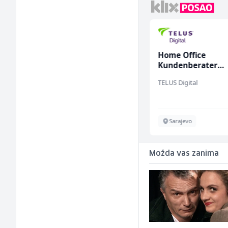
Monteri ventilacije i
Home Office
klimatizacije (m)
Kundenberater
(m/w/d) für Vatten
Interclima
TELUS Digital
Sarajevo
Sarajevo
Možda vas zanima