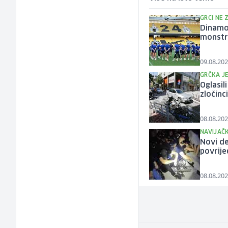
GRCI NE 
Dinamo
monstr
09.08.202
GRČKA J
Oglasil
zločinci
08.08.202
NAVIJAČK
Novi de
povrije
08.08.202