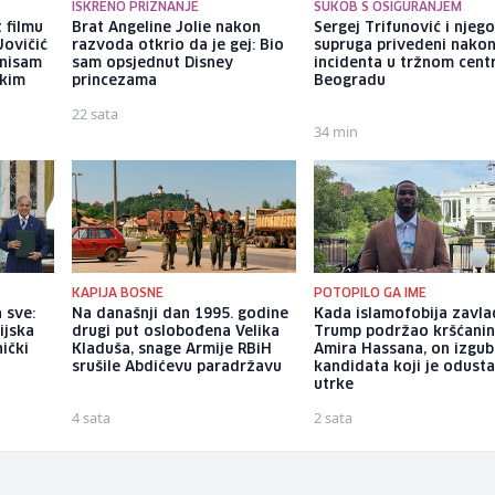
ISKRENO PRIZNANJE
SUKOB S OSIGURANJEM
 filmu
Brat Angeline Jolie nakon
Sergej Trifunović i njeg
Jovičić
razvoda otkrio da je gej: Bio
supruga privedeni nako
 nisam
sam opsjednut Disney
incidenta u tržnom cent
ekim
princezama
Beogradu
22 sata
34 min
KAPIJA BOSNE
POTOPILO GA IME
 sve:
Na današnji dan 1995. godine
Kada islamofobija zavla
ijska
drugi put oslobođena Velika
Trump podržao kršćani
nički
Kladuša, snage Armije RBiH
Amira Hassana, on izgub
srušile Abdićevu paradržavu
kandidata koji je odust
utrke
4 sata
2 sata