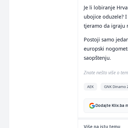
Je li lobiranje Hrv
ubojice oduzele? I
tjeramo da igraju 
Postoji samo jedan
europski nogometni
saopštenju.
Znate nešto više o temi 
AEK
GNK Dinamo 
Dodajte Klix.ba 
Više na istu temu