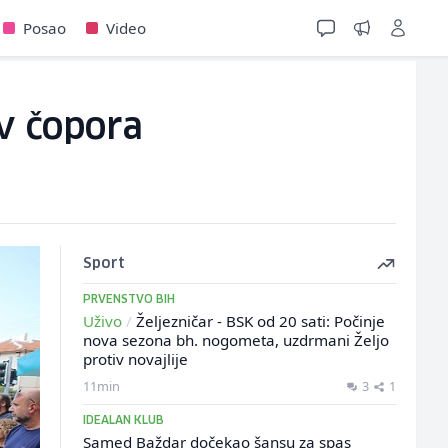
Posao
Video
v čopora
Sport
PRVENSTVO BIH
Uživo
/
Željezničar - BSK od 20 sati: Počinje
nova sezona bh. nogometa, uzdrmani Željo
protiv novajlije
11min
3
1
IDEALAN KLUB
Samed Baždar dočekao šansu za spas