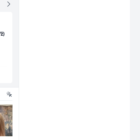
ž)
Trgovac - Magacioner
Kuhinjski pomoćnik
(m/ž)
(m/ž)
Amko komerc
Restoran Golf Klub
Fojnica
Sarajevo