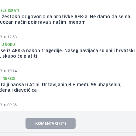
ŽELE IGRATI
 žestoko odgovorio na prozivke AEK-a: Ne damo da se na
uozan način poigrava s našim imenom
3. u 12:53
E U ŠOKU
i se iz AEK-a nakon tragedije: Našeg navijača su ubili hrvatski
, skupo će platiti
3. u 19:14
I NEREDI
talji haosa u Atini: Državljanin BiH među 96 uhapšenih,
đena i djevojčica
3. u 09:35
KOMENTARI (74)