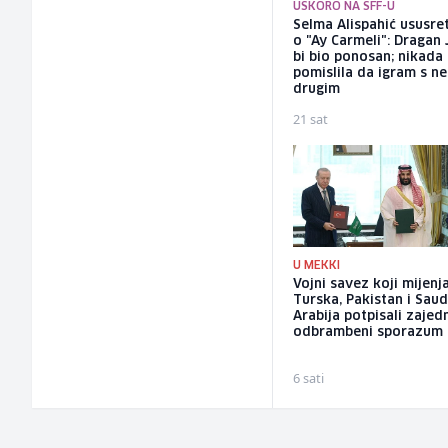
USKORO NA SFF-U
Selma Alispahić ususret
o "Ay Carmeli": Dragan 
bi bio ponosan; nikada
pomislila da igram s n
drugim
21 sat
U MEKKI
Vojni savez koji mijenja
Turska, Pakistan i Saud
Arabija potpisali zajed
odbrambeni sporazum
6 sati