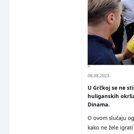
08.08.2023.
U Grčkoj se ne s
huliganskih okrš
Dinama.
O ovom slučaju og
kako ne žele igrat