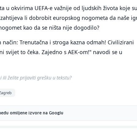
ata u okvirima UEFA-e važnije od ljudskih života koje s
 zahtijeva li dobrobit europskog nogometa da naše ig
nogomet kao da se ništa nije dogodilo?
 način: Trenutačna i stroga kazna odmah! Civilizirani
 svijet to čeka. Zajedno s AEK-om!" navodi se u
ili želite prijaviti grešku u tekstu?
Zagreb
među omiljene izvore na Googlu