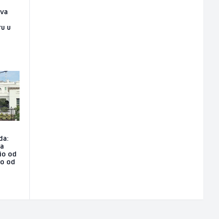
ova
n
ru u
da:
na
io od
ao od