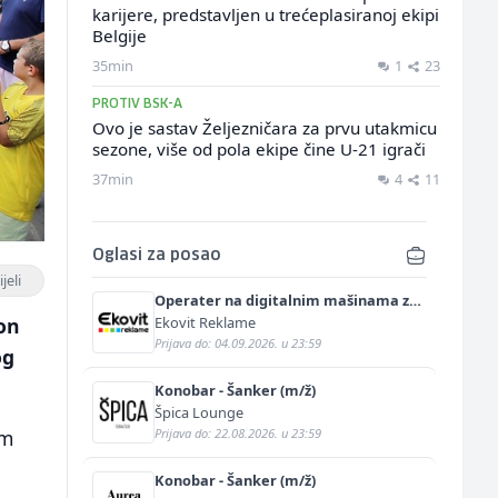
karijere, predstavljen u trećeplasiranoj ekipi
Belgije
35min
1
23
PROTIV BSK-A
Ovo je sastav Željezničara za prvu utakmicu
sezone, više od pola ekipe čine U-21 igrači
37min
4
11
Oglasi za posao
jeli
Operater na digitalnim mašinama za
štampu i doradu (m/ž)
Ekovit Reklame
on
Prijava do: 04.09.2026. u 23:59
og
Konobar - Šanker (m/ž)
Špica Lounge
Prijava do: 22.08.2026. u 23:59
om
Konobar - Šanker (m/ž)