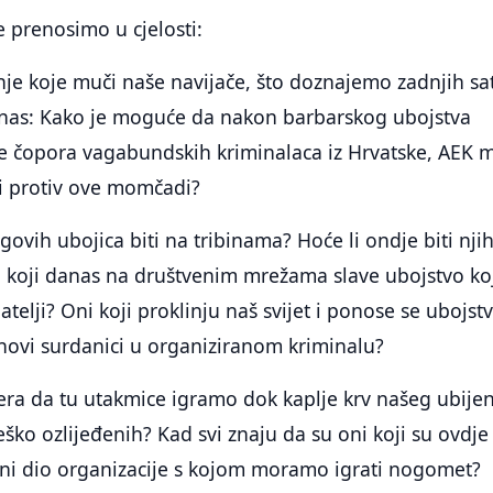
 prenosimo u cjelosti:
nje koje muči naše navijače, što doznajemo zadnjih sa
i nas: Kako je moguće da nakon barbarskog ubojstva
ne čopora vagabundskih kriminalaca iz Hrvatske, AEK 
ati protiv ove momčadi?
govih ubojica biti na tribinama? Hoće li ondje biti nji
u koji danas na društvenim mrežama slave ubojstvo ko
ijatelji? Oni koji proklinju naš svijet i ponose se ubojs
jihovi surdanici u organiziranom kriminalu?
era da tu utakmice igramo dok kaplje krv našeg ubije
teško ozlijeđenih? Kad svi znaju da su oni koji su ovdje
avni dio organizacije s kojom moramo igrati nogomet?