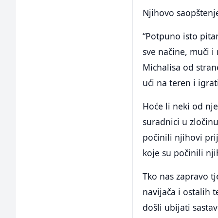
Njihovo saopštenje
“Potpuno isto pita
sve načine, muči 
Michalisa od stra
ući na teren i igr
Hoće li neki od nje
suradnici u zločin
počinili njihovi pr
koje su počinili n
Tko nas zapravo tj
navijača i ostalih 
došli ubijati sast