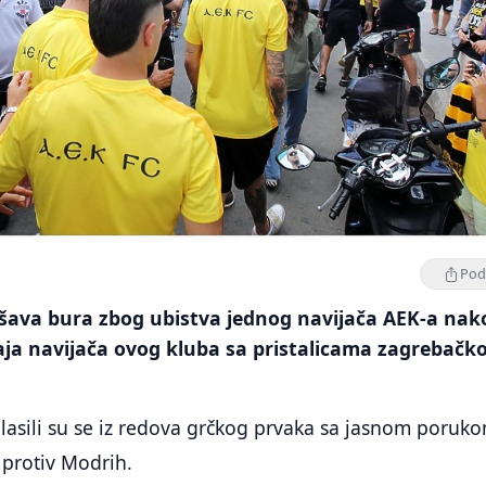
Podi
tišava bura zbog ubistva jednog navijača AEK-a nak
aja navijača ovog kluba sa pristalicama zagrebačk
lasili su se iz redova grčkog prvaka sa jasnom poruk
i protiv Modrih.