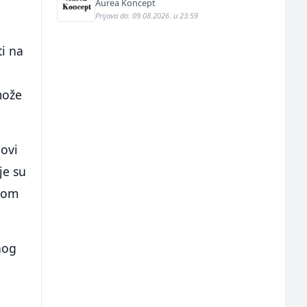
Aurea Koncept
Prijava do: 09.08.2026. u 23:59
ti na
može
hovi
je su
tvom
nog