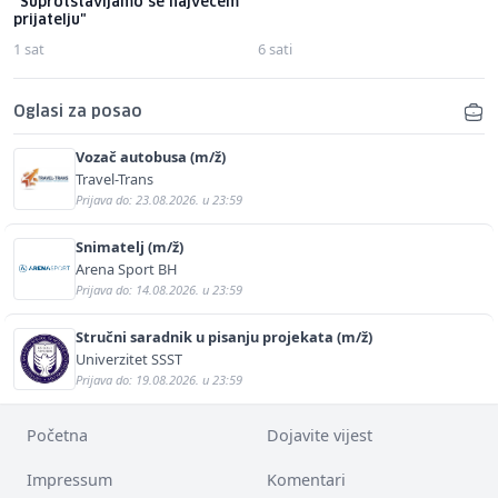
"Suprotstavljamo se najvećem
prijatelju"
1 sat
6 sati
Oglasi za posao
Vozač autobusa (m/ž)
Travel-Trans
Prijava do: 23.08.2026. u 23:59
Snimatelj (m/ž)
Arena Sport BH
Prijava do: 14.08.2026. u 23:59
Stručni saradnik u pisanju projekata (m/ž)
Univerzitet SSST
Prijava do: 19.08.2026. u 23:59
Početna
Dojavite vijest
Impressum
Komentari