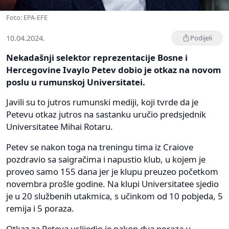
Foto: EPA-EFE
10.04.2024.
Podijeli
Nekadašnji selektor reprezentacije Bosne i
Hercegovine Ivaylo Petev dobio je otkaz na novom
poslu u rumunskoj Universitatei.
Javili su to jutros rumunski mediji, koji tvrde da je
Petevu otkaz jutros na sastanku uručio predsjednik
Universitatee Mihai Rotaru.
Petev se nakon toga na treningu tima iz Craiove
pozdravio sa saigračima i napustio klub, u kojem je
proveo samo 155 dana jer je klupu preuzeo početkom
novembra prošle godine. Na klupi Universitatee sjedio
je u 20 službenih utakmica, s učinkom od 10 pobjeda, 5
remija i 5 poraza.
Otkaz za Peteva uslijedio je nakon dva poraza u