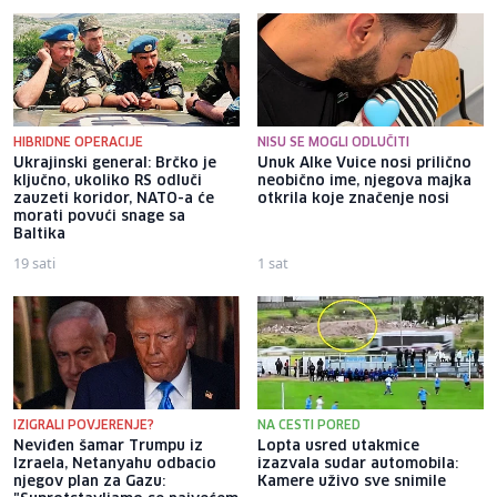
HIBRIDNE OPERACIJE
NISU SE MOGLI ODLUČITI
Ukrajinski general: Brčko je
Unuk Alke Vuice nosi prilično
ključno, ukoliko RS odluči
neobično ime, njegova majka
zauzeti koridor, NATO-a će
otkrila koje značenje nosi
morati povući snage sa
Baltika
19 sati
1 sat
IZIGRALI POVJERENJE?
NA CESTI PORED
Neviđen šamar Trumpu iz
Lopta usred utakmice
Izraela, Netanyahu odbacio
izazvala sudar automobila:
njegov plan za Gazu:
Kamere uživo sve snimile