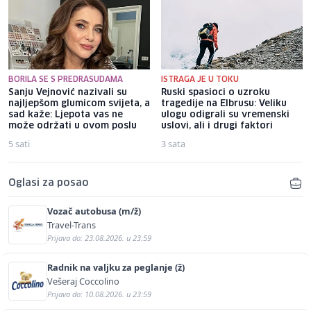
BORILA SE S PREDRASUDAMA
ISTRAGA JE U TOKU
Sanju Vejnović nazivali su
Ruski spasioci o uzroku
najljepšom glumicom svijeta, a
tragedije na Elbrusu: Veliku
sad kaže: Ljepota vas ne
ulogu odigrali su vremenski
može održati u ovom poslu
uslovi, ali i drugi faktori
5 sati
3 sata
Oglasi za posao
Vozač autobusa (m/ž)
Travel-Trans
Prijava do: 23.08.2026. u 23:59
Radnik na valjku za peglanje (ž)
Vešeraj Coccolino
Prijava do: 10.08.2026. u 23:59