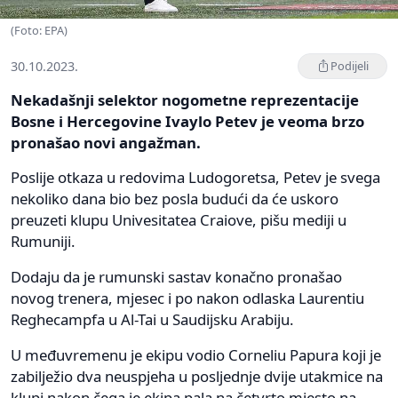
(Foto: EPA)
30.10.2023.
Podijeli
Nekadašnji selektor nogometne reprezentacije
Bosne i Hercegovine Ivaylo Petev je veoma brzo
pronašao novi angažman.
Poslije otkaza u redovima Ludogoretsa, Petev je svega
nekoliko dana bio bez posla budući da će uskoro
preuzeti klupu Univesitatea Craiove, pišu mediji u
Rumuniji.
Dodaju da je rumunski sastav konačno pronašao
novog trenera, mjesec i po nakon odlaska Laurentiu
Reghecampfa u Al-Tai u Saudijsku Arabiju.
U međuvremenu je ekipu vodio Corneliu Papura koji je
zabilježio dva neuspjeha u posljednje dvije utakmice na
klupi nakon čega je ekipa pala na četvrto mjesto na