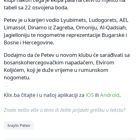
tabeli sa 22 osvojena boda.
Petev je u karijeri vodio Lyubimets, Ludogorets, AEL
Limassol, Dinamo iz Zagreba, Omoniju, Al-Qadsiah,
Jagielloniju te nogometne reprezentacije Bugarske i
Bosne i Hercegovine.
Dodajmo da će Petev u novom klubu će sarađivati sa
bosanskohercegovačkim napadačem, Elvirom
Koljićem, koji je duže vrijeme u rumunskom
nogometu.
Klix.ba čitajte i u našoj aplikaciji za
iOS
ili
Android
.
Znate nešto više o temi ili želite prijaviti grešku u tekstu?
Ivaylo Petev