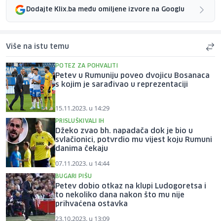
Dodajte Klix.ba među omiljene izvore na Googlu
Više na istu temu
POTEZ ZA POHVALITI
Petev u Rumuniju poveo dvojicu Bosanaca
s kojim je sarađivao u reprezentaciji
15.11.2023. u 14:29
PRISLUŠKIVALI IH
Džeko zvao bh. napadača dok je bio u
svlačionici, potvrdio mu vijest koju Rumuni
danima čekaju
07.11.2023. u 14:44
BUGARI PIŠU
Petev dobio otkaz na klupi Ludogoretsa i
to nekoliko dana nakon što mu nije
prihvaćena ostavka
23.10.2023. u 13:09