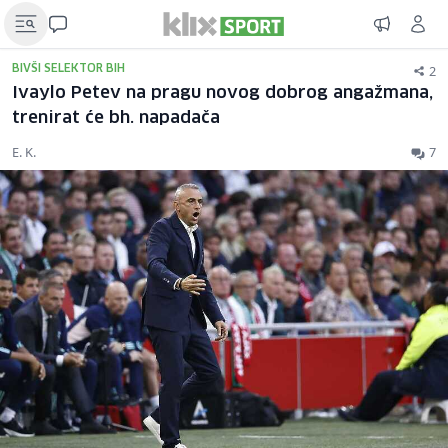
2
BIVŠI SELEKTOR BIH
Ivaylo Petev na pragu novog dobrog angažmana,
trenirat će bh. napadača
E. K.
7