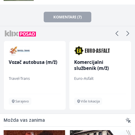
KOMENTARI (7)
Vozač autobusa (m/ž)
Komercijalni
službenik (m/ž)
Travel-Trans
Euro-Asfalt
Sarajevo
Više lokacija
Možda vas zanima