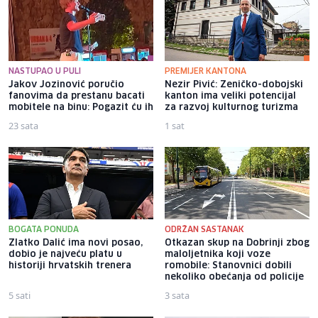
NASTUPAO U PULI
PREMIJER KANTONA
Jakov Jozinović poručio
Nezir Pivić: Zeničko-dobojski
fanovima da prestanu bacati
kanton ima veliki potencijal
mobitele na binu: Pogazit ću ih
za razvoj kulturnog turizma
23 sata
1 sat
BOGATA PONUDA
ODRŽAN SASTANAK
Zlatko Dalić ima novi posao,
Otkazan skup na Dobrinji zbog
dobio je najveću platu u
maloljetnika koji voze
historiji hrvatskih trenera
romobile: Stanovnici dobili
nekoliko obećanja od policije
5 sati
3 sata