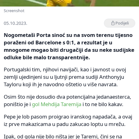
Screenshot
05.10.2023.
Podijeli
Nogometaši Porta sinoć su na svom terenu tijesno
poraženi od Barcelone s 0:1, a rezultat je u
mnogome mogao biti drugačiji da su neke sudijske
odluke bile malo transparentnije.
Portugalski tim, njihovi navijači, kao i javnost u ovoj
zemlji ujedinjeni su u ljutnji prema sudiji Anthonyju
Tayloru koji ih je navodno oštetio u više navrata.
Osim što nije dosudio dva potencijalna jedanaesterca,
poništio je i
gol Mehdija Taremija
i to ne bilo kakav.
Pepe je lob pasom proigrao iranskog napadača, a ovaj
iz prve makazicama u padu zakucao loptu u mrežu.
Ipak, od gola nije bilo ništa jer je Taremi, čini se na