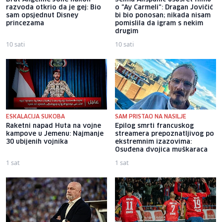
razvoda otkrio da je gej: Bio
o "Ay Carmeli": Dragan Jovičić
sam opsjednut Disney
bi bio ponosan; nikada nisam
princezama
pomislila da igram s nekim
drugim
10 sati
10 sati
ESKALACIJA SUKOBA
SAM PRISTAO NA NASILJE
Raketni napad Huta na vojne
Epilog smrti francuskog
kampove u Jemenu: Najmanje
streamera prepoznatljivog po
30 ubijenih vojnika
ekstremnim izazovima:
Osuđena dvojica muškaraca
1 sat
1 sat