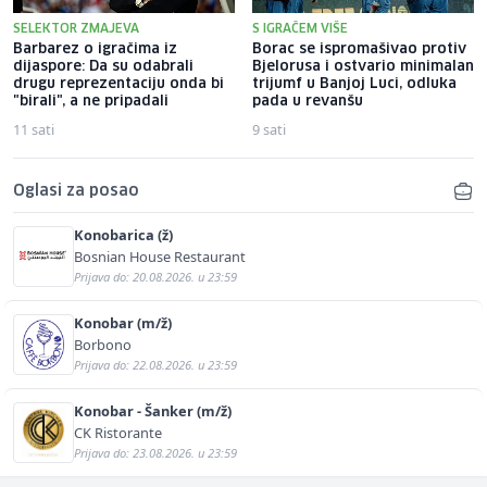
SELEKTOR ZMAJEVA
S IGRAČEM VIŠE
Barbarez o igračima iz
Borac se ispromašivao protiv
dijaspore: Da su odabrali
Bjelorusa i ostvario minimalan
drugu reprezentaciju onda bi
trijumf u Banjoj Luci, odluka
"birali", a ne pripadali
pada u revanšu
11 sati
9 sati
Oglasi za posao
Konobarica (ž)
Bosnian House Restaurant
Prijava do: 20.08.2026. u 23:59
Konobar (m/ž)
Borbono
Prijava do: 22.08.2026. u 23:59
Konobar - Šanker (m/ž)
CK Ristorante
Prijava do: 23.08.2026. u 23:59