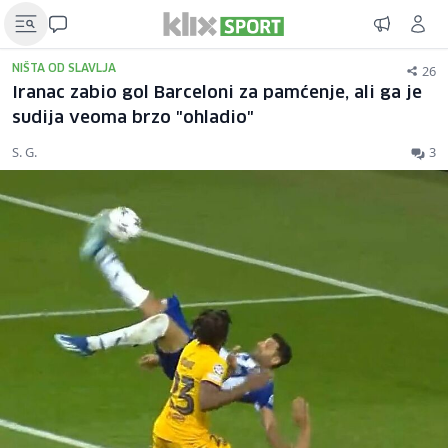
26
NIŠTA OD SLAVLJA
Iranac zabio gol Barceloni za pamćenje, ali ga je
sudija veoma brzo "ohladio"
S. G.
3