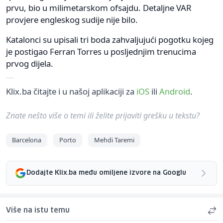
prvu, bio u milimetarskom ofsajdu. Detaljne VAR
provjere engleskog sudije nije bilo.
Katalonci su upisali tri boda zahvaljujući pogotku kojeg
je postigao Ferran Torres u posljednjim trenucima
prvog dijela.
Klix.ba čitajte i u našoj aplikaciji za
iOS
ili
Android
.
Znate nešto više o temi ili želite prijaviti grešku u tekstu?
Barcelona
Porto
Mehdi Taremi
Dodajte Klix.ba među omiljene izvore na Googlu
Više na istu temu