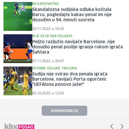
NEVJEROVATNO
Skandalozna sudijska odluka koštala
Barcu, pogledajte kakav penal im nije
dosuđen u 94. minuti susreta
25.11.2023. u 16:25
NIJE SE NI VAR OGLASIO
Peljto razljutio navijače Barcelone, nije
dosudio penal poslije igranja rukom igrača
Šahtara
07.11.2023. u 20:47
SPORNE ODLUKE TAYLORA
Sudija nije svirao dva penala igrača
Barcelone, navijači Porta ogorčeni:
"UEFAlona ponovo jaše!"
05.10.2023. u 12:55
KOMENTARI (3)