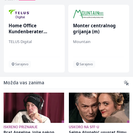
Home Office
Monter centralnog
Kundenberater
grijanja (m)
(m/w/d) für ein
TELUS Digital
Mountain
renommiertes
Schuhunternehmen
Sarajevo
Sarajevo
Možda vas zanima
ISKRENO PRIZNANJE
USKORO NA SFF-U
Brat Angeline Jolie nakon
Selma Alispahić ususret filmu