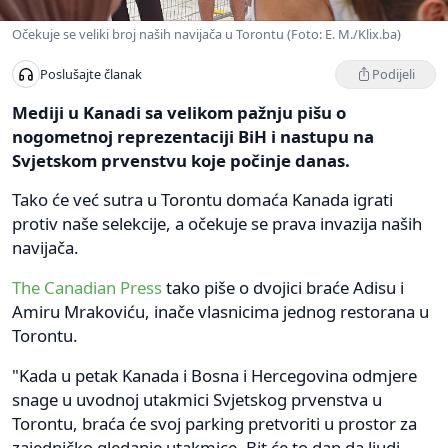
Očekuje se veliki broj naših navijača u Torontu (Foto: E. M./Klix.ba)
Podijeli
Poslušajte članak
Mediji u Kanadi sa velikom pažnju pišu o
nogometnoj reprezentaciji BiH i nastupu na
Svjetskom prvenstvu koje počinje danas.
Tako će već sutra u Torontu domaća Kanada igrati
protiv naše selekcije, a očekuje se prava invazija naših
navijača.
The Canadian Press
tako piše o dvojici braće Adisu i
Amiru Mrakoviću, inače vlasnicima jednog restorana u
Torontu.
"Kada u petak Kanada i Bosna i Hercegovina odmjere
snage u uvodnoj utakmici Svjetskog prvenstva u
Torontu, braća će svoj parking pretvoriti u prostor za
zajedničko gledanje utakmice. Bit će to dan da ljudi