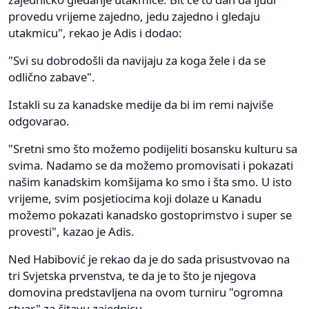
provedu vrijeme zajedno, jedu zajedno i gledaju
utakmicu", rekao je Adis i dodao:
"Svi su dobrodošli da navijaju za koga žele i da se
odlično zabave".
Istakli su za kanadske medije da bi im remi najviše
odgovarao.
"Sretni smo što možemo podijeliti bosansku kulturu sa
svima. Nadamo se da možemo promovisati i pokazati
našim kanadskim komšijama ko smo i šta smo. U isto
vrijeme, svim posjetiocima koji dolaze u Kanadu
možemo pokazati kanadsko gostoprimstvo i super se
provesti", kazao je Adis.
Ned Habibović je rekao da je do sada prisustvovao na
tri Svjetska prvenstva, te da je to što je njegova
domovina predstavljena na ovom turniru "ogromna
stvar" za čitavu zajednicu.