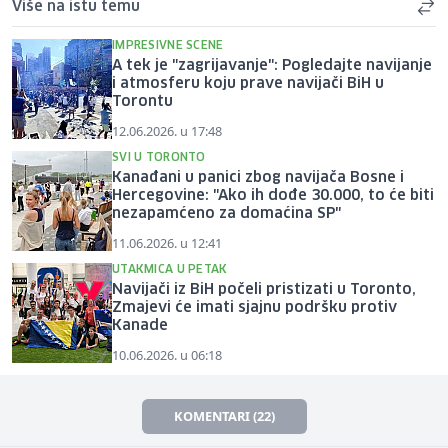
Više na istu temu
IMPRESIVNE SCENE
A tek je "zagrijavanje": Pogledajte navijanje
i atmosferu koju prave navijači BiH u
Torontu
12.06.2026. u 17:48
SVI U TORONTO
Kanađani u panici zbog navijača Bosne i
Hercegovine: "Ako ih dođe 30.000, to će biti
nezapamćeno za domaćina SP"
11.06.2026. u 12:41
UTAKMICA U PETAK
Navijači iz BiH počeli pristizati u Toronto,
Zmajevi će imati sjajnu podršku protiv
Kanade
10.06.2026. u 06:18
KOMENTARI (22)