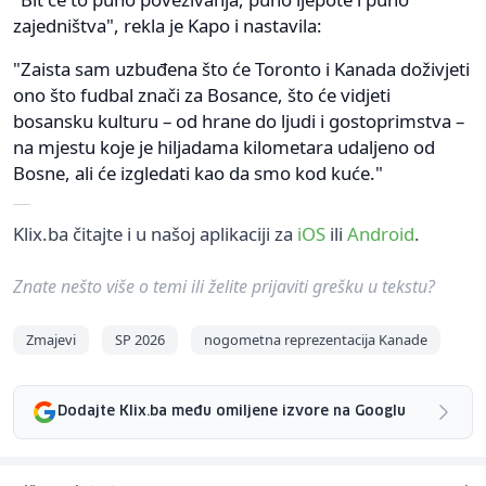
zajedništva", rekla je Kapo i nastavila:
"Zaista sam uzbuđena što će Toronto i Kanada doživjeti
ono što fudbal znači za Bosance, što će vidjeti
bosansku kulturu – od hrane do ljudi i gostoprimstva –
na mjestu koje je hiljadama kilometara udaljeno od
Bosne, ali će izgledati kao da smo kod kuće."
Klix.ba čitajte i u našoj aplikaciji za
iOS
ili
Android
.
Znate nešto više o temi ili želite prijaviti grešku u tekstu?
Zmajevi
SP 2026
nogometna reprezentacija Kanade
Dodajte Klix.ba među omiljene izvore na Googlu