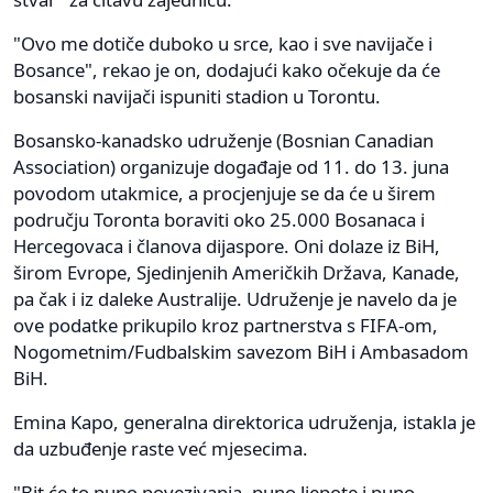
"Ovo me dotiče duboko u srce, kao i sve navijače i
Bosance", rekao je on, dodajući kako očekuje da će
bosanski navijači ispuniti stadion u Torontu.
Bosansko-kanadsko udruženje (Bosnian Canadian
Association) organizuje događaje od 11. do 13. juna
povodom utakmice, a procjenjuje se da će u širem
području Toronta boraviti oko 25.000 Bosanaca i
Hercegovaca i članova dijaspore. Oni dolaze iz BiH,
širom Evrope, Sjedinjenih Američkih Država, Kanade,
pa čak i iz daleke Australije. Udruženje je navelo da je
ove podatke prikupilo kroz partnerstva s FIFA-om,
Nogometnim/Fudbalskim savezom BiH i Ambasadom
BiH.
Emina Kapo, generalna direktorica udruženja, istakla je
da uzbuđenje raste već mjesecima.
"Bit će to puno povezivanja, puno ljepote i puno