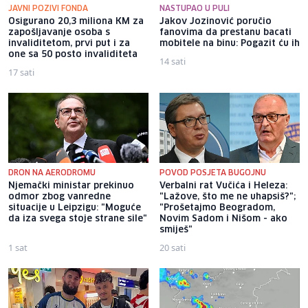
JAVNI POZIVI FONDA
NASTUPAO U PULI
Osigurano 20,3 miliona KM za
Jakov Jozinović poručio
zapošljavanje osoba s
fanovima da prestanu bacati
invaliditetom, prvi put i za
mobitele na binu: Pogazit ću ih
one sa 50 posto invaliditeta
14 sati
17 sati
DRON NA AERODROMU
POVOD POSJETA BUGOJNU
Njemački ministar prekinuo
Verbalni rat Vučića i Heleza:
odmor zbog vanredne
"Lažove, što me ne uhapsiš?";
situacije u Leipzigu: "Moguće
"Prošetajmo Beogradom,
da iza svega stoje strane sile"
Novim Sadom i Nišom - ako
smiješ"
1 sat
20 sati