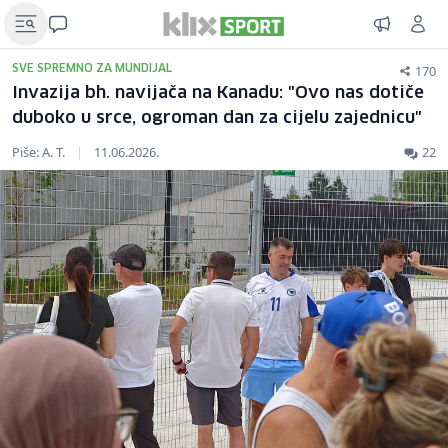
170
SVE SPREMNO ZA MUNDIJAL
Invazija bh. navijača na Kanadu: "Ovo nas dotiče
duboko u srce, ogroman dan za cijelu zajednicu"
Piše: A. T.
|
11.06.2026.
22