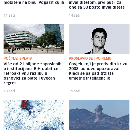
mobitele na binu: Pogazit ću ih
invaliditetom, prvi put i za
one sa 50 posto invaliditeta
11 sati
14 sati
POČINJE ISPLATA
PROSLAVIO SE I PO FILMU
Više od 21 hiljade zaposlenih
Čovjek koji je predvidio krizu
u institucijama BiH dobit će
2008. ponovo upozorava:
retroaktivnu razliku u
Kladi se na pad tržišta
osnovici za plate i uvećan
umjetne inteligencije
regres
18 sati
15 sati