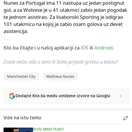
Nunes za Portugal ima 11 nastupa uz jedan postignut
gol, a za Wolvese je u 41 utakmici zabio jedan pogodak
te jednom asistirao. Za lisabonski Sporting je odigrao
101 utakmicu na kojoj je zabio osam golova uz devet
asistencija.
Klix.ba čitajte i u našoj aplikaciji za
iOS
ili
Android
.
Znate nešto više o temi ili želite prijaviti grešku u tekstu?
Manchester City
Matheus Nunes
Dodajte Klix.ba među omiljene izvore na Googlu
Više na istu temu
BIVŠI MINISTRANT