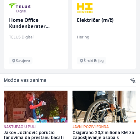
me Office
Električar (m/ž)
Vodi
ndenberater
salo
/w/d) für ein
ž)
US Digital
Hering
Kalea
nommiertes
chuhunternehmen
Sarajevo
Široki Brijeg
Vi
Možda vas zanima
NASTUPAO U PULI
JAVNI POZIVI FONDA
Jakov Jozinović poručio
Osigurano 20,3 miliona KM za
fanovima da prestanu bacati
zapošljavanje osoba s