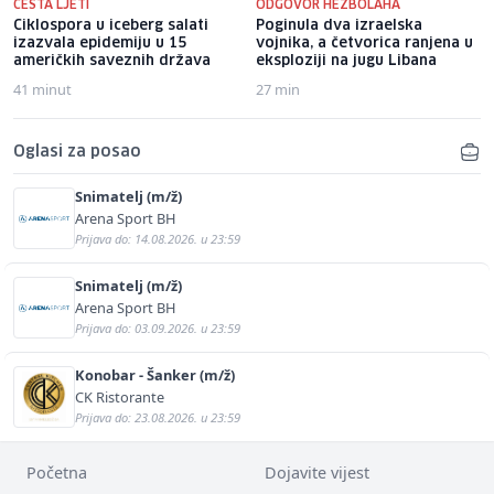
ČESTA LJETI
ODGOVOR HEZBOLAHA
Ciklospora u iceberg salati
Poginula dva izraelska
izazvala epidemiju u 15
vojnika, a četvorica ranjena u
američkih saveznih država
eksploziji na jugu Libana
41 minut
27 min
Oglasi za posao
Snimatelj (m/ž)
Arena Sport BH
Prijava do: 14.08.2026. u 23:59
Snimatelj (m/ž)
Arena Sport BH
Prijava do: 03.09.2026. u 23:59
Konobar - Šanker (m/ž)
CK Ristorante
Prijava do: 23.08.2026. u 23:59
Početna
Dojavite vijest