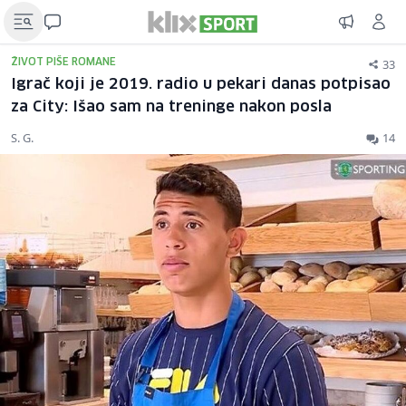
33
ŽIVOT PIŠE ROMANE
Igrač koji je 2019. radio u pekari danas potpisao
za City: Išao sam na treninge nakon posla
S. G.
14