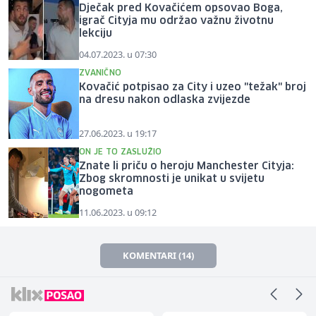
Dječak pred Kovačićem opsovao Boga,
igrač Cityja mu održao važnu životnu
lekciju
04.07.2023. u 07:30
ZVANIČNO
Kovačić potpisao za City i uzeo "težak" broj
na dresu nakon odlaska zvijezde
27.06.2023. u 19:17
ON JE TO ZASLUŽIO
Znate li priču o heroju Manchester Cityja:
Zbog skromnosti je unikat u svijetu
nogometa
11.06.2023. u 09:12
KOMENTARI (14)