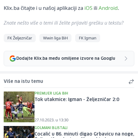
Klix.ba čitajte i u našoj aplikaciji za
iOS
ili
Android
.
Znate nešto više o temi ili želite prijaviti grešku u tekstu?
FK Željezničar
Wwin liga BiH
FK Igman
Dodajte Klix.ba među omiljene izvore na Googlu
Više na istu temu
PREMIJER LIGA BIH
Tok utakmice: Igman - Željezničar 2:0
27.10.2023. u 13:30
GOLMANI BLISTALI
Cocalić u 86. minuti digao Grbavicu na noge,