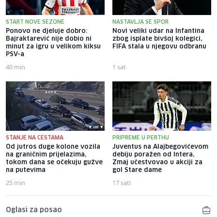
START NOVE SEZONE
NASTAVLJA SE SPOR
Ponovo ne djeluje dobro:
Novi veliki udar na Infantina
Bajraktarević nije dobio ni
zbog isplate bivšoj kolegici,
minut za igru u velikom kiksu
FIFA stala u njegovu odbranu
PSV-a
40 min
1 sat
STANJE NA CESTAMA
PRIPREME U PERTHU
Od jutros duge kolone vozila
Juventus na Alajbegovićevom
na graničnim prijelazima,
debiju poražen od Intera,
tokom dana se očekuju gužve
Zmaj učestvovao u akciji za
na putevima
gol Stare dame
25 min
17 sati
Oglasi za posao