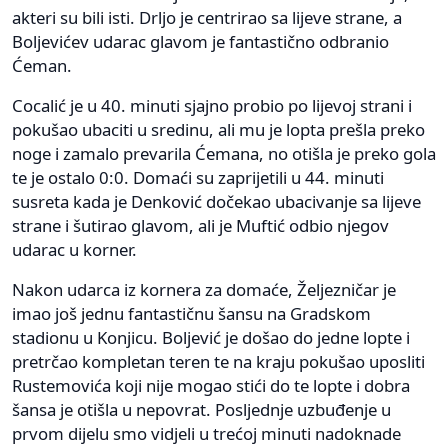
akteri su bili isti. Drljo je centrirao sa lijeve strane, a
Boljevićev udarac glavom je fantastično odbranio
Ćeman.
Cocalić je u 40. minuti sjajno probio po lijevoj strani i
pokušao ubaciti u sredinu, ali mu je lopta prešla preko
noge i zamalo prevarila Ćemana, no otišla je preko gola
te je ostalo 0:0. Domaći su zaprijetili u 44. minuti
susreta kada je Denković dočekao ubacivanje sa lijeve
strane i šutirao glavom, ali je Muftić odbio njegov
udarac u korner.
Nakon udarca iz kornera za domaće, Željezničar je
imao još jednu fantastičnu šansu na Gradskom
stadionu u Konjicu. Boljević je došao do jedne lopte i
pretrčao kompletan teren te na kraju pokušao uposliti
Rustemovića koji nije mogao stići do te lopte i dobra
šansa je otišla u nepovrat. Posljednje uzbuđenje u
prvom dijelu smo vidjeli u trećoj minuti nadoknade