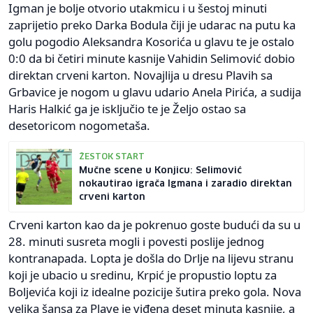
Igman je bolje otvorio utakmicu i u šestoj minuti
zaprijetio preko Darka Bodula čiji je udarac na putu ka
golu pogodio Aleksandra Kosorića u glavu te je ostalo
0:0 da bi četiri minute kasnije Vahidin Selimović dobio
direktan crveni karton. Novajlija u dresu Plavih sa
Grbavice je nogom u glavu udario Anela Pirića, a sudija
Haris Halkić ga je isključio te je Željo ostao sa
desetoricom nogometaša.
ŽESTOK START
Mučne scene u Konjicu: Selimović
nokautirao igrača Igmana i zaradio direktan
crveni karton
Crveni karton kao da je pokrenuo goste budući da su u
28. minuti susreta mogli i povesti poslije jednog
kontranapada. Lopta je došla do Drlje na lijevu stranu
koji je ubacio u sredinu, Krpić je propustio loptu za
Boljevića koji iz idealne pozicije šutira preko gola. Nova
velika šansa za Plave je viđena deset minuta kasnije, a