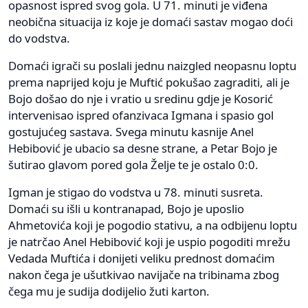
opasnost ispred svog gola. U 71. minuti je viđena
neobična situacija iz koje je domaći sastav mogao doći
do vodstva.
Domaći igrači su poslali jednu naizgled neopasnu loptu
prema naprijed koju je Muftić pokušao zagraditi, ali je
Bojo došao do nje i vratio u sredinu gdje je Kosorić
intervenisao ispred ofanzivaca Igmana i spasio gol
gostujućeg sastava. Svega minutu kasnije Anel
Hebibović je ubacio sa desne strane, a Petar Bojo je
šutirao glavom pored gola Želje te je ostalo 0:0.
Igman je stigao do vodstva u 78. minuti susreta.
Domaći su išli u kontranapad, Bojo je uposlio
Ahmetovića koji je pogodio stativu, a na odbijenu loptu
je natrčao Anel Hebibović koji je uspio pogoditi mrežu
Vedada Muftića i donijeti veliku prednost domaćim
nakon čega je ušutkivao navijače na tribinama zbog
čega mu je sudija dodijelio žuti karton.