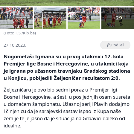
+29
(Foto: T. S./Klix.ba)
27.10.2023.
Podijeli
Nogometaši Igmana su u prvoj utakmici 12. kola
Premijer lige Bosne i Hercegovine, u utakmici koja
je igrana po užasnom travnjaku Gradskog stadiona
u Konjicu, pobijedili Željezničar rezultatom 2:0.
Željezničaru je ovo bio sedmi poraz u Premijer ligi
Bosne i Hercegovine, a šesti u posljednjih osam susreta
u domaćem šampionatu. Užasnoj seriji Plavih dodajmo
i činjenicu da je sarajevski sastav ispao iz Kupa naše
zemlje te je jasno da je situacija na Grbavici daleko od
idealne.