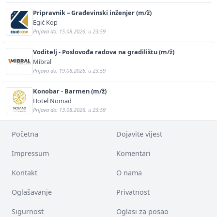
Pripravnik – Građevinski inženjer (m/ž)
Egić Kop
Prijava do: 15.08.2026. u 23:59
Voditelj - Poslovođa radova na gradilištu (m/ž)
Mibral
Prijava do: 19.08.2026. u 23:59
Konobar - Barmen (m/ž)
Hotel Nomad
Prijava do: 13.08.2026. u 23:59
Početna
Dojavite vijest
Impressum
Komentari
Kontakt
O nama
Oglašavanje
Privatnost
Sigurnost
Oglasi za posao