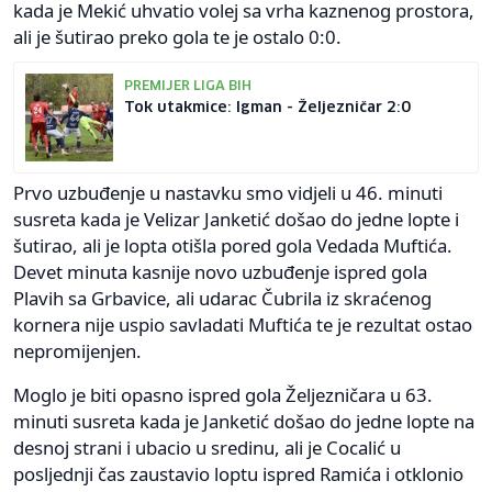
kada je Mekić uhvatio volej sa vrha kaznenog prostora,
ali je šutirao preko gola te je ostalo 0:0.
PREMIJER LIGA BIH
Tok utakmice: Igman - Željezničar 2:0
Prvo uzbuđenje u nastavku smo vidjeli u 46. minuti
susreta kada je Velizar Janketić došao do jedne lopte i
šutirao, ali je lopta otišla pored gola Vedada Muftića.
Devet minuta kasnije novo uzbuđenje ispred gola
Plavih sa Grbavice, ali udarac Čubrila iz skraćenog
kornera nije uspio savladati Muftića te je rezultat ostao
nepromijenjen.
Moglo je biti opasno ispred gola Željezničara u 63.
minuti susreta kada je Janketić došao do jedne lopte na
desnoj strani i ubacio u sredinu, ali je Cocalić u
posljednji čas zaustavio loptu ispred Ramića i otklonio