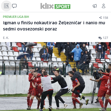
158
PREMIJER LIGA BIH
Igman u finišu nokautirao Željezničar i nanio mu
sedmi ovosezonski poraz
E. K.
127