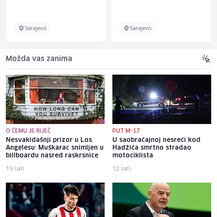
Sarajevo
Sarajevo
Možda vas zanima
O ČEMU JE RIJEČ
PUT M-17
Nesvakidašnji prizor u Los
U saobraćajnoj nesreći kod
Angelesu: Muškarac snimljen u
Hadžića smrtno stradao
billboardu nasred raskrsnice
motociklista
19 sati
12 sati