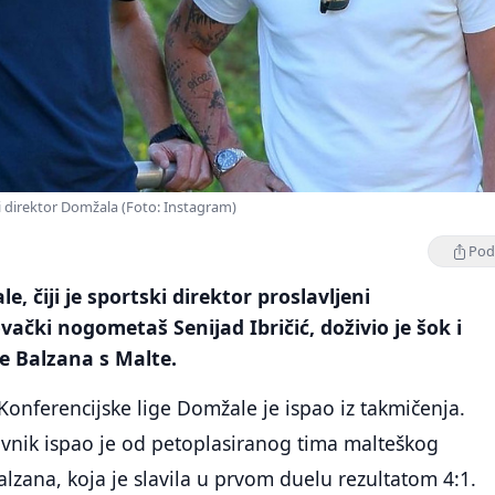
ki direktor Domžala (Foto: Instagram)
Podi
, čiji je sportski direktor proslavljeni
čki nogometaš Senijad Ibričić, doživio je šok i
e Balzana s Malte.
onferencijske lige Domžale je ispao iz takmičenja.
avnik ispao je od petoplasiranog tima malteškog
alzana, koja je slavila u prvom duelu rezultatom 4:1.