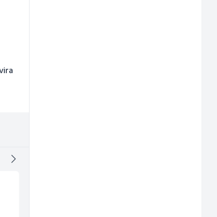
vira
Sachbearbeiter in der
Sachbearbeiter in de
Voice Quality
Schaltungsabteilung