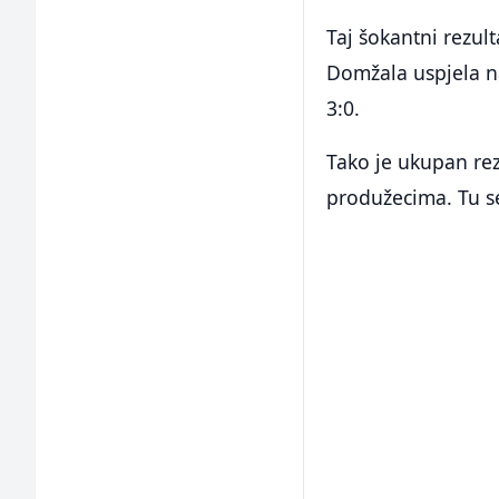
Taj šokantni rezul
Domžala uspjela na
3:0.
Tako je ukupan rez
produžecima. Tu se