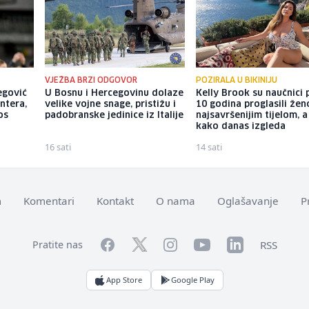
VJEŽBA BRZI ODGOVOR
POZIRALA U BIKINIJU
begović
U Bosnu i Hercegovinu dolaze
Kelly Brook su naučnici p
ntera,
velike vojne snage, pristižu i
10 godina proglasili že
os
padobranske jedinice iz Italije
najsavršenijim tijelom, 
kako danas izgleda
16 sati
14 sati
m
Komentari
Kontakt
O nama
Oglašavanje
P
Facebook
YouTube
LinkedIn
Twitter
Instagram
RSS
Pratite nas
App Store
Google Play