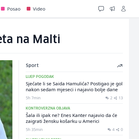
Posao
Video
eta na Malti
Sport
LIJEP POGODAK
Sjećate li se Saida Hamulića? Postigao je gol
nakon sedam mjeseci i najavio bolje dane
5h 7min
2
13
KONTROVERZNA OBJAVA
Šala ili ipak ne? Enes Kanter najavio da će
zaigrati žensku košarku u Americi
5h 35min
4
0