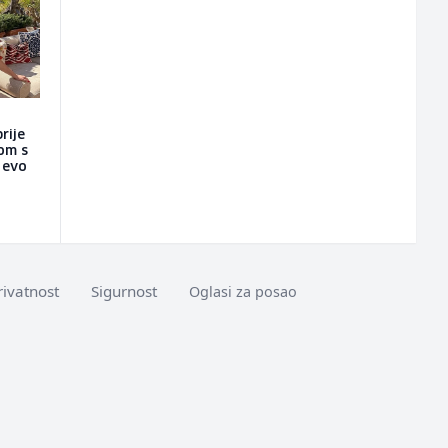
rije
nom s
a evo
rivatnost
Sigurnost
Oglasi za posao