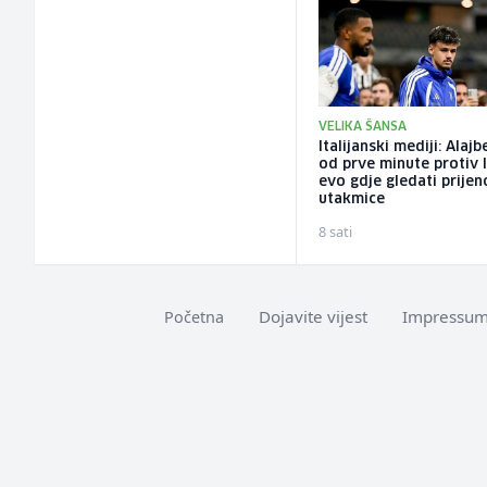
VELIKA ŠANSA
Italijanski mediji: Alaj
od prve minute protiv I
evo gdje gledati prijen
utakmice
8 sati
Dojavite vijest
Impressu
Početna