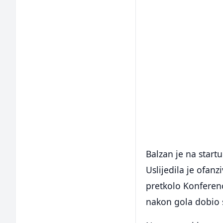
Balzan je na star
Uslijedila je ofanz
pretkolo Konferenc
nakon gola dobio s