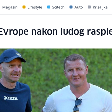
Magazin
Lifestyle
Scitech
Auto
Križaljka
z Evrope nakon ludog raspl