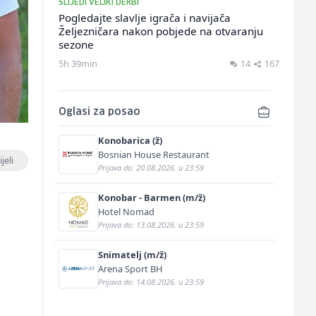
SLIJEDI VELIKI DERBI
Pogledajte slavlje igrača i navijača
Željezničara nakon pobjede na otvaranju
sezone
5h 39min
14
167
Oglasi za posao
Konobarica (ž)
Bosnian House Restaurant
jeli
Prijava do: 20.08.2026. u 23:59
Konobar - Barmen (m/ž)
Hotel Nomad
Prijava do: 13.08.2026. u 23:59
Snimatelj (m/ž)
Arena Sport BH
Prijava do: 14.08.2026. u 23:59