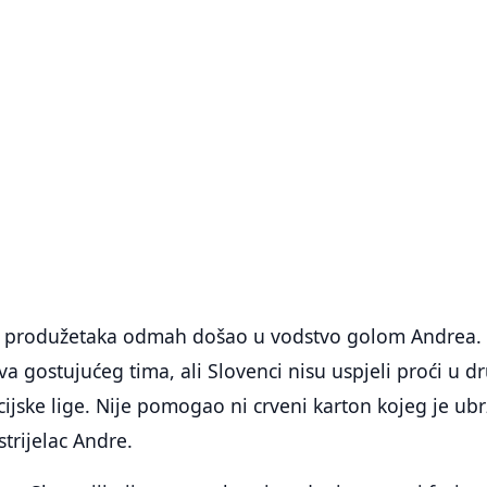
tu produžetaka odmah došao u vodstvo golom Andrea.
iva gostujućeg tima, ali Slovenci nisu uspjeli proći u d
ijske lige. Nije pomogao ni crveni karton kojeg je ub
trijelac Andre.