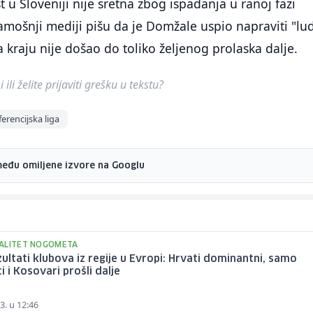
 u Sloveniji nije sretna zbog ispadanja u ranoj fazi
amošnji mediji pišu da je Domžale uspio napraviti "lud
a kraju nije došao do toliko željenog prolaska dalje.
ili želite prijaviti grešku u tekstu?
erencijska liga
među omiljene izvore na Googlu
ALITET NOGOMETA
zultati klubova iz regije u Evropi: Hrvati dominantni, samo
i i Kosovari prošli dalje
3. u 12:46