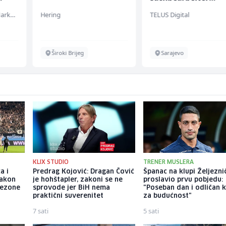
(m/w/d) für einen
Embers Call Center & Marketing
Hering
TELUS Digital
bekannten deutsch
Energieversorger
Široki Brijeg
Sarajevo
KLIX STUDIO
TRENER MUSLERA
a i
Predrag Kojović: Dragan Čović
Španac na klupi Željezni
nakon
je hohštapler, zakoni se ne
proslavio prvu pobjedu:
sezone
sprovode jer BiH nema
"Poseban dan i odličan 
praktični suverenitet
za budućnost"
7 sati
5 sati