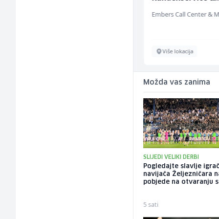
Support (m/w/d)
Amko komerc
Fojnica
Više lokacija
Možda vas zanima
SLIJEDI VELIKI DERBI
Pogledajte slavlje igrač
navijača Željezničara 
pobjede na otvaranju 
5 sati