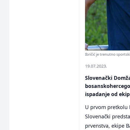
Ibričić je trenutno sports
19.07.2023.
Slovenački Domžale
bosanskohercegova
ispadanje od ekip
U prvom pretkolu K
Slovenački predst
prvenstva, ekipe B