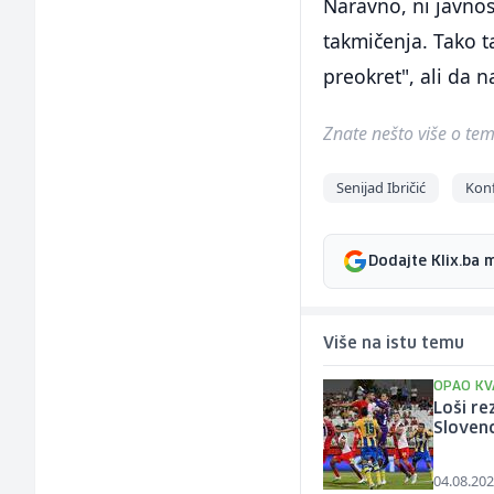
Naravno, ni javnost
takmičenja. Tako t
preokret", ali da n
Znate nešto više o temi 
Senijad Ibričić
Konf
Dodajte Klix.ba 
Više na istu temu
OPAO KV
Loši re
Slovenc
04.08.202