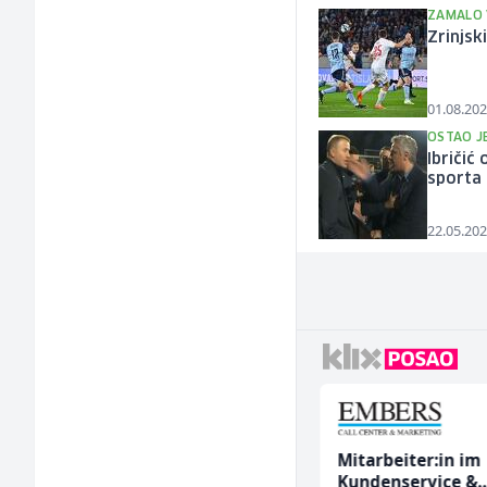
ZAMALO 
Zrinjsk
01.08.202
OSTAO J
Ibričić
sporta
22.05.202
Trgovac - Magacioner
Mitarbeiter:in im
(m/ž)
Kundenservice &