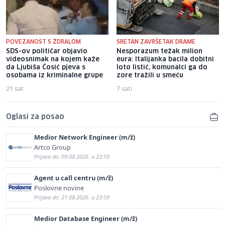
POVEZANOST S ŽDRALOM
SRETAN ZAVRŠETAK DRAME
SDS-ov političar objavio
Nesporazum težak milion
videosnimak na kojem kaže
eura: Italijanka bacila dobitni
da Ljubiša Ćosić pjeva s
loto listić, komunalci ga do
osobama iz kriminalne grupe
zore tražili u smeću
21 sat
7 sati
Oglasi za posao
Medior Network Engineer (m/ž)
Artco Group
Prijava do: 09.08.2026. u 23:59
Agent u call centru (m/ž)
Poslovne novine
Prijava do: 21.08.2026. u 23:59
Medior Database Engineer (m/ž)