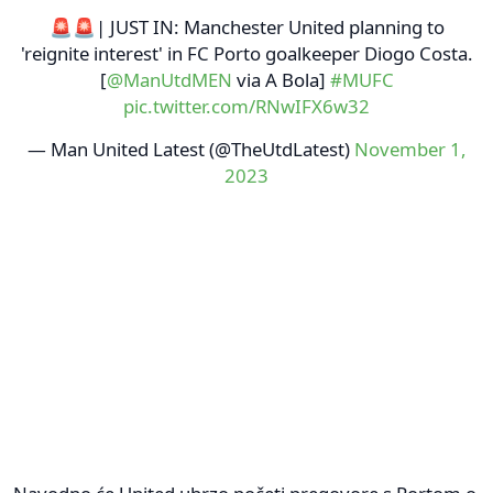
🚨🚨| JUST IN: Manchester United planning to
'reignite interest' in FC Porto goalkeeper Diogo Costa.
[
@ManUtdMEN
via A Bola]
#MUFC
pic.twitter.com/RNwIFX6w32
— Man United Latest (@TheUtdLatest)
November 1,
2023