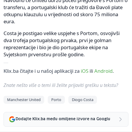
Navodno će United ubrzo početi pregovore s Portom o
transferu, a portugalski klub će tražiti da Đavoli plate
otkupnu klauzulu u vrijednosti od skoro 75 miliona
eura.
Costa je postigao velike uspjehe s Portom, osvojivši
dva trofeja portugalskog prvaka, prvi je golman
reprezentacije i bio je dio portugalske ekipe na
Svjetskom prvenstvu prošle godine.
Klix.ba čitajte i u našoj aplikaciji za
iOS
ili
Android
.
Znate nešto više o temi ili želite prijaviti grešku u tekstu?
Manchester United
Porto
Diogo Costa
Dodajte Klix.ba među omiljene izvore na Googlu