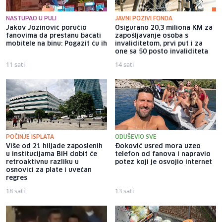
NASTUPAO U PULI
JAVNI POZIVI FONDA
Jakov Jozinović poručio
Osigurano 20,3 miliona KM za
fanovima da prestanu bacati
zapošljavanje osoba s
mobitele na binu: Pogazit ću ih
invaliditetom, prvi put i za
one sa 50 posto invaliditeta
11 sati
14 sati
POČINJE ISPLATA
ODUŠEVIO SVE
Više od 21 hiljade zaposlenih
Đoković usred mora uzeo
u institucijama BiH dobit će
telefon od fanova i napravio
retroaktivnu razliku u
potez koji je osvojio internet
osnovici za plate i uvećan
regres
18 sati
13 sati