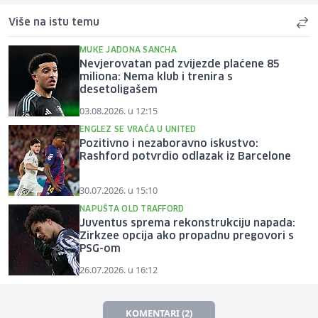
Više na istu temu
MUKE JADONA SANCHA
Nevjerovatan pad zvijezde plaćene 85
miliona: Nema klub i trenira s
desetoligašem
03.08.2026. u 12:15
ENGLEZ SE VRAĆA U UNITED
Pozitivno i nezaboravno iskustvo:
Rashford potvrdio odlazak iz Barcelone
30.07.2026. u 15:10
NAPUŠTA OLD TRAFFORD
Juventus sprema rekonstrukciju napada:
Zirkzee opcija ako propadnu pregovori s
PSG-om
26.07.2026. u 16:12
KOMENTARI (2)