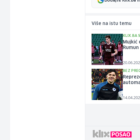
Dodajte Klix.ba 
Više na istu temu
KLIX.BA
Mujkić 
Rumun 
20.06.202
BEZ PRE
Repreze
automa
14.04.202