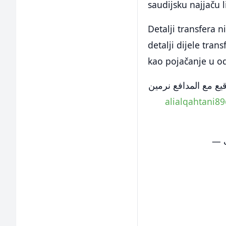
saudijsku najjaču l
Detalji transfera 
detalji dijele tran
kao pojačanje u od
يع مع المدافع نرمين
@