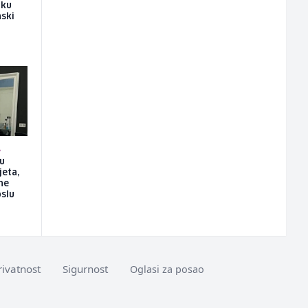
iku
nski
A
su
jeta,
ne
slu
rivatnost
Sigurnost
Oglasi za posao