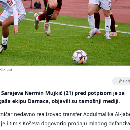
Klix.ba)
Podi
Sarajeva Nermin Mujkić (21) pred potpisom je za
gaša ekipu Damaca, objavili su tamošnji mediji.
zničar nedavno realizovao transfer Abdulmalika Al-Jab
da je i tim s Koševa dogovorio prodaju mladog defanziv