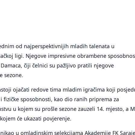
ednim od najperspektivnijih mladih talenata u
čkoj ligi. Njegove impresivne obrambene sposobnos
Damaca, čiji čelnici su pažljivo pratili njegove
e sezone.
toji ojačati redove tima mladim igračima koji posjed
i fizičke sposobnosti, kao dio ranih priprema za
stvu u kojem su prošle sezone zauzeli 14. mjesto, a M
 kojem će ukazati povjerenje.
ponikao u omladinskim selekcijama Akademije FK Saraj