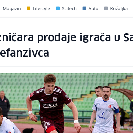
Magazin
Lifestyle
Scitech
Auto
Križaljka
zničara prodaje igrača u S
defanzivca