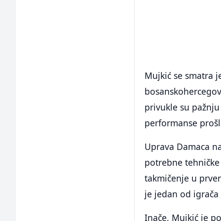
Mujkić se smatra j
bosanskohercegova
privukle su pažnju 
performanse prošl
Uprava Damaca nas
potrebne tehničke 
takmičenje u prven
je jedan od igrača
Inače, Mujkić je 