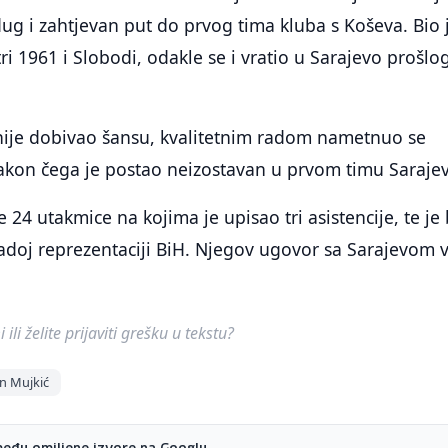
ug i zahtjevan put do prvog tima kluba s Koševa. Bio 
i 1961 i Slobodi, odakle se i vratio u Sarajevo prošlo
 nije dobivao šansu, kvalitetnim radom nametnuo se
akon čega je postao neizostavan u prvom timu Sarajev
24 utakmice na kojima je upisao tri asistencije, te je 
adoj reprezentaciji BiH. Njegov ugovor sa Sarajevom v
ili želite prijaviti grešku u tekstu?
n Mujkić