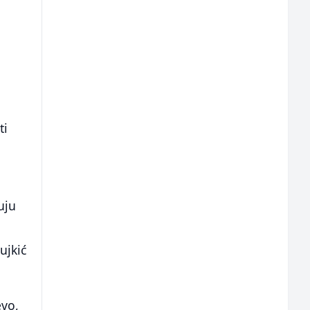
ti
uju
ujkić
evo,