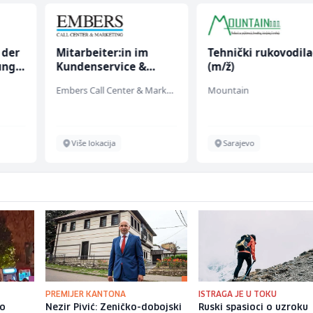
 der
Mitarbeiter:in im
Tehnički rukovodila
ung
Kundenservice &
(m/ž)
Support (m/w/d)
Embers Call Center & Marketing
Mountain
Više lokacija
Sarajevo
PREMIJER KANTONA
ISTRAGA JE U TOKU
io
Nezir Pivić: Zeničko-dobojski
Ruski spasioci o uzroku