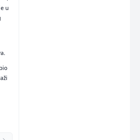
je u
g
a.
bio
aži