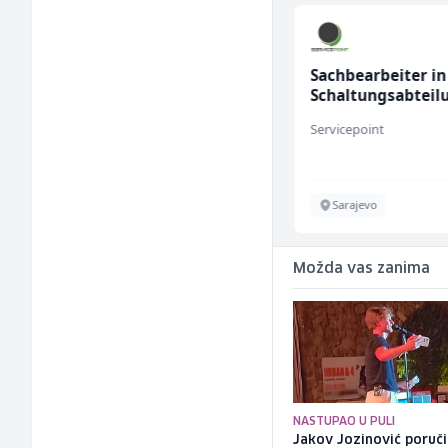
Radnik u proizvodnji
Sachbearbeiter in
(m/ž)
Schaltungsabteil
(m/w)
Fine Food
Servicepoint
Sarajevo
Sarajevo
Možda vas zanima
NASTUPAO U PULI
Jakov Jozinović poruč