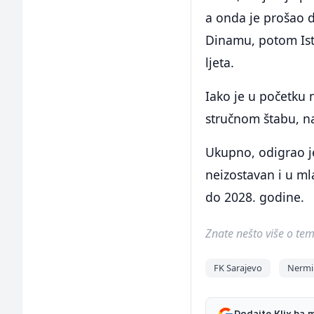
a onda je prošao d
Dinamu, potom Istr
ljeta.
Iako je u početku
stručnom štabu, n
Ukupno, odigrao je 
neizostavan i u ml
do 2028. godine.
Znate nešto više o temi 
FK Sarajevo
Nermi