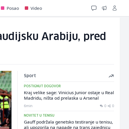
Posao
Video
audijsku Arabiju, pred
Sport
POSTIGNUT DOGOVOR
Kraj velike sage: Vinicius Junior ostaje u Real
Madridu, ništa od prelaska u Arsenal
6min
0
0
NOVITET U TENISU
Gauff podržala genetsko testiranje u tenisu,
ali upozorila na napade na trans zajednicu