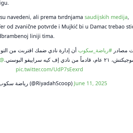
igu.
nisu navedeni, ali prema tvrdnjama
saudijskih medija
,
sfer od zvanične potvrde i Mujkić bi u Damac trebao sti
brambenoj liniji tima.
 مصادر
#رياضة_سكوب
أن إدارة نادي ضمك اقتربت من التوق
alialqahtani89
يكتش، ٢١ عام، قادماً من نادي إف كيه سراييفو البوسني
pic.twitter.com/UdP7sEexrd
— رياضة سكوب (@RiyadahScoop)
June 11, 2025