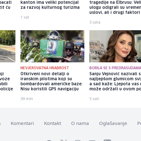
bacati
kanton ima veliki potencijal
tragedije na Elbrusu: Vel
it ću
za razvoj kulturnog turizma
ulogu odigrali su vreme
uslovi, ali i drugi faktori
1 sat
3 sata
NEVJEROVATNA HRABROST
BORILA SE S PREDRASUDAM
ji
Otkriveni novi detalji o
Sanju Vejnović nazivali 
 voze
iranskim pilotima koji su
najljepšom glumicom svi
bili
bombardovali američke baze:
a sad kaže: Ljepota vas 
olicije
Nisu koristili GPS navigaciju
može održati u ovom po
39 min
5 sati
m
Komentari
Kontakt
O nama
Oglašavanje
P