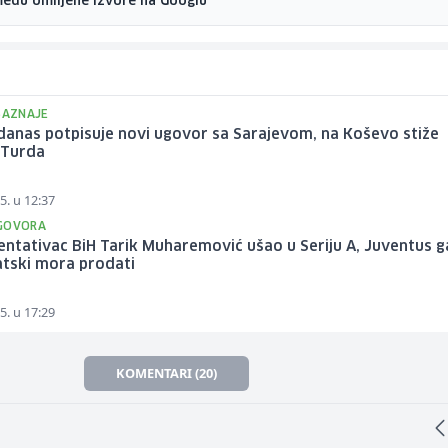
među omiljene izvore na Googlu
 SAZNAJE
danas potpisuje novi ugovor sa Sarajevom, na Koševo stiže
Turda
5. u 12:37
GOVORA
ntativac BiH Tarik Muharemović ušao u Seriju A, Juventus g
tski mora prodati
5. u 17:29
KOMENTARI (20)