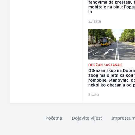
fanovima da prestanu 
mobitele na binu: Pogaz
ih
23 sata
ODRŽAN SASTANAK
Otkazan skup na Dobrin
zbog maloljetnika koji
romobile: Stanovnici do
nekoliko obećanja od p
3 sata
Dojavite vijest
Impressu
Početna