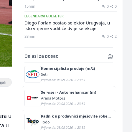
15min
0
0
LEGENDARNI GOLGETER
Diego Forlan postao selektor Urugvaja, u
isto vrijeme vodit će dvije selekcije
33min
0
2
Oglasi za posao
Komercijalista prodaje (m/ž)
Seti
Prijava do: 03.09.2026. u 23:59
jeli
Serviser - Automehaničar (m)
Arena Motors
Prijava do: 20.08.2026. u 23:59
era u
Radnik u prodavnici mješovite robe
(m/ž)
Todo
ca u
Prijava do: 23.08.2026. u 23:59