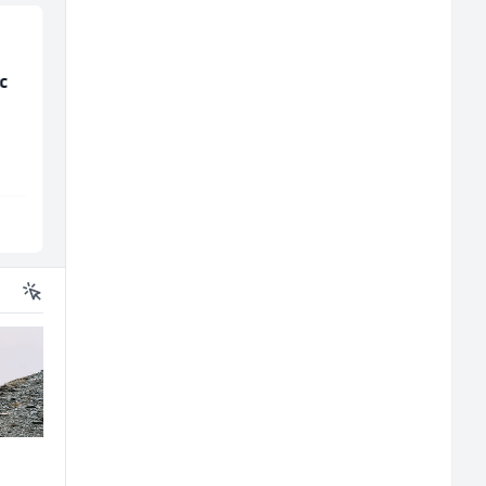
c
Bravar -
Građevinski inženjer
Elektrozavarivač (m)
(m/ž)
Mountain
MC-Stella
Sarajevo
Velika Kladuša