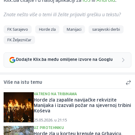
Znate nešto više o temi ili želite prijaviti grešku u tekstu?
FK Sarajevo
Horde zla
Manijaci
sarajevski derbi
FK Željezničar
Dodajte Klix.ba među omiljene izvore na Googlu
Više na istu temu
VATRENO NA TRIBINAMA
Horde zla zapalile navijačke rekvizite
Manijaka i izazvali požar na sjevernoj tribini
Koševa
25.05.2026. u 21:15
UZ PIROTEHNIKU
Horde zla u korteu krenule na Grbavicu,