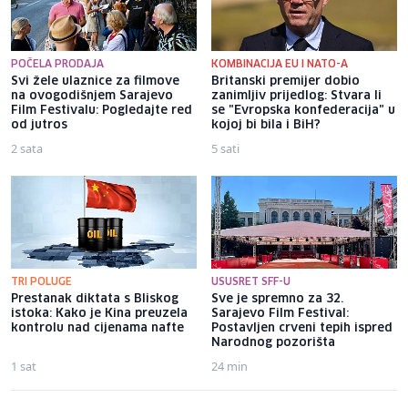
POČELA PRODAJA
KOMBINACIJA EU I NATO-A
Svi žele ulaznice za filmove
Britanski premijer dobio
na ovogodišnjem Sarajevo
zanimljiv prijedlog: Stvara li
Film Festivalu: Pogledajte red
se "Evropska konfederacija" u
od jutros
kojoj bi bila i BiH?
2 sata
5 sati
TRI POLUGE
USUSRET SFF-U
Prestanak diktata s Bliskog
Sve je spremno za 32.
istoka: Kako je Kina preuzela
Sarajevo Film Festival:
kontrolu nad cijenama nafte
Postavljen crveni tepih ispred
Narodnog pozorišta
1 sat
24 min