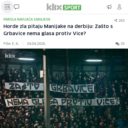
263
PAROLA NAVIJAČA SARAJEVA
Horde zla pitaju Manijake na derbiju: Zašto s
Grbavice nema glasa protiv Vice?
Piše: E. K.
|
04.04.2026.
35