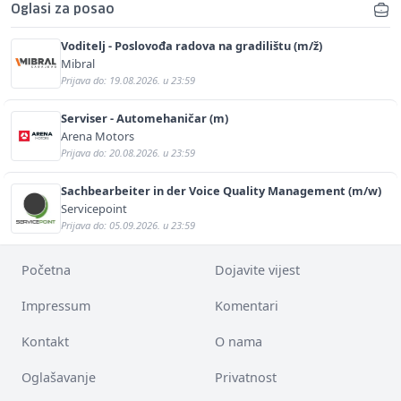
Oglasi za posao
Voditelj - Poslovođa radova na gradilištu (m/ž)
Mibral
Prijava do: 19.08.2026. u 23:59
Serviser - Automehaničar (m)
Arena Motors
Prijava do: 20.08.2026. u 23:59
Sachbearbeiter in der Voice Quality Management (m/w)
Servicepoint
Prijava do: 05.09.2026. u 23:59
Početna
Dojavite vijest
Impressum
Komentari
Kontakt
O nama
Oglašavanje
Privatnost