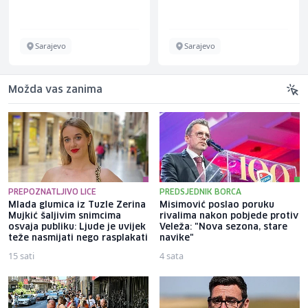
Sarajevo
Sarajevo
Možda vas zanima
PREPOZNATLJIVO LICE
PREDSJEDNIK BORCA
Mlada glumica iz Tuzle Zerina
Misimović poslao poruku
Mujkić šaljivim snimcima
rivalima nakon pobjede protiv
osvaja publiku: Ljude je uvijek
Veleža: "Nova sezona, stare
teže nasmijati nego rasplakati
navike"
15 sati
4 sata