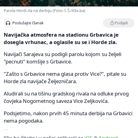
Parola Hordi zla na derbiju (Foto: I. Š./Klix.ba)
Podijeli
Poslušajte članak
Navijačka atmosfera na stadionu Grbavica je
dosegla vrhunac, a oglasile su se i Horde zla.
Navijači Sarajeva su podigli parolu kojom su željeli
"pecnuti" komšije s Grbavice.
"Zašto s Grbavice nema glasa protiv Vice?", pitale su
Horde zla navijače Željezničara.
Aludirali su na tišinu gradskog rivala na odluke prvog
čovjeka Nogometnog saveza Vice Zeljkovića.
Podsjetimo, nakon prvih 45 minuta derbija na Grbavici
nema pogodaka.
Klix.ba čitajte i u našoj aplikaciji za
iOS
ili
Android
.