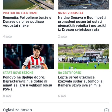
PROTOK DO ELEKTRANE
NIZAK VODOSTAJ
Rumunija: Potopljene barže u
Na dnu Dunava u Budimpešti
Dunavu da bi se podigao
pronađeni posmrtni ostaci
vodostaj rijeke
njemačkih vojnika i motocikl
iz Drugog svjetskog rata
4 sata
2 sata
START NOVE SEZONE
NA CESTI PORED
Ponovo ne djeluje dobro:
Lopta usred utakmice
Bajraktarević nije dobio ni
izazvala sudar automobila:
minut za igru u velikom kiksu
Kamere uživo sve snimile
PSV-a
8 sati
6 sati
Oglasi za posao