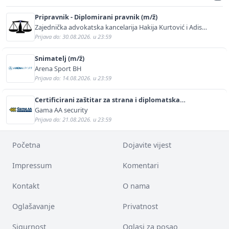
Pripravnik - Diplomirani pravnik (m/ž)
Zajednička advokatska kancelarija Hakija Kurtović i Adis
Kurtović
Prijava do: 30.08.2026. u 23:59
Snimatelj (m/ž)
Arena Sport BH
Prijava do: 14.08.2026. u 23:59
Certificirani zaštitar za strana i diplomatska
predstavništva (m/ž)
Gama AA security
Prijava do: 21.08.2026. u 23:59
Početna
Dojavite vijest
Impressum
Komentari
Kontakt
O nama
Oglašavanje
Privatnost
Sigurnost
Oglasi za posao