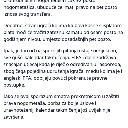
profesionalnih nogometaša i čak 92 posto
nogometašica, ubuduće će imati pravo na pet posto
iznosa svog transfera.
Dodatno, strani igrači kojima klubovi kasne s isplatom
plata moći će tražiti zateznu kamatu od osam posto na
godišnjem nivou, umjesto dosadašnjih pet posto.
Ipak, jedno od najspornijih pitanja ostaje neriješeno,
sve gušći kalendar takmičenja. FIFA i dalje zadržava
značajan utjecaj kada je riječ o određivanju rasporeda,
zbog čega pojedina udruženja igrača, među kojima je i
engleski PFA, odbijaju povući pokrenute pravne
postupke.
Iako se ovaj sporazum smatra prekretnicom u zaštiti
prava nogometaša, borba za bolje uslove i
uravnoteženiji kalendar takmičenja još uvijek nije
završena.