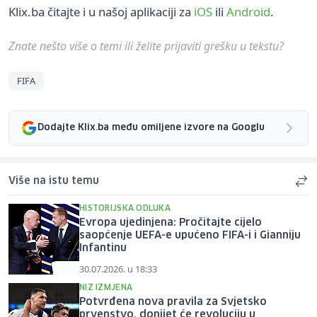
Klix.ba čitajte i u našoj aplikaciji za
iOS
ili
Android
.
Znate nešto više o temi ili želite prijaviti grešku u tekstu?
FIFA
Dodajte Klix.ba među omiljene izvore na Googlu
Više na istu temu
HISTORIJSKA ODLUKA
Evropa ujedinjena: Pročitajte cijelo
saopćenje UEFA-e upućeno FIFA-i i Gianniju
Infantinu
30.07.2026. u 18:33
NIZ IZMJENA
Potvrđena nova pravila za Svjetsko
prvenstvo, donijet će revoluciju u