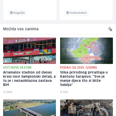
Vogošća
Inostranstvo
Možda vas zanima
UOČI NOVE SEZONE
PODACI ZA 2025. GODINU
Arsenalov stadion od danas
Slika prirodnog priraštaja u
krasi novi šampionski detalj, a
Kantonu Sarajevo: "Sve je
tu je i nezaobilazna zastava
manje djece što si bliže
BiH
Sebilju"
2 sata
5 sati