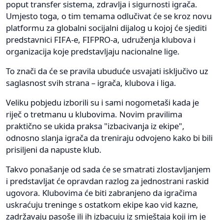
poput transfer sistema, zdravlja i sigurnosti igrača.
Umjesto toga, o tim temama odlučivat će se kroz novu
platformu za globalni socijalni dijalog u kojoj će sjediti
predstavnici FIFA-e, FIFPRO-a, udruženja klubova i
organizacija koje predstavljaju nacionalne lige.
To znači da će se pravila ubuduće usvajati isključivo uz
saglasnost svih strana – igrača, klubova i liga.
Veliku pobjedu izborili su i sami nogometaši kada je
riječ o tretmanu u klubovima. Novim pravilima
praktično se ukida praksa "izbacivanja iz ekipe",
odnosno slanja igrača da treniraju odvojeno kako bi bili
prisiljeni da napuste klub.
Takvo ponašanje od sada će se smatrati zlostavljanjem
i predstavljat će opravdan razlog za jednostrani raskid
ugovora. Klubovima će biti zabranjeno da igračima
uskraćuju treninge s ostatkom ekipe kao vid kazne,
zadržavaju pasoše ili ih izbacuju iz smještaja koji im je