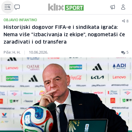
8
OBJAVIO INFANTINO
Historijski dogovor FIFA-e i sindikata igrača:
Nema više "izbacivanja iz ekipe", nogometaši će
zarađivati i od transfera
Piše: H. H.
|
10.06.2026.
5