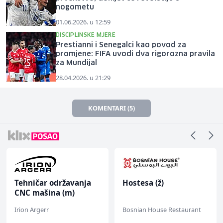
nogometu
01.06.2026. u 12:59
DISCIPLINSKE MJERE
Prestianni i Senegalci kao povod za
promjene: FIFA uvodi dva rigorozna pravila
za Mundijal
28.04.2026. u 21:29
KOMENTARI (5)
Tehničar održavanja
Hostesa (ž)
CNC mašina (m)
Irion Argerr
Bosnian House Restaurant