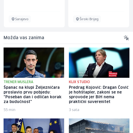
Sarajevo
Široki Brijeg
Možda vas zanima
TRENER MUSLERA
KLIX STUDIO
Španac na klupi Željezničara
Predrag Kojović: Dragan Čović
proslavio prvu pobjedu:
je hohštapler, zakoni se ne
"Poseban dan i odličan korak
sprovode jer BiH nema
za budućnost"
praktični suverenitet
55 min
3 sata