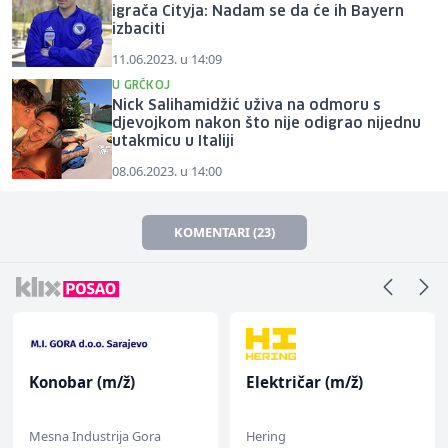
igrača Cityja: Nadam se da će ih Bayern
izbaciti
11.06.2023. u 14:09
U GRČKOJ
Nick Salihamidžić uživa na odmoru s
djevojkom nakon što nije odigrao nijednu
utakmicu u Italiji
08.06.2023. u 14:00
KOMENTARI (23)
Konobar (m/ž)
Električar (m/ž)
Mesna Industrija Gora
Hering