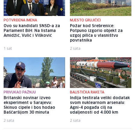
POTVRĐENA IMENA
MJESTO GRUJIČIĆI
Ovo su kandidati SNSD-a za
Požar kod Srebrenice:
Parlament BiH: Na listama
Potpuno izgorio objekt za
Amidžić, Vulić i Višković
uzgoj pilića u vlasništvu
povratnika
1 sat
2 sata
PRIVUKAO PAŽNJU
BALISTIČKA RAKETA
Britanski novinar izveo
Indija testirala veliki dodatak
eksperiment u Sarajevu:
svom nuklearnom arsenalu:
Skinuo cipele i bos hodao
Agni-4 pogađa cilj na
Baščaršijom 30 minuta
udaljenosti od 4.000 km
2 sata
2 sata