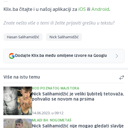
Klix.ba čitajte i u našoj aplikaciji za
iOS
ili
Android
.
Znate nešto više o temi ili želite prijaviti grešku u tekstu?
Hasan Salihamidžić
Nick Salihamidžić
Dodajte Klix.ba među omiljene izvore na Googlu
Više na istu temu
KOD POZNATOG MAJSTORA
Nick Salihamidžić je veliki ljubitelj tetovaža,
pohvalio se novom na prsima
14.06.2023. u 09:12
MLADI BH. NOGOMETAŠ
Nick Salihamidžić nije mogao gledati slavlje