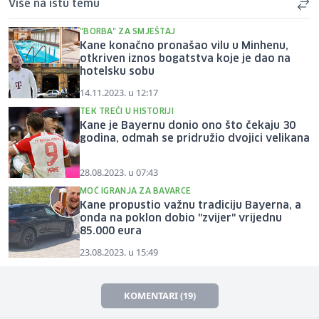
Više na istu temu
"BORBA" ZA SMJEŠTAJ
Kane konačno pronašao vilu u Minhenu,
otkriven iznos bogatstva koje je dao na
hotelsku sobu
14.11.2023. u 12:17
TEK TREĆI U HISTORIJI
Kane je Bayernu donio ono što čekaju 30
godina, odmah se pridružio dvojici velikana
28.08.2023. u 07:43
MOĆ IGRANJA ZA BAVARCE
Kane propustio važnu tradiciju Bayerna, a
onda na poklon dobio "zvijer" vrijednu
85.000 eura
23.08.2023. u 15:49
KOMENTARI (19)