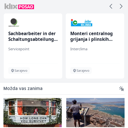
Sachbearbeiter in der
Monteri centralnog
Schaltungsabteilung
grijanja i plinskih
(m/w)
instalacija (m)
Servicepoint
Interclima
Sarajevo
Sarajevo
Možda vas zanima