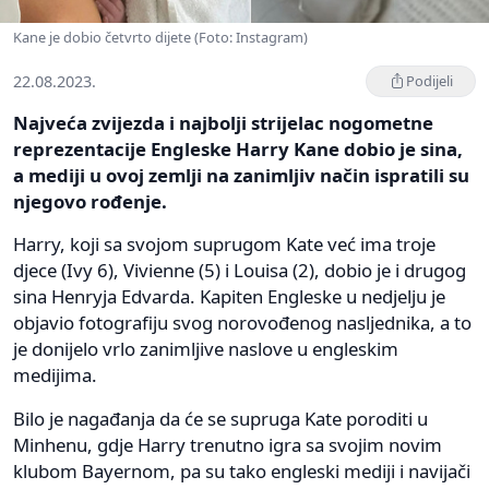
Kane je dobio četvrto dijete (Foto: Instagram)
22.08.2023.
Podijeli
Najveća zvijezda i najbolji strijelac nogometne
reprezentacije Engleske Harry Kane dobio je sina,
a mediji u ovoj zemlji na zanimljiv način ispratili su
njegovo rođenje.
Harry, koji sa svojom suprugom Kate već ima troje
djece (Ivy 6), Vivienne (5) i Louisa (2), dobio je i drugog
sina Henryja Edvarda. Kapiten Engleske u nedjelju je
objavio fotografiju svog norovođenog nasljednika, a to
je donijelo vrlo zanimljive naslove u engleskim
medijima.
Bilo je nagađanja da će se supruga Kate poroditi u
Minhenu, gdje Harry trenutno igra sa svojim novim
klubom Bayernom, pa su tako engleski mediji i navijači