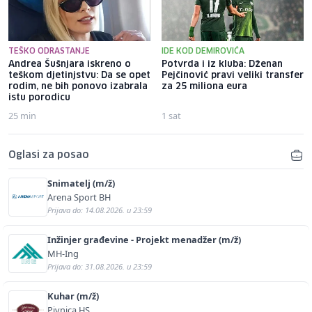
TEŠKO ODRASTANJE
IDE KOD DEMIROVIĆA
Andrea Šušnjara iskreno o
Potvrda i iz kluba: Dženan
teškom djetinjstvu: Da se opet
Pejčinović pravi veliki transfer
rodim, ne bih ponovo izabrala
za 25 miliona eura
istu porodicu
25 min
1 sat
Oglasi za posao
Snimatelj (m/ž)
Arena Sport BH
Prijava do: 14.08.2026. u 23:59
Inžinjer građevine - Projekt menadžer (m/ž)
MH-Ing
Prijava do: 31.08.2026. u 23:59
Kuhar (m/ž)
Pivnica HS