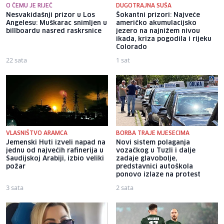
O ČEMU JE RIJEČ
DUGOTRAJNA SUŠA
Nesvakidašnji prizor u Los
Šokantni prizori: Najveće
Angelesu: Muškarac snimljen u
američko akumulacijsko
billboardu nasred raskrsnice
jezero na najnižem nivou
ikada, kriza pogodila i rijeku
Colorado
22 sata
1 sat
VLASNIŠTVO ARAMCA
BORBA TRAJE MJESECIMA
Jemenski Huti izveli napad na
Novi sistem polaganja
jednu od najvećih rafinerija u
vozačkog u Tuzli i dalje
Saudijskoj Arabiji, izbio veliki
zadaje glavobolje,
požar
predstavnici autoškola
ponovo izlaze na protest
3 sata
2 sata