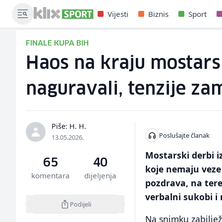
Vijesti
Biznis
Sport
FINALE KUPA BIH
Haos na kraju mostarsko
naguravali, tenzije za
Piše: H. H.
Poslušajte članak
13.05.2026.
Mostarski derbi i
65
40
koje nemaju veze
komentara
dijeljenja
pozdrava, na tere
verbalni sukobi 
Podijeli
Na snimku zabiljež