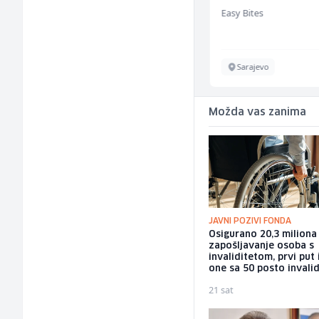
jednostavnih jela (m/
ija Gora
Easy Bites
Mountain
ž)
Sarajevo
Sarajevo
Možda vas zanima
JAVNI POZIVI FONDA
Osigurano 20,3 milion
zapošljavanje osoba s
invaliditetom, prvi put 
one sa 50 posto invalid
21 sat