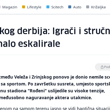
Magazin
Lifestyle
Scitech
Auto
Križaljka
g derbija: Igrači i stručn
malo eskalirale
Podi
zmeđu Veleža i Zrinjskog ponovo je donio nemile s
 sa sportom. Po završetku susreta, umjesto sport
nu stadiona "Rođeni" uslijedile su visoke tenzije,
i međusobno naguravanje aktera utakmice.
enom na samom terenu jasno se vidi haotična situacij