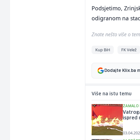
Podsjetimo, Zrinjs
odigranom na stad
Znate nešto više o temi 
Kup BiH
FK Velež
Dodajte Klix.ba 
Više na istu temu
ZAMALO
Vatroga
ispred 
03.04.202