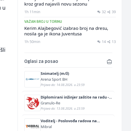
kroz grad najavili novu sezonu
u u
1h 11min
32
39
VAŽAN BROJ U TORINU
Kerim Alajbegović izabrao broj na dresu,
nosila ga je ikona Juventusa
1h 50min
14
13
šli
Oglasi za posao
Snimatelj (m/ž)
Arena Sport BH
Prijava do: 14.08.2026. u 23:59
Diplomirani inžinjer zaštite na radu -
Bachelor inžinjer sigurnosti i pomoći
Granulo-Re
(m/ž)
Prijava do: 13.08.2026. u 23:59
Voditelj - Poslovođa radova na
gradilištu (m/ž)
Mibral