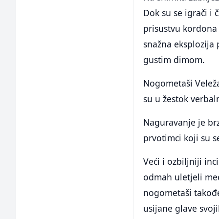
Dok su se igrači i 
prisustvu kordona 
snažna eksplozija 
gustim dimom.
Nogometaši Veleža 
su u žestok verbaln
Naguravanje je brz
prvotimci koji su s
Veći i ozbiljniji in
odmah uletjeli među
nogometaši također
usijane glave svoji