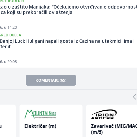
NJE ROĐENIH
tao u zaštitu Manijaka: "Očekujemo utvrđivanje odgovornost
aca koji su prekoračili ovlaštenja"
6. u 14:20
SRED DUELA
Banjoj Luci: Huligani napali goste iz Cazina na utakmici, ima i
đenih
6. u 20:08
KOMENTARI (65)
m)
Zavarivač (MIG/MAG)
Radnik u proi
(m/ž)
(m/ž)