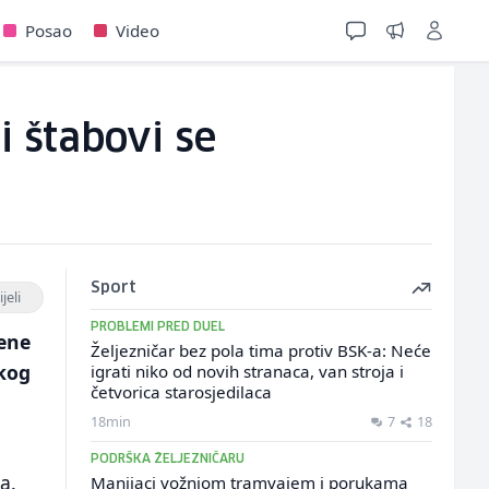
Posao
Video
i štabovi se
Sport
jeli
PROBLEMI PRED DUEL
cene
Željezničar bez pola tima protiv BSK-a: Neće
skog
igrati niko od novih stranaca, van stroja i
četvorica starosjedilaca
18min
7
18
PODRŠKA ŽELJEZNIČARU
a.
Manijaci vožnjom tramvajem i porukama