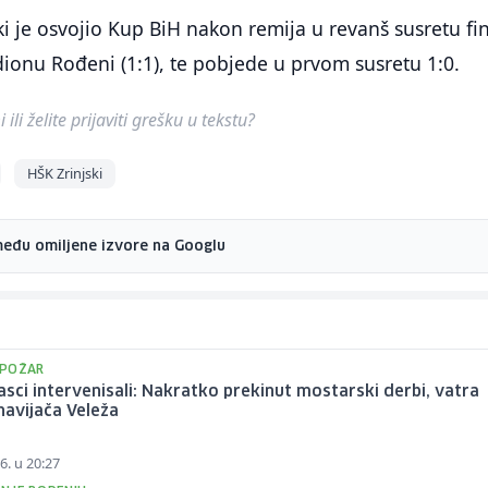
ki je osvojio Kup BiH nakon remija u revanš susretu fi
ionu Rođeni (1:1), te pobjede u prvom susretu 1:0.
ili želite prijaviti grešku u tekstu?
HŠK Zrinjski
među omiljene izvore na Googlu
 POŽAR
sci intervenisali: Nakratko prekinut mostarski derbi, vatra
navijača Veleža
6. u 20:27