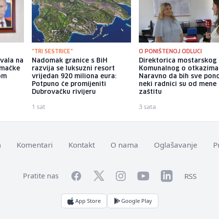
"TRI SESTRICE"
O PONIŠTENOJ ODLUCI
vala na
Nadomak granice s BiH
Direktorica mostarskog
emačke
razvija se luksuzni resort
Komunalnog o otkazima
vom
vrijedan 920 miliona eura:
Naravno da bih sve pono
Potpuno će promijeniti
neki radnici su od mene 
Dubrovačku rivijeru
zaštitu
1 sat
3 sata
m
Komentari
Kontakt
O nama
Oglašavanje
P
Facebook
YouTube
LinkedIn
Twitter
Instagram
RSS
Pratite nas
App Store
Google Play