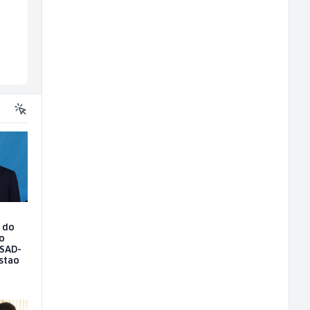
Travel-Trans
Mountain
Sarajevo
Sarajevo
o do
 o
 SAD-
stao