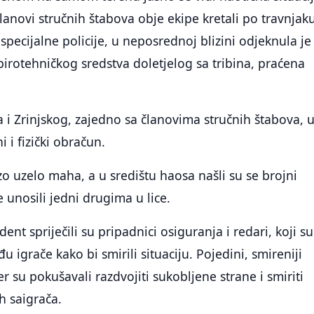
članovi stručnih štabova obje ekipe kretali po travnjak
specijalne policije, u neposrednoj blizini odjeknula je
pirotehničkog sredstva doletjelog sa tribina, praćena
i Zrinjskog, zajedno sa članovima stručnih štabova, u
i i fizički obračun.
o uzelo maha, a u središtu haosa našli su se brojni
e unosili jedni drugima u lice.
cident spriječili su pripadnici osiguranja i redari, koji su
 igrače kako bi smirili situaciju. Pojedini, smireniji
 su pokušavali razdvojiti sukobljene strane i smiriti
h saigrača.