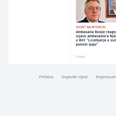
OSVRT NA INTERVJU
Ambasada Rusije reago
izjavu ambasadora Nj
u BiH: "Licemjerje u s
punom sjaju"
3 sata
Dojavite vijest
Impressu
Početna