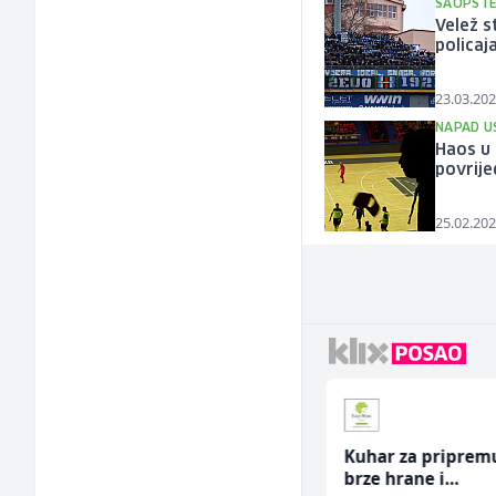
SAOPŠTE
Velež s
policaj
23.03.202
NAPAD U
Haos u 
povrije
25.02.202
/ž)
Kuhar za pripremu
Električar (
brze hrane i