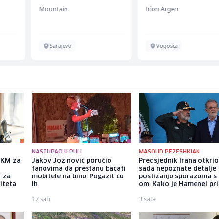
Irion Argerr
Fine Food
Vogošća
Sarajevo
NASTUPAO U PULI
MASOUD PEZESHKIAN
a KM za
Jakov Jozinović poručio
Predsjednik Irana otkri
fanovima da prestanu bacati
sada nepoznate detalje
i za
mobitele na binu: Pogazit ću
postizanju sporazuma s
iteta
ih
om: Kako je Hamenei pri
17 sati
3 sata