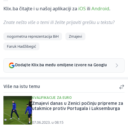
Klix.ba čitajte i u našoj aplikaciji za
iOS
ili
Android
.
Znate nešto više o temi ili želite prijaviti grešku u tekstu?
nogometna reprezentacija BiH
Zmajevi
Faruk Hadžibegić
Dodajte Klix.ba među omiljene izvore na Googlu
Više na istu temu
KVALIFIKACIJE ZA EURO
Zmajevi danas u Zenici počinju pripreme za
utakmice protiv Portugala i Luksemburga
07.06.2023. u 08:15