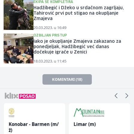
EKIPA SE KOMPLETIRA
Hadžibegić i Džeko u srdačnom zagrljaju,
Tahirović prvi put stigao na okupljanje
Zmajeva
20.03.2023. u 16:49
OZBILJAN PRISTUP
Iako je okupljanje Zmajeva zakazano za
ponedjeljak, Hadžibegić već danas
dočekuje igrače u Zenici
18.03.2023. u 11:45
KOMENTARI (18)
Konobar - Barmen (m/
Limar (m)
ž)