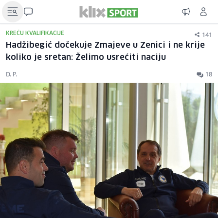
141
KREĆU KVALIFIKACIJE
Hadžibegić dočekuje Zmajeve u Zenici i ne krije
koliko je sretan: Želimo usrećiti naciju
D. P.
18