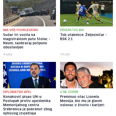
IMA VIŠE POVRIJEĐENIH
PRVENSTVO BIH
Sudar tri vozila na
Tok utakmice: Željezničar -
magistralnom putu Stolac -
BSK 2:1
Neum, saobraćaj potpuno
obustavljen
4 sata
19 sati
DIPLOMATSKI APEL
U 68. GODINI
Konaković pisao UN-u:
Preminuo otac Lionela
Postupak protiv uposlenika
Messija, bio mu je glavni
Memorijalnog centra
oslonac u životu i karijeri
Srebrenica je pokrenut zbog
njihovog izvještaja