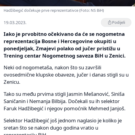
Hadžibegić dočekuje prve reprezentativce (Foto: NS BiH)
19.03.2023.
Podijeli
Iako je prvobitno očekivano da će se nogometna
reprezentacija Bosne i Hercegovine okupiti u
ponedjeljak, Zmajevi polako od jučer pristižu u
Trening centar Nogometnog saveza BiH u Zenici.
Neki od nogometaša, nakon što su završili
ovosedmične klupske obaveze, jučer i danas stigli su u
Zenicu.
Tako su među prvima stigli Jasmin Mešanović, Siniša
Saničanin i Nemanja Bilbija. Dočekali su ih selektor
Faruk Hadžibegić i njegov pomoćnik Mehmed Janjoš.
Selektor Hadžibegić još jednom naglasio je koliko je
sretan što se nakon dugo godina vratio u
reprezentaciju BiH.