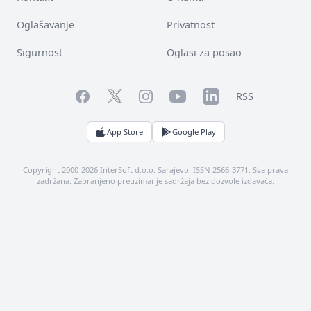
Oglašavanje
Privatnost
Sigurnost
Oglasi za posao
Facebook
YouTube
LinkedIn
Twitter
Instagram
RSS
App Store
Google Play
Copyright 2000-2026 InterSoft d.o.o. Sarajevo. ISSN 2566-3771. Sva prava
zadržana. Zabranjeno preuzimanje sadržaja bez dozvole izdavača.