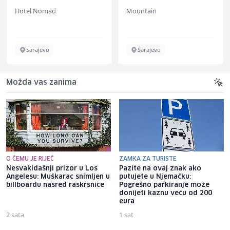
Hotel Nomad
Mountain
Sarajevo
Sarajevo
Možda vas zanima
O ČEMU JE RIJEČ
ZAMKA ZA TURISTE
Nesvakidašnji prizor u Los
Pazite na ovaj znak ako
Angelesu: Muškarac snimljen u
putujete u Njemačku:
billboardu nasred raskrsnice
Pogrešno parkiranje može
donijeti kaznu veću od 200
eura
2 sata
1 sat