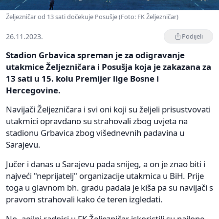
Željezničar od 13 sati dočekuje Posušje (Foto: FK Željezničar)
26.11.2023.
Podijeli
Stadion Grbavica spreman je za odigravanje
utakmice Željezničara i Posušja koja je zakazana za
13 sati u 15. kolu Premijer lige Bosne i
Hercegovine.
Navijači Željezničara i svi oni koji su željeli prisustvovati
utakmici opravdano su strahovali zbog uvjeta na
stadionu Grbavica zbog višednevnih padavina u
Sarajevu.
Jučer i danas u Sarajevu pada snijeg, a on je znao biti i
najveći "neprijatelj" organizacije utakmica u BiH. Prije
toga u glavnom bh. gradu padala je kiša pa su navijači s
pravom strahovali kako će teren izgledati.
No, agilni radnici u FK Željezničar iskoristili su najlone