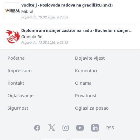
Voditelj - Poslovođa radova na gradilištu (m/ž)
Mibral
Prijava do: 19.08.2026. u 23:59
Diplomirani inžinjer zaštite na radu - Bachelor inžinjer
sigurnosti i pomoći (m/ž)
Granulo-Re
Prijava do: 13.08.2026. u 23:59
Početna
Dojavite vijest
Impressum
Komentari
Kontakt
O nama
Oglašavanje
Privatnost
Sigurnost
Oglasi za posao
Facebook
YouTube
LinkedIn
Twitter
Instagram
RSS