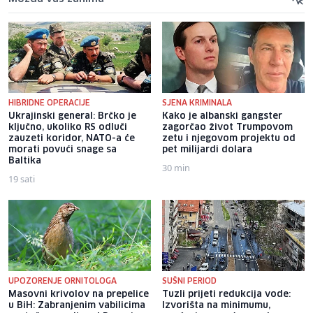
HIBRIDNE OPERACIJE
SJENA KRIMINALA
Ukrajinski general: Brčko je
Kako je albanski gangster
ključno, ukoliko RS odluči
zagorčao život Trumpovom
zauzeti koridor, NATO-a će
zetu i njegovom projektu od
morati povući snage sa
pet milijardi dolara
Baltika
30 min
19 sati
UPOZORENJE ORNITOLOGA
SUŠNI PERIOD
Masovni krivolov na prepelice
Tuzli prijeti redukcija vode:
u BiH: Zabranjenim vabilicima
Izvorišta na minimumu,