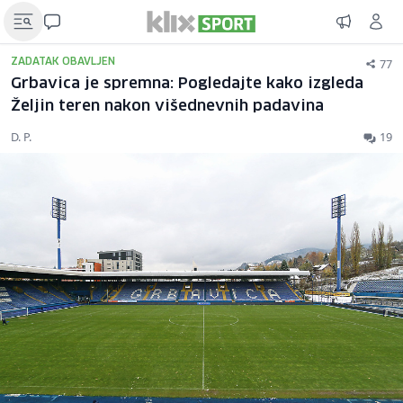
77
ZADATAK OBAVLJEN
Grbavica je spremna: Pogledajte kako izgleda
Željin teren nakon višednevnih padavina
D. P.
19