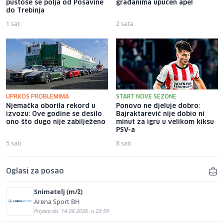
pustoše se polja od Posavine
građanima upućen apel
do Trebinja
1 sat
2 sata
UPRKOS PROBLEMIMA
START NOVE SEZONE
Njemačka oborila rekord u
Ponovo ne djeluje dobro:
izvozu: Ove godine se desilo
Bajraktarević nije dobio ni
ono što dugo nije zabilježeno
minut za igru u velikom kiksu
PSV-a
5 sati
8 sati
Oglasi za posao
Snimatelj (m/ž)
Arena Sport BH
Prijava do: 14.08.2026. u 23:59