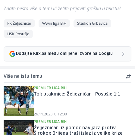
Znate nešto više o temi ili želite prijaviti grešku u tekstu?
FK Željezničar
Wwin liga BiH
Stadion Grbavica
HŠK Posušje
Dodajte Klix.ba među omiljene izvore na Googlu
Više na istu temu
PREMIJER LIGA BIH
Tok utakmice: Željezničar - Posušje 1:1
26.11.2023. u 12:30
PREMIJER LIGA BIH
Željezničar uz pomoć navijača protiv
Širokog Brijega traži izlaz iz velike krize