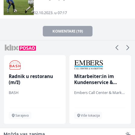
02.10.2023. u 07:17
KOMENTARI (19)
Radnik u restoranu
Mitarbeiter:in im
(m/ž)
Kundenservice &
Support (m/w/d)
BASH
Embers Call Center & Marketing
Sarajevo
Više lokacija
Možda vas zanima