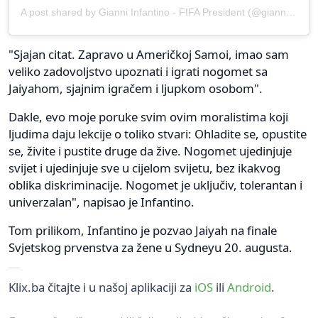
A post shared by Gianni Infantino - FIFA President (@gianni_infantino)
"Sjajan citat. Zapravo u Američkoj Samoi, imao sam
veliko zadovoljstvo upoznati i igrati nogomet sa
Jaiyahom, sjajnim igračem i ljupkom osobom".
Dakle, evo moje poruke svim ovim moralistima koji
ljudima daju lekcije o toliko stvari: Ohladite se, opustite
se, živite i pustite druge da žive. Nogomet ujedinjuje
svijet i ujedinjuje sve u cijelom svijetu, bez ikakvog
oblika diskriminacije. Nogomet je uključiv, tolerantan i
univerzalan", napisao je Infantino.
Tom prilikom, Infantino je pozvao Jaiyah na finale
Svjetskog prvenstva za žene u Sydneyu 20. augusta.
Klix.ba čitajte i u našoj aplikaciji za
iOS
ili
Android
.