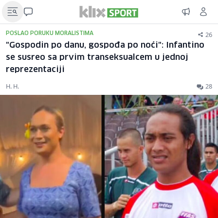
26
POSLAO PORUKU MORALISTIMA
"Gospodin po danu, gospođa po noći": Infantino
se susreo sa prvim transeksualcem u jednoj
reprezentaciji
H. H.
28