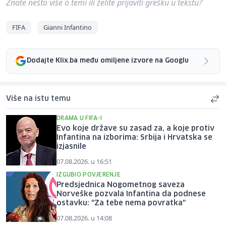
Znate nešto više o temi ili želite prijaviti grešku u tekstu?
FIFA
Gianni Infantino
Dodajte Klix.ba među omiljene izvore na Googlu
Više na istu temu
DRAMA U FIFA-I
Evo koje države su zasad za, a koje protiv
Infantina na izborima: Srbija i Hrvatska se
izjasnile
07.08.2026. u 16:51
IZGUBIO POVJERENJE
Predsjednica Nogometnog saveza
Norveške pozvala Infantina da podnese
ostavku: "Za tebe nema povratka"
07.08.2026. u 14:08