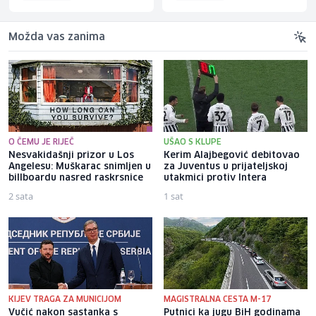
Možda vas zanima
O ČEMU JE RIJEČ
UŠAO S KLUPE
Nesvakidašnji prizor u Los
Kerim Alajbegović debitovao
Angelesu: Muškarac snimljen u
za Juventus u prijateljskoj
billboardu nasred raskrsnice
utakmici protiv Intera
2 sata
1 sat
KIJEV TRAGA ZA MUNICIJOM
MAGISTRALNA CESTA M-17
Vučić nakon sastanka s
Putnici ka jugu BiH godinama