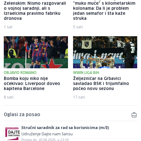
Zelenskim: Nismo razgovarali
"muku muče" s kilometarskim
o vojnoj saradnji, ali s
kolonama: Da li je problem
Izraelcima pravimo fabriku
jedan semafor i šta kaže
dronova
struka
1 sat
5 sati
OBJAVIO ROMANO
WWIN LIGA BIH
Bomba koju niko nije
Željezničar na Grbavici
očekivao: Liverpool doveo
savladao BSK i trijumfalno
kapitena Barcelone
počeo novu sezonu
8 sati
17 sati
Oglasi za posao
Stručni saradnik za rad sa korisnicima (m/ž)
Udruženje Dajte nam šansu
Prijava do: 20.08.2026. u 23:59