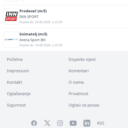
Prodavač (m/ž)
INN SPORT
Prijava do: 20.08.2026. u 23:59
Snimatelj (m/ž)
Arena Sport BH
Prijava do: 14.08.2026. u 23:59
Početna
Dojavite vijest
Impressum
Komentari
Kontakt
O nama
Oglašavanje
Privatnost
Sigurnost
Oglasi za posao
Facebook
YouTube
LinkedIn
Twitter
Instagram
RSS