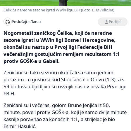
Čelik će naredne sezone igrati WWin ligu BiH (Foto: E. M./Klix.ba)
Podijeli
Poslušajte članak
Nogometaši zeničkog Čelika, koji će naredne
sezone igrati u WWin ligi Bosne i Hercegovine,
okončali su nastup u Prvoj ligi Federacije BiH
večerašnjim gostujućim remijem rezultatom 1:1
protiv GOŠK-a u Gabeli.
Zeničani su tako sezonu okončali sa samo jednim
porazom - u gostima kod Stupčanice u Olovu (1:3), a s
59 bodova ubjedljivo su osvojili naslov prvaka Prve lige
FBiH.
Zeničani su i večeras, golom Brune Jenjića iz 50.
minute, poveli protiv GOŠK-a, koji je samo dvije minute
kasnije poravnao za konačnih 1:1, a strijelac je bio
Esmir Hasukić.