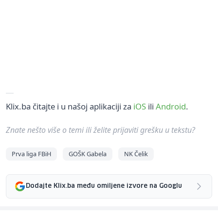
Klix.ba čitajte i u našoj aplikaciji za
iOS
ili
Android
.
Znate nešto više o temi ili želite prijaviti grešku u tekstu?
Prva liga FBiH
GOŠK Gabela
NK Čelik
Dodajte Klix.ba među omiljene izvore na Googlu