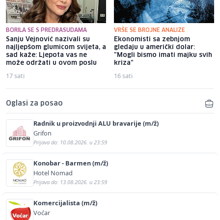
BORILA SE S PREDRASUDAMA
VRŠE SE BROJNE ANALIZE
Sanju Vejnović nazivali su
Ekonomisti sa zebnjom
najljepšom glumicom svijeta, a
gledaju u američki dolar:
sad kaže: Ljepota vas ne
"Mogli bismo imati majku svih
može održati u ovom poslu
kriza"
17 sati
16 sati
Oglasi za posao
Radnik u proizvodnji ALU bravarije (m/ž)
Grifon
Prijava do: 10.08.2026. u 23:59
Konobar - Barmen (m/ž)
Hotel Nomad
Prijava do: 13.08.2026. u 23:59
Komercijalista (m/ž)
Voćar