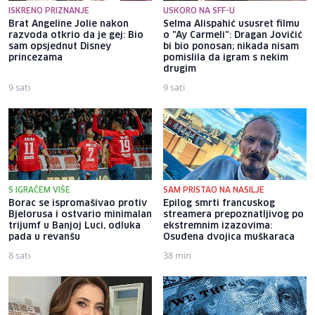
ISKRENO PRIZNANJE
USKORO NA SFF-U
Brat Angeline Jolie nakon
Selma Alispahić ususret filmu
razvoda otkrio da je gej: Bio
o "Ay Carmeli": Dragan Jovičić
sam opsjednut Disney
bi bio ponosan; nikada nisam
princezama
pomislila da igram s nekim
drugim
9 sati
9 sati
S IGRAČEM VIŠE
SAM PRISTAO NA NASILJE
Borac se ispromašivao protiv
Epilog smrti francuskog
Bjelorusa i ostvario minimalan
streamera prepoznatljivog po
trijumf u Banjoj Luci, odluka
ekstremnim izazovima:
pada u revanšu
Osuđena dvojica muškaraca
8 sati
38 min