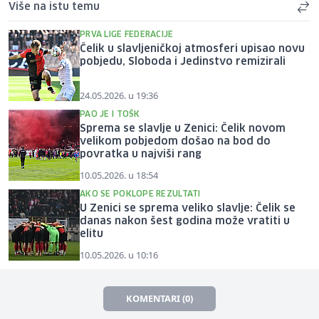
Više na istu temu
PRVA LIGE FEDERACIJE
Čelik u slavljeničkoj atmosferi upisao novu
pobjedu, Sloboda i Jedinstvo remizirali
24.05.2026. u 19:36
PAO JE I TOŠK
Sprema se slavlje u Zenici: Čelik novom
velikom pobjedom došao na bod do
povratka u najviši rang
10.05.2026. u 18:54
AKO SE POKLOPE REZULTATI
U Zenici se sprema veliko slavlje: Čelik se
danas nakon šest godina može vratiti u
elitu
10.05.2026. u 10:16
KOMENTARI (0)