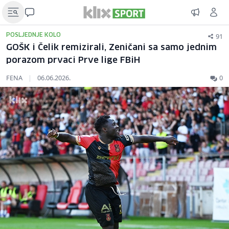
91
POSLJEDNJE KOLO
GOŠK i Čelik remizirali, Zeničani sa samo jednim
porazom prvaci Prve lige FBiH
FENA
|
06.06.2026.
0