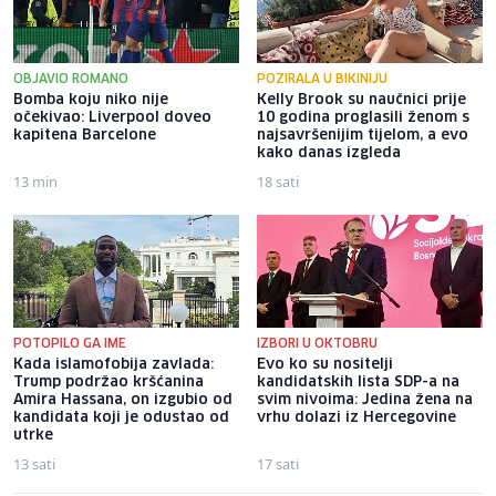
OBJAVIO ROMANO
POZIRALA U BIKINIJU
Bomba koju niko nije
Kelly Brook su naučnici prije
očekivao: Liverpool doveo
10 godina proglasili ženom s
kapitena Barcelone
najsavršenijim tijelom, a evo
kako danas izgleda
13 min
18 sati
POTOPILO GA IME
IZBORI U OKTOBRU
Kada islamofobija zavlada:
Evo ko su nositelji
Trump podržao kršćanina
kandidatskih lista SDP-a na
Amira Hassana, on izgubio od
svim nivoima: Jedina žena na
kandidata koji je odustao od
vrhu dolazi iz Hercegovine
utrke
13 sati
17 sati