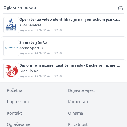
Oglasi za posao
Operater za video identifikaciju na njemačkom jeziku
(m/ž)
ASM Services
Prijava do: 02.09.2026. u 23:59
Snimatelj (m/ž)
Arena Sport BH
Prijava do: 14.08.2026. u 23:59
Diplomirani inžinjer zaštite na radu - Bachelor inžinjer
sigurnosti i pomoći (m/ž)
Granulo-Re
Prijava do: 13.08.2026. u 23:59
Početna
Dojavite vijest
Impressum
Komentari
Kontakt
O nama
Oglašavanje
Privatnost