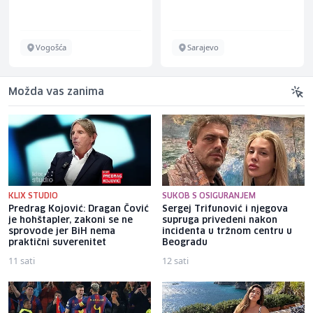
Vogošća
Sarajevo
Možda vas zanima
KLIX STUDIO
SUKOB S OSIGURANJEM
Predrag Kojović: Dragan Čović
Sergej Trifunović i njegova
je hohštapler, zakoni se ne
supruga privedeni nakon
sprovode jer BiH nema
incidenta u tržnom centru u
praktični suverenitet
Beogradu
11 sati
12 sati