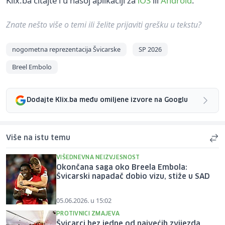
Klix.ba čitajte i u našoj aplikaciji za
iOS
ili
Android
.
Znate nešto više o temi ili želite prijaviti grešku u tekstu?
nogometna reprezentacija Švicarske
SP 2026
Breel Embolo
Dodajte Klix.ba među omiljene izvore na Googlu
Više na istu temu
VIŠEDNEVNA NEIZVJESNOST
Okončana saga oko Breela Embola:
Švicarski napadač dobio vizu, stiže u SAD
05.06.2026. u 15:02
PROTIVNICI ZMAJEVA
Švicarci bez jedne od najvećih zvijezda