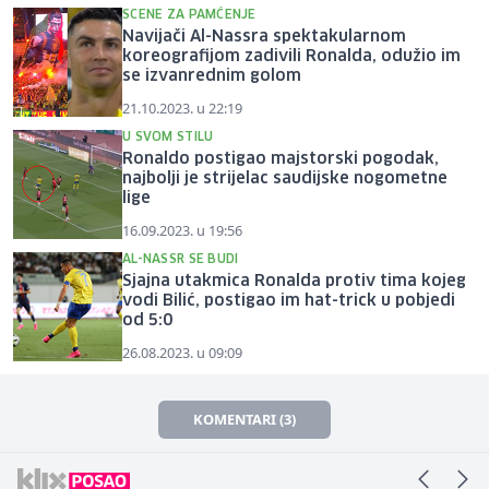
SCENE ZA PAMĆENJE
Navijači Al-Nassra spektakularnom
koreografijom zadivili Ronalda, odužio im
se izvanrednim golom
21.10.2023. u 22:19
U SVOM STILU
Ronaldo postigao majstorski pogodak,
najbolji je strijelac saudijske nogometne
lige
16.09.2023. u 19:56
AL-NASSR SE BUDI
Sjajna utakmica Ronalda protiv tima kojeg
vodi Bilić, postigao im hat-trick u pobjedi
od 5:0
26.08.2023. u 09:09
KOMENTARI (3)