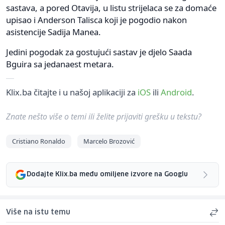
sastava, a pored Otavija, u listu strijelaca se za domaće
upisao i Anderson Talisca koji je pogodio nakon
asistencije Sadija Manea.
Jedini pogodak za gostujući sastav je djelo Saada
Bguira sa jedanaest metara.
Klix.ba čitajte i u našoj aplikaciji za
iOS
ili
Android
.
Znate nešto više o temi ili želite prijaviti grešku u tekstu?
Cristiano Ronaldo
Marcelo Brozović
Dodajte Klix.ba među omiljene izvore na Googlu
Više na istu temu