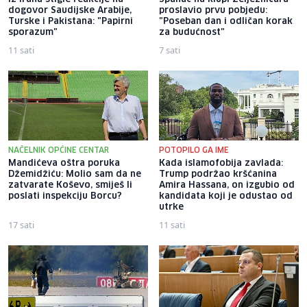
dogovor Saudijske Arabije,
proslavio prvu pobjedu:
Turske i Pakistana: "Papirni
"Poseban dan i odličan korak
sporazum"
za budućnost"
11 sati
7 sati
NAČELNIK OPĆINE CENTAR
POTOPILO GA IME
Mandićeva oštra poruka
Kada islamofobija zavlada:
Džemidžiću: Molio sam da ne
Trump podržao kršćanina
zatvarate Koševo, smiješ li
Amira Hassana, on izgubio od
poslati inspekciju Borcu?
kandidata koji je odustao od
utrke
17 sati
11 sati