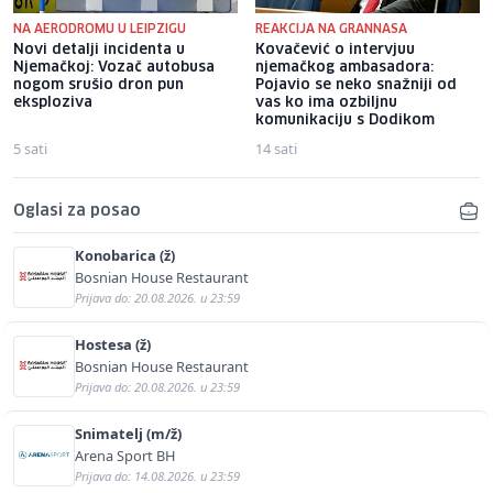
NA AERODROMU U LEIPZIGU
REAKCIJA NA GRANNASA
Novi detalji incidenta u
Kovačević o intervjuu
Njemačkoj: Vozač autobusa
njemačkog ambasadora:
nogom srušio dron pun
Pojavio se neko snažniji od
eksploziva
vas ko ima ozbiljnu
komunikaciju s Dodikom
5 sati
14 sati
Oglasi za posao
Konobarica (ž)
Bosnian House Restaurant
Prijava do: 20.08.2026. u 23:59
Hostesa (ž)
Bosnian House Restaurant
Prijava do: 20.08.2026. u 23:59
Snimatelj (m/ž)
Arena Sport BH
Prijava do: 14.08.2026. u 23:59