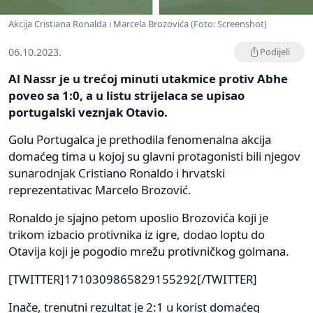
Akcija Cristiana Ronalda i Marcela Brozovića (Foto: Screenshot)
06.10.2023.
Podijeli
Al Nassr je u trećoj minuti utakmice protiv Abhe
poveo sa 1:0, a u listu strijelaca se upisao
portugalski veznjak Otavio.
Golu Portugalca je prethodila fenomenalna akcija
domaćeg tima u kojoj su glavni protagonisti bili njegov
sunarodnjak Cristiano Ronaldo i hrvatski
reprezentativac Marcelo Brozović.
Ronaldo je sjajno petom uposlio Brozovića koji je
trikom izbacio protivnika iz igre, dodao loptu do
Otavija koji je pogodio mrežu protivničkog golmana.
[TWITTER]1710309865829155292[/TWITTER]
Inače, trenutni rezultat je 2:1 u korist domaćeg