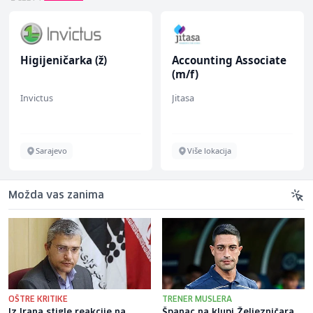
Higijeničarka (ž)
Accounting Associate
(m/f)
Invictus
Jitasa
Sarajevo
Više lokacija
Možda vas zanima
OŠTRE KRITIKE
TRENER MUSLERA
Iz Irana stigle reakcije na
Španac na klupi Željezničara