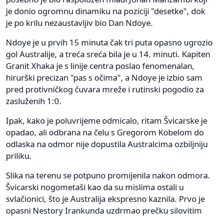
je donio ogromnu dinamiku na poziciji "desetke", dok
je po krilu nezaustavljiv bio Dan Ndoye.
Ndoye je u prvih 15 minuta čak tri puta opasno ugrozio
gol Australije, a treća sreća bila je u 14. minuti. Kapiten
Granit Xhaka je s linije centra poslao fenomenalan,
hirurški precizan "pas s očima", a Ndoye je izbio sam
pred protivničkog čuvara mreže i rutinski pogodio za
zasluženih 1:0.
Ipak, kako je poluvrijeme odmicalo, ritam Švicarske je
opadao, ali odbrana na čelu s Gregorom Kobelom do
odlaska na odmor nije dopustila Australcima ozbiljniju
priliku.
Slika na terenu se potpuno promijenila nakon odmora.
Švicarski nogometaši kao da su mislima ostali u
svlačionici, što je Australija ekspresno kaznila. Prvo je
opasni Nestory Irankunda uzdrmao prečku silovitim