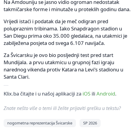
Na Amdouniju se jasno vidio ogroman nedostatak
takmičarske forme i minutaže u proteklih godinu dana.
Vrijedi istaći i podatak da je meč odigran pred
polupraznim tribinama. Iako Snapdragon stadion u
San Diegu prima oko 35.000 gledalaca, na utakmici je
zabilježena posjeta od svega 6.107 navijača.
Za Švicarsku je ovo bio posljednji test pred start
Mundijala. a prvu utakmicu u grupnoj fazi igraju
narednog vikenda protiv Katara na Levi's stadionu u
Santa Clari.
Klix.ba čitajte i u našoj aplikaciji za
iOS
ili
Android
.
Znate nešto više o temi ili želite prijaviti grešku u tekstu?
nogometna reprezentacija Švicarske
SP 2026