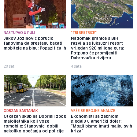
NASTUPAO U PULI
"TRI SESTRICE"
Jakov Jozinović poručio
Nadomak granice s BiH
fanovima da prestanu bacati
razvija se luksuzni resort
mobitele na binu: Pogazit ću ih
vrijedan 920 miliona eura:
Potpuno će promijeniti
Dubrovačku rivijeru
20 sati
4 sata
ODRŽAN SASTANAK
VRŠE SE BROJNE ANALIZE
Otkazan skup na Dobrinji zbog
Ekonomisti sa zebnjom
maloljetnika koji voze
gledaju u američki dolar:
romobile: Stanovnici dobili
"Mogli bismo imati majku svih
nekoliko obećanja od policije
kriza"