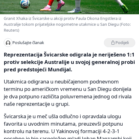
Granit Xhaka iz Švicarske u akciji protiv Paula Okona Engstlera iz
Australije tokom prijateljske nogometne utakmice u San Diegu (Foto:
Reuters)
Podijeli
Poslušajte članak
Reprezentacija Švicarske odigrala je neriješeno 1:1
protiv selekcije Australije u svojoj generalnoj probi
pred predstojeći Mundijal.
Utakmica odigrana u neubičajenom podnevnom
terminu po američkom vremenu u San Diegu donijela
je dva potpuno različita poluvremena jednog od rivala
naše reprezentacije u grupi.
Švicarska je u meč ušla odlučno i opravdala ulogu
favorita u uvodnim minutama, preuzevši potpunu
kontrolu na terenu. U Yakinovoj formaciji 4-2-3-1
posebno je bio raspoložen mladi Johan Manzambi koji