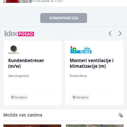
31.05.2026. u 17:27
KOMENTARI (23)
Kundenbetreuer
Monteri ventilacije i
(m/w)
klimatizacije (m)
Servicepoint
Interclima
Sarajevo
Sarajevo
Možda vas zanima