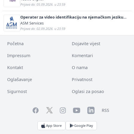
Prijava do: 05.09.2026. u 23:59
Operater za video identifikaciju na njemačkom jeziku
(m/ž)
ASM Services
Prijava do: 02.09.2026. u 23:59
Početna
Dojavite vijest
Impressum
Komentari
Kontakt
O nama
Oglašavanje
Privatnost
Sigurnost
Oglasi za posao
Facebook
YouTube
LinkedIn
Twitter
Instagram
RSS
App Store
Google Play