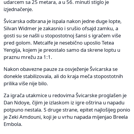
udarcem sa 25 metara, a u 56. minuti stiglo je
izjednačenje.
Švicarska odbrana je ispala nakon jedne duge lopte,
Silvan Widmer je zakasnio i srušio ofsajd zamku, a
gosti su se našli u stopostotnoj šansi s igračem više
pred golom. Metcalfe je nesebično uposlio Tetea
Yengija, kojem je preostalo samo da skrene loptu u
praznu mrežu za 1:1.
Nakon obavezne pauze za osvježenje Švicarska se
donekle stabilizovala, ali do kraja meča stopostotnih
prilika više nije bilo.
Za igrača utakmice u redovima Švicarske proglašen je
Dan Ndoye, čijim je izlaskom iz igre oštrina u napadu
potpuno nestala. S druge strane, epitet najlošijeg ponio
je Zeki Amdouni, koji je u vrhu napada mijenjao Breela
Embola.