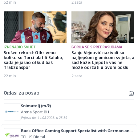
52 min
2 sata
IZNENADIO SVIJET
BORILA SE S PREDRASUDAMA
Srušen rekord: Otkriveno
Sanju Vejnović nazivali su
koliko su Turci platili Salahu,
najljepšom glumicom svijeta, a
sada je jasno otkud baš
sad kaže: Ljepota vas ne
Trabzonspor
može održati u ovom poslu
22 min
2 sata
Oglasi za posao
Snimatelj (m/ž)
Arena Sport BH
Prijava do: 14.08.2026. u 23:59
Back Office Gaming Support Specialist with German and
English (m/f)
TELUS Digital