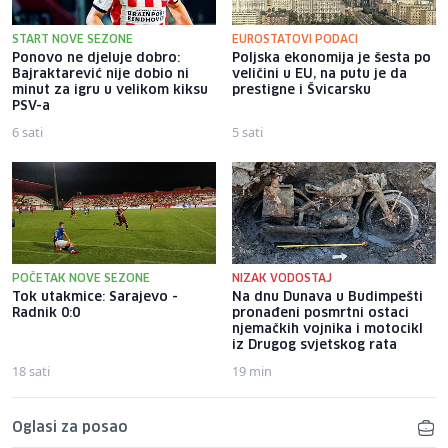
START NOVE SEZONE
EUROSTATOVI PODACI
Ponovo ne djeluje dobro:
Poljska ekonomija je šesta po
Bajraktarević nije dobio ni
veličini u EU, na putu je da
minut za igru u velikom kiksu
prestigne i Švicarsku
PSV-a
6 sati
5 sati
POČETAK NOVE SEZONE
NIZAK VODOSTAJ
Tok utakmice: Sarajevo -
Na dnu Dunava u Budimpešti
Radnik 0:0
pronađeni posmrtni ostaci
njemačkih vojnika i motocikl
iz Drugog svjetskog rata
18 sati
19 min
Oglasi za posao