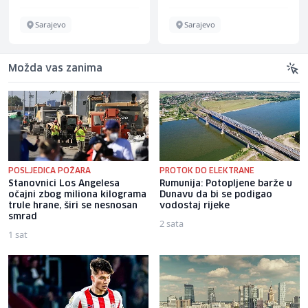
Sarajevo
Sarajevo
Možda vas zanima
POSLJEDICA POŽARA
PROTOK DO ELEKTRANE
Stanovnici Los Angelesa
Rumunija: Potopljene barže u
očajni zbog miliona kilograma
Dunavu da bi se podigao
trule hrane, širi se nesnosan
vodostaj rijeke
smrad
2 sata
1 sat