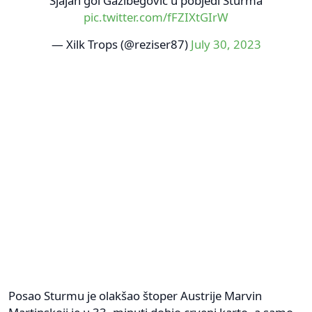
Sjajan gol Gazibegović u pobjedi Šturma
pic.twitter.com/fFZIXtGIrW
— Xilk Trops (@reziser87)
July 30, 2023
Posao Sturmu je olakšao štoper Austrije Marvin