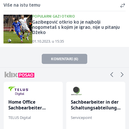
Više na istu temu
POPULARNI GAZI OTKRIO
Gazibegović otkrio ko je najbolji
nogometaš s kojim je igrao, nije u pitanju
Džeko
01.10.2023. u 15:35
KOMENTARI (6)
Home Office
Sachbearbeiter in der
Sachbearbeiter
Schaltungsabteilung
(m/w/d) für einen
(m/w)
TELUS Digital
Servicepoint
bekannten deutschen
Energieversorger