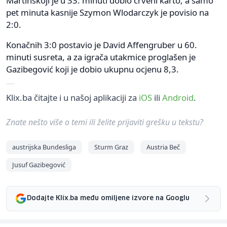
Martinskoji je u 33. minuti dobio crveni karto, a samo
pet minuta kasnije Szymon Wlodarczyk je povisio na
2:0.
Konačnih 3:0 postavio je David Affengruber u 60.
minuti susreta, a za igrača utakmice proglašen je
Gazibegović koji je dobio ukupnu ocjenu 8,3.
Klix.ba čitajte i u našoj aplikaciji za
iOS
ili
Android
.
Znate nešto više o temi ili želite prijaviti grešku u tekstu?
austrijska Bundesliga
Sturm Graz
Austria Beč
Jusuf Gazibegović
Dodajte Klix.ba među omiljene izvore na Googlu