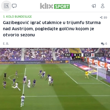
89
1. KOLO BUNDESLIGE
Gazibegović igrač utakmice u trijumfu Sturma
nad Austrijom, pogledajte golčinu kojom je
otvorio sezonu
E. B.
6