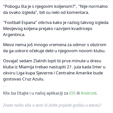
"Pobogu šta je s njegovim koljenom?", "Nije normalno
da ovako izgleda", bili su neki od komentara.
"Football Espana" otkriva kako je razlog takvog izgleda
Mesijevog koljena prejako razvijeni kvadriceps
Argentinca.
Messi nema još mnogo vremena za odmor s obzirom
da ga uskoro očekuje debi u njegovom novom klubu.
Osvajač sedam Zlatnih lopti bi prve minute u dresu
kluba iz Miamija trebao nastupiti 21. jula kada Inter u
okviru Liga kupa Sjeverne i Centralne Amerike bude
gostovao Cruz Azulu.
Klix.ba čitajte i u našoj aplikaciji za
iOS
ili
Android
.
Znate nešto više o temi ili želite prijaviti grešku u tekstu?