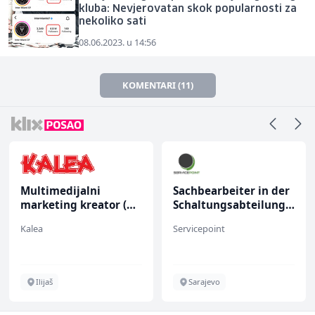
kluba: Nevjerovatan skok popularnosti za
nekoliko sati
08.06.2023. u 14:56
KOMENTARI (11)
Multimedijalni
Sachbearbeiter in der
marketing kreator (m/
Schaltungsabteilung
ž)
(m/w)
Kalea
Servicepoint
Ilijaš
Sarajevo