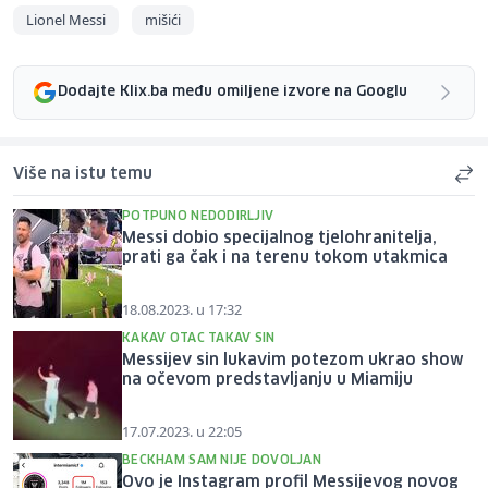
Lionel Messi
mišići
Dodajte Klix.ba među omiljene izvore na Googlu
Više na istu temu
POTPUNO NEDODIRLJIV
Messi dobio specijalnog tjelohranitelja,
prati ga čak i na terenu tokom utakmica
18.08.2023. u 17:32
KAKAV OTAC TAKAV SIN
Messijev sin lukavim potezom ukrao show
na očevom predstavljanju u Miamiju
17.07.2023. u 22:05
BECKHAM SAM NIJE DOVOLJAN
Ovo je Instagram profil Messijevog novog