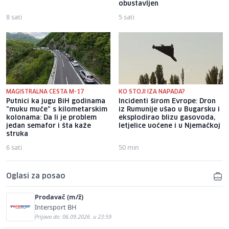
obustavljen
8 sati
5 sati
MAGISTRALNA CESTA M-17
KO STOJI IZA NAPADA?
Putnici ka jugu BiH godinama
Incidenti širom Evrope: Dron
"muku muče" s kilometarskim
iz Rumunije ušao u Bugarsku i
kolonama: Da li je problem
eksplodirao blizu gasovoda,
jedan semafor i šta kaže
letjelice uočene i u Njemačkoj
struka
6 sati
50 min
Oglasi za posao
Prodavač (m/ž)
Intersport BH
Prijava do: 06.09.2026. u 23:59