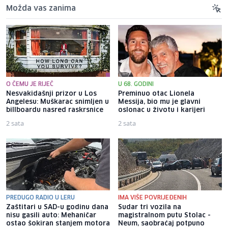
Možda vas zanima
O ČEMU JE RIJEČ
U 68. GODINI
Nesvakidašnji prizor u Los
Preminuo otac Lionela
Angelesu: Muškarac snimljen u
Messija, bio mu je glavni
billboardu nasred raskrsnice
oslonac u životu i karijeri
2 sata
2 sata
PREDUGO RADIO U LERU
IMA VIŠE POVRIJEĐENIH
Zaštitari u SAD-u godinu dana
Sudar tri vozila na
nisu gasili auto: Mehaničar
magistralnom putu Stolac -
ostao šokiran stanjem motora
Neum, saobraćaj potpuno