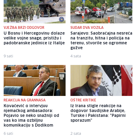
VJEŽBA BRZI ODGOVOR
SUDAR DVA VOZILA
U Bosnu i Hercegovinu dolaze
Sarajevo: Saobraćajna nesreća
velike vojne snage, pristižu i
na tranzitu, hitna i policija na
padobranske jedinice iz Italije
terenu, stvorile se ogromne
gužve
9 sati
4 sata
REAKCIJA NA GRANNASA
OŠTRE KRITIKE
Kovačević o intervjuu
Iz Irana stigle reakcije na
njemačkog ambasadora:
dogovor Saudijske Arabije,
Pojavio se neko snažniji od
Turske i Pakistana: "Papirni
vas ko ima ozbiljnu
sporazum"
komunikaciju s Dodikom
6 sati
2 sata