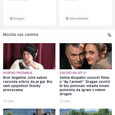
Sarajevo
Velika Kladuša
Možda vas zanima
ISKRENO PRIZNANJE
USKORO NA SFF-U
Brat Angeline Jolie nakon
Selma Alispahić ususret filmu
razvoda otkrio da je gej: Bio
o "Ay Carmeli": Dragan Jovičić
sam opsjednut Disney
bi bio ponosan; nikada nisam
princezama
pomislila da igram s nekim
drugim
23 sata
22 sata