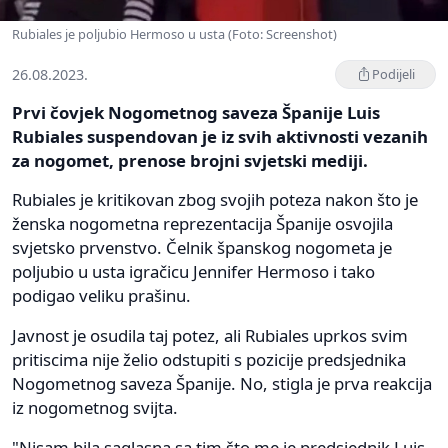
Rubiales je poljubio Hermoso u usta (Foto: Screenshot)
26.08.2023.
Podijeli
Prvi čovjek Nogometnog saveza Španije Luis
Rubiales suspendovan je iz svih aktivnosti vezanih
za nogomet, prenose brojni svjetski mediji.
Rubiales je kritikovan zbog svojih poteza nakon što je
ženska nogometna reprezentacija Španije osvojila
svjetsko prvenstvo. Čelnik španskog nogometa je
poljubio u usta igračicu Jennifer Hermoso i tako
podigao veliku prašinu.
Javnost je osudila taj potez, ali Rubiales uprkos svim
pritiscima nije želio odstupiti s pozicije predsjednika
Nogometnog saveza Španije. No, stigla je prva reakcija
iz nogometnog svijta.
"Nisam bila saglasna sa tim što me je predsjednik Luis