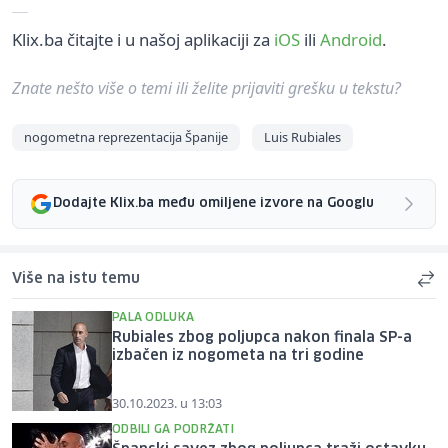
Klix.ba čitajte i u našoj aplikaciji za
iOS
ili
Android
.
Znate nešto više o temi ili želite prijaviti grešku u tekstu?
nogometna reprezentacija Španije
Luis Rubiales
Dodajte Klix.ba među omiljene izvore na Googlu
Više na istu temu
PALA ODLUKA
Rubiales zbog poljupca nakon finala SP-a
izbačen iz nogometa na tri godine
30.10.2023. u 13:03
ODBILI GA PODRŽATI