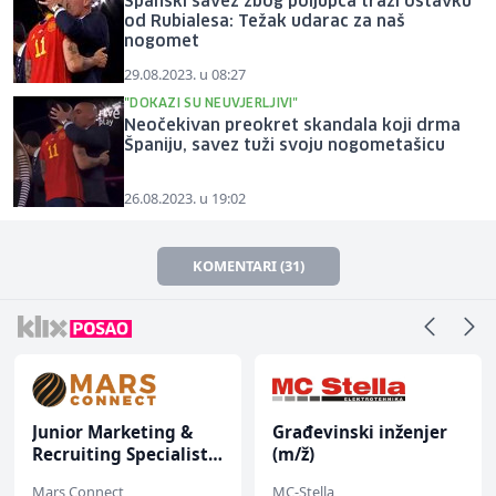
Španski savez zbog poljupca traži ostavku
od Rubialesa: Težak udarac za naš
nogomet
29.08.2023. u 08:27
"DOKAZI SU NEUVJERLJIVI"
Neočekivan preokret skandala koji drma
Španiju, savez tuži svoju nogometašicu
26.08.2023. u 19:02
KOMENTARI (31)
Junior Marketing &
Građevinski inženjer
Recruiting Specialist
(m/ž)
(m/ž)
Mars Connect
MC-Stella