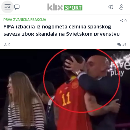
0
PRVA ZVANIČNA REAKCIJA
FIFA izbacila iz nogometa čelnika španskog
saveza zbog skandala na Svjetskom prvenstvu
D. P.
31