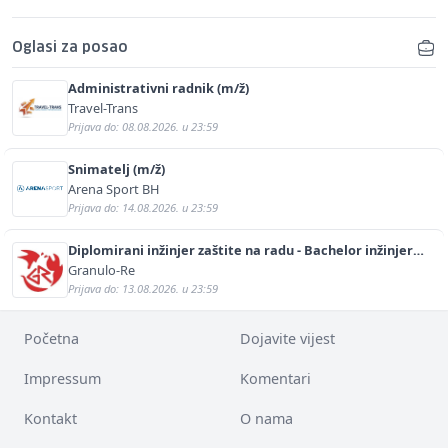
Oglasi za posao
Administrativni radnik (m/ž)
Travel-Trans
Prijava do: 08.08.2026. u 23:59
Snimatelj (m/ž)
Arena Sport BH
Prijava do: 14.08.2026. u 23:59
Diplomirani inžinjer zaštite na radu - Bachelor inžinjer
sigurnosti i pomoći (m/ž)
Granulo-Re
Prijava do: 13.08.2026. u 23:59
Početna
Dojavite vijest
Impressum
Komentari
Kontakt
O nama