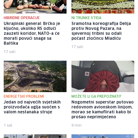
HIBRIDNE OPERACIJE
NI TRUNKE STIDA
Ukrajinski general: Brčko je
Sramotna koreografija Delija
ključno, ukoliko RS odluči
protiv Novog Pazara, na
zauzeti koridor, NATO-a će
sjevernoj tribini su odali
morati povući snage sa
počast zločincu Mladiću
Baltika
17 sati
17 sati
ENERGETSKI PROBLEMI
MOŽETE LI GA PREPOZNATI?
Jedan od najvećih svjetskih
Nogometni superstar putovao
proizvođača uglja suočen s
redovnom avionskom linijom,
valom nestanaka struje
morao se kamuflirati kako bi
prošao neprimijećeno
1 sat
9 min