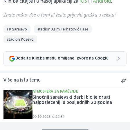
Klix.ba čitajte i u našoj aplikaciji za
iOS
ili
Android
.
Znate nešto više o temi ili želite prijaviti grešku u tekstu?
FK Sarajevo
stadion Asim Ferhatović Hase
stadion Koševo
Dodajte Klix.ba među omiljene izvore na Googlu
Više na istu temu
ATMOSFERA ZA PAMĆENJE
Sinoćnji sarajevski derbi bio je drugi
najposjećeniji u posljednjih 20 godina
09.10.2023. u 22:34