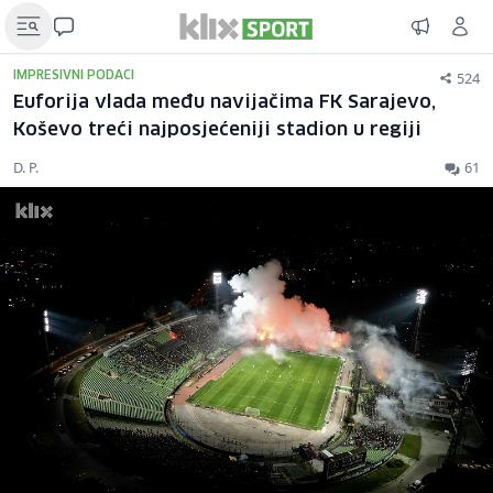
524
IMPRESIVNI PODACI
Euforija vlada među navijačima FK Sarajevo,
Koševo treći najposjećeniji stadion u regiji
D. P.
61