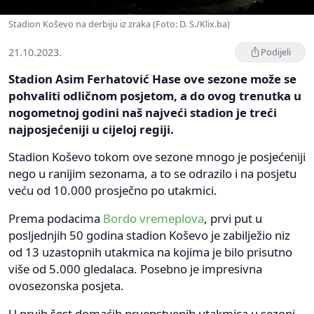
Stadion Koševo na derbiju iz zraka (Foto: D. S./Klix.ba)
21.10.2023.
Podijeli
Stadion Asim Ferhatović Hase ove sezone može se
pohvaliti odličnom posjetom, a do ovog trenutka u
nogometnoj godini naš najveći stadion je treći
najposjećeniji u cijeloj regiji.
Stadion Koševo tokom ove sezone mnogo je posjećeniji
nego u ranijim sezonama, a to se odrazilo i na posjetu
veću od 10.000 prosječno po utakmici.
Prema podacima
Bordo vremeplova
, prvi put u
posljednjih 50 godina stadion Koševo je zabilježio niz
od 13 uzastopnih utakmica na kojima je bilo prisutno
više od 5.000 gledalaca. Posebno je impresivna
ovosezonska posjeta.
U prvih šest domaćih prvenstvenih utakmica u sezoni