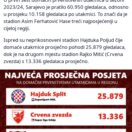
2023/24, Sarajevo je pratilo 60.950 gledalaca, odnosno
u prosjeku 10.158 gledalaca po utakmici. To znači da je
stadion Asim Ferhatović Hase treći najposjećeniji u
cijeloj regiji.
Ispred su neprikosnoveni stadion Hajduka Poljud čije
domaće utakmice prosječno pohodi 25.879 gledalaca,
dok je na drugom mjestu stadion Rajko Mitić (Crvena
zvezda) s 13.336 gledalaca prosječno.