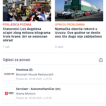
POSLJEDICA POŽARA
UPRKOS PROBLEMIMA
Stanovnici Los Angelesa
Njemačka oborila rekord u
očajni zbog miliona kilograma
izvozu: Ove godine se desilo
trule hrane, širi se nesnosan
ono što dugo nije zabilježeno
smrad
1 sat
3 sata
Oglasi za posao
Hostesa (ž)
Bosnian House Restaurant
Prijava do: 20.08.2026. u 23:59
Serviser - Automehaničar (m)
Arena Motors
Prijava do: 20.08.2026. u 23:59