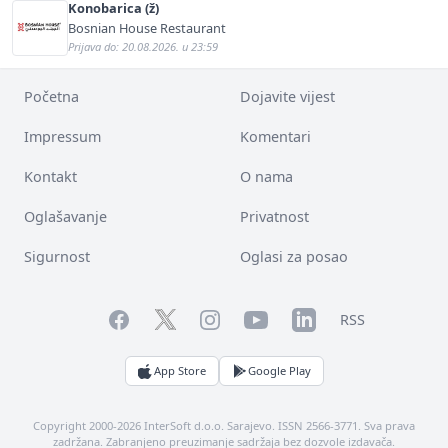
Konobarica (ž)
Bosnian House Restaurant
Prijava do: 20.08.2026. u 23:59
Početna
Dojavite vijest
Impressum
Komentari
Kontakt
O nama
Oglašavanje
Privatnost
Sigurnost
Oglasi za posao
Facebook
YouTube
LinkedIn
Twitter
Instagram
RSS
App Store
Google Play
Copyright 2000-2026 InterSoft d.o.o. Sarajevo. ISSN 2566-3771. Sva prava
zadržana. Zabranjeno preuzimanje sadržaja bez dozvole izdavača.