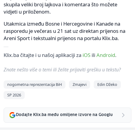
skupila veliki broj lajkova i komentara što možete
vidjeti u priloženom.
Utakmica između Bosne i Hercegovine i Kanade na
rasporedu je večeras u 21 sat uz direktan prijenos na
Areni Sport i tekstualni prijenos na portalu Klix.ba.
Klix.ba čitajte i u našoj aplikaciji za
iOS
ili
Android
.
Znate nešto više o temi ili želite prijaviti grešku u tekstu?
nogometna reprezentacija BiH
Zmajevi
Edin Džeko
SP 2026
Dodajte Klix.ba među omiljene izvore na Googlu