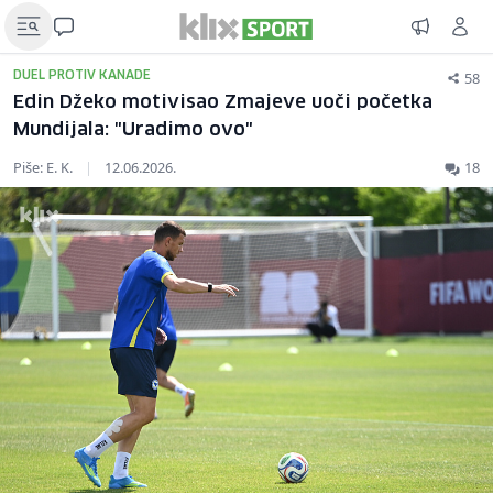
58
DUEL PROTIV KANADE
Edin Džeko motivisao Zmajeve uoči početka
Mundijala: "Uradimo ovo"
Piše: E. K.
|
12.06.2026.
18