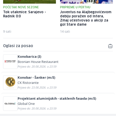
POČETAK NOVE SEZONE
PRIPREME U PERTHU
Tok utakmice: Sarajevo -
Juventus na Alajbegovićevom
Radnik 0:0
debiju poražen od Intera,
Zmaj učestvovao u akciji za
gol Stare dame
9 sati
14 sati
Oglasi za posao
Konobarica (ž)
Bosnian House Restaurant
Prijava do: 20.08.2026. u 23:59
Konobar - Šanker (m/ž)
CK Ristorante
Prijava do: 23.08.2026. u 23:59
Projektant aluminijskih - staklenih fasada (m/ž)
Global One
Prijava do: 20.08.2026. u 23:59