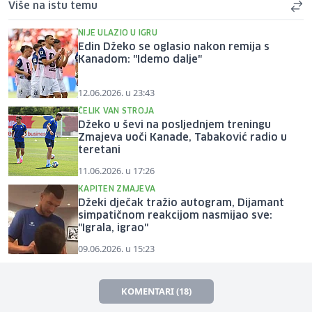
Više na istu temu
NIJE ULAZIO U IGRU
Edin Džeko se oglasio nakon remija s
Kanadom: "Idemo dalje"
12.06.2026. u 23:43
ČELIK VAN STROJA
Džeko u ševi na posljednjem treningu
Zmajeva uoči Kanade, Tabaković radio u
teretani
11.06.2026. u 17:26
KAPITEN ZMAJEVA
Džeki dječak tražio autogram, Dijamant
simpatičnom reakcijom nasmijao sve:
"Igrala, igrao"
09.06.2026. u 15:23
KOMENTARI (18)