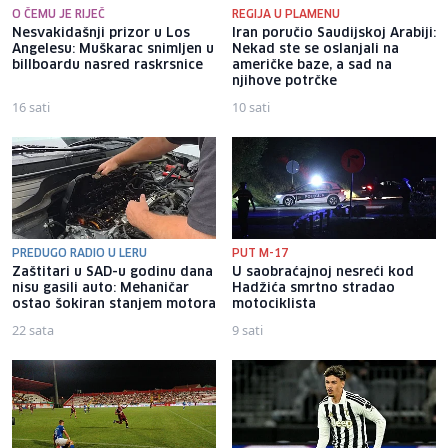
O ČEMU JE RIJEČ
REGIJA U PLAMENU
Nesvakidašnji prizor u Los
Iran poručio Saudijskoj Arabiji:
Angelesu: Muškarac snimljen u
Nekad ste se oslanjali na
billboardu nasred raskrsnice
američke baze, a sad na
njihove potrčke
16 sati
10 sati
PREDUGO RADIO U LERU
PUT M-17
Zaštitari u SAD-u godinu dana
U saobraćajnoj nesreći kod
nisu gasili auto: Mehaničar
Hadžića smrtno stradao
ostao šokiran stanjem motora
motociklista
22 sata
9 sati