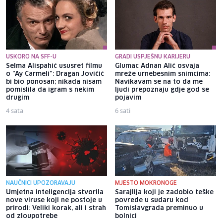
USKORO NA SFF-U
GRADI USPJEŠNU KARIJERU
Selma Alispahić ususret filmu
Glumac Adnan Alić osvaja
o "Ay Carmeli": Dragan Jovičić
mreže urnebesnim snimcima:
bi bio ponosan; nikada nisam
Navikavam se na to da me
pomislila da igram s nekim
ljudi prepoznaju gdje god se
drugim
pojavim
4 sata
6 sati
NAUČNICI UPOZORAVAJU
MJESTO MOKRONOGE
Umjetna inteligencija stvorila
Sarajlija koji je zadobio teške
nove viruse koji ne postoje u
povrede u sudaru kod
prirodi: Veliki korak, ali i strah
Tomislavgrada preminuo u
od zloupotrebe
bolnici