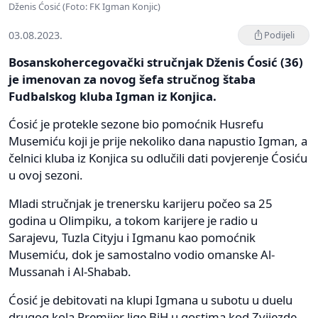
Dženis Ćosić (Foto: FK Igman Konjic)
03.08.2023.
Podijeli
Bosanskohercegovački stručnjak Dženis Ćosić (36)
je imenovan za novog šefa stručnog štaba
Fudbalskog kluba Igman iz Konjica.
Ćosić je protekle sezone bio pomoćnik Husrefu
Musemiću koji je prije nekoliko dana napustio Igman, a
čelnici kluba iz Konjica su odlučili dati povjerenje Ćosiću
u ovoj sezoni.
Mladi stručnjak je trenersku karijeru počeo sa 25
godina u Olimpiku, a tokom karijere je radio u
Sarajevu, Tuzla Cityju i Igmanu kao pomoćnik
Musemiću, dok je samostalno vodio omanske Al-
Mussanah i Al-Shabab.
Ćosić je debitovati na klupi Igmana u subotu u duelu
drugog kola Premijer lige BiH u gostima kod Zvijezde