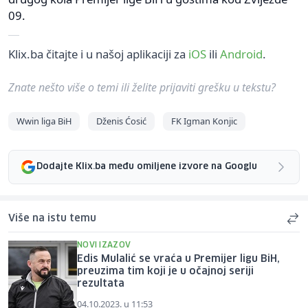
09.
Klix.ba čitajte i u našoj aplikaciji za
iOS
ili
Android
.
Znate nešto više o temi ili želite prijaviti grešku u tekstu?
Wwin liga BiH
Dženis Ćosić
FK Igman Konjic
Dodajte Klix.ba među omiljene izvore na Googlu
Više na istu temu
NOVI IZAZOV
Edis Mulalić se vraća u Premijer ligu BiH,
preuzima tim koji je u očajnoj seriji
rezultata
04.10.2023. u 11:53