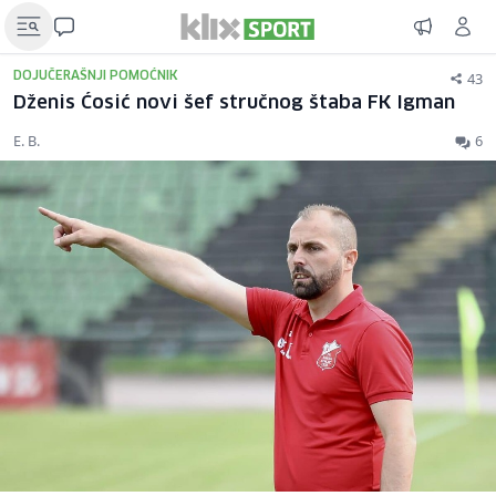
43
DOJUČERAŠNJI POMOĆNIK
Dženis Ćosić novi šef stručnog štaba FK Igman
E. B.
6