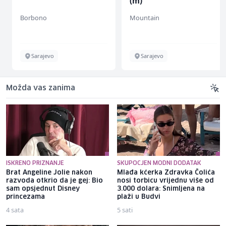
(m)
Borbono
Mountain
Sarajevo
Sarajevo
Možda vas zanima
ISKRENO PRIZNANJE
SKUPOCJEN MODNI DODATAK
Brat Angeline Jolie nakon
Mlađa kćerka Zdravka Čolića
razvoda otkrio da je gej: Bio
nosi torbicu vrijednu više od
sam opsjednut Disney
3.000 dolara: Snimljena na
princezama
plaži u Budvi
4 sata
5 sati