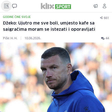
661
GODINE ČINE SVOJE
Džeko: Ujutro me sve boli, umjesto kafe sa
saigračima moram se istezati i oporavljati
Piše: H. H.
|
10.06.2026.
44