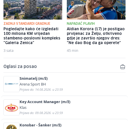
ZADNJI STANDARDI GRADNJE
NAPADAČ PLAVIH
Pogledajte kako će izgledati
Aldian Korora (17) je postigao
100 miliona KM vrijedan
prvijenac za Želju, otkriveno
stambeno-poslovni kompleks
gdje je završio njegov dres:
"Galeria Zenica"
"Ne dao Bog da ga operete"
3 sata
45 min
Oglasi za posao
Snimatelj (m/ž)
Arena Sport BH
Prijava do: 14.08.2026. u 23:59
Key Account Manager (m/ž)
Klas
Prijava do: 09.08.2026. u 23:59
Konobar - Šanker (m/ž)