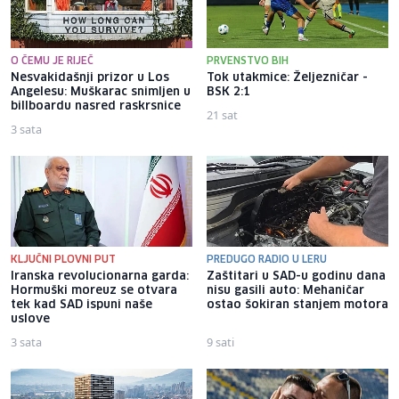
O ČEMU JE RIJEČ
PRVENSTVO BIH
Nesvakidašnji prizor u Los
Tok utakmice: Željezničar -
Angelesu: Muškarac snimljen u
BSK 2:1
billboardu nasred raskrsnice
21 sat
3 sata
KLJUČNI PLOVNI PUT
PREDUGO RADIO U LERU
Iranska revolucionarna garda:
Zaštitari u SAD-u godinu dana
Hormuški moreuz se otvara
nisu gasili auto: Mehaničar
tek kad SAD ispuni naše
ostao šokiran stanjem motora
uslove
3 sata
9 sati