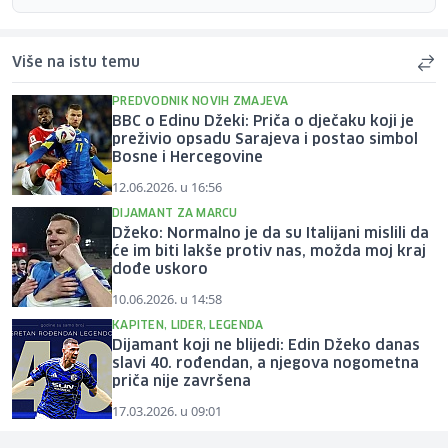
Više na istu temu
PREDVODNIK NOVIH ZMAJEVA
BBC o Edinu Džeki: Priča o dječaku koji je
preživio opsadu Sarajeva i postao simbol
Bosne i Hercegovine
12.06.2026. u 16:56
DIJAMANT ZA MARCU
Džeko: Normalno je da su Italijani mislili da
će im biti lakše protiv nas, možda moj kraj
dođe uskoro
10.06.2026. u 14:58
KAPITEN, LIDER, LEGENDA
Dijamant koji ne blijedi: Edin Džeko danas
slavi 40. rođendan, a njegova nogometna
priča nije završena
17.03.2026. u 09:01