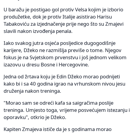
U baražu je postigao gol protiv Velsa kojim je izborio
produžetke, dok je protiv Italije asistirao Harisu
Tabakoviću za izjednačenje prije nego što su Zmajevi
slavili nakon izvođenja penala.
Iako svakog jutra osjeća posljedice dugogodišnje
karijere, Džeko ne razmišlja previše o tome. Njegov
fokus je na Svjetskom prvenstvu i još jednom velikom
izazovu u dresu Bosne i Hercegovine.
Jedna od žrtava koju je Edin Džeko morao podnijeti
kako bi i sa 40 godina igrao na vrhunskom nivou jesu
druženja nakon treninga.
"Morao sam se odreći kafa sa saigračima poslije
treninga. Umjesto toga, vrijeme posvećujem istezanju i
oporavku", otkrio je Džeko.
Kapiten Zmajeva ističe da je s godinama morao