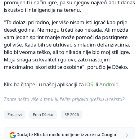
promijeniti i način igre, pa su njegov najveći adut danas
iskustvo i inteligencija na terenu.
"To dolazi prirodno, jer više nisam isti igrač kao prije
deset godina. Ne mogu trčati kao nekada. Ali možda
vam jedan sprint manje može pomoći da postignete
gol više. Kada bih se utrkivao s mladim defanzivcima,
bilo bi veoma teško, ali to nikada nije bio moj stil igre.
Moja snaga su kvalitet i golovi, zato nastojim
maksimalno iskoristiti te osobine", poručio je Džeko.
Klix.ba čitajte i u našoj aplikaciji za
iOS
ili
Android
.
Znate nešto više o temi ili želite prijaviti grešku u tekstu?
Zmajevi
Edin Džeko
SP 2026
Dodajte Klix.ba među omiljene izvore na Googlu