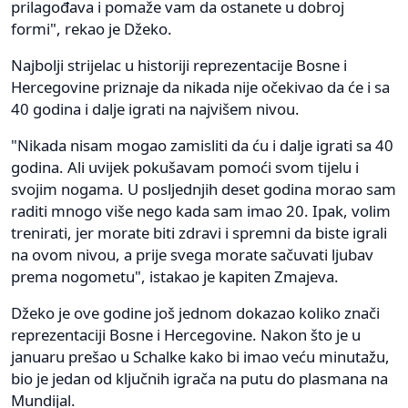
prilagođava i pomaže vam da ostanete u dobroj
formi", rekao je Džeko.
Najbolji strijelac u historiji reprezentacije Bosne i
Hercegovine priznaje da nikada nije očekivao da će i sa
40 godina i dalje igrati na najvišem nivou.
"Nikada nisam mogao zamisliti da ću i dalje igrati sa 40
godina. Ali uvijek pokušavam pomoći svom tijelu i
svojim nogama. U posljednjih deset godina morao sam
raditi mnogo više nego kada sam imao 20. Ipak, volim
trenirati, jer morate biti zdravi i spremni da biste igrali
na ovom nivou, a prije svega morate sačuvati ljubav
prema nogometu", istakao je kapiten Zmajeva.
Džeko je ove godine još jednom dokazao koliko znači
reprezentaciji Bosne i Hercegovine. Nakon što je u
januaru prešao u Schalke kako bi imao veću minutažu,
bio je jedan od ključnih igrača na putu do plasmana na
Mundijal.