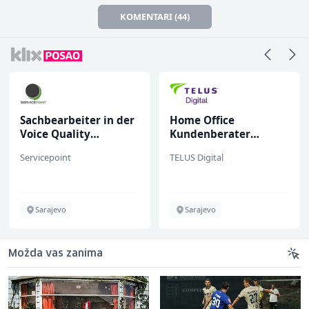
KOMENTARI (44)
Sachbearbeiter in der
Home Office
Voice Quality
Kundenberater
Management (m/w)
(m/w/d) für ein
Servicepoint
TELUS Digital
renommiertes
Schuhunternehmen
Sarajevo
Sarajevo
Možda vas zanima