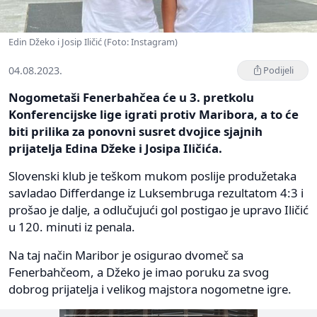
Edin Džeko i Josip Iličić (Foto: Instagram)
04.08.2023.
Podijeli
Nogometaši Fenerbahčea će u 3. pretkolu
Konferencijske lige igrati protiv Maribora, a to će
biti prilika za ponovni susret dvojice sjajnih
prijatelja Edina Džeke i Josipa Iličića.
Slovenski klub je teškom mukom poslije produžetaka
savladao Differdange iz Luksembruga rezultatom 4:3 i
prošao je dalje, a odlučujući gol postigao je upravo Iličić
u 120. minuti iz penala.
Na taj način Maribor je osigurao dvomeč sa
Fenerbahčeom, a Džeko je imao poruku za svog
dobrog prijatelja i velikog majstora nogometne igre.