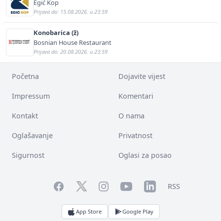
Egić Kop
Prijava do: 15.08.2026. u 23:59
Konobarica (ž)
Bosnian House Restaurant
Prijava do: 20.08.2026. u 23:59
Početna
Dojavite vijest
Impressum
Komentari
Kontakt
O nama
Oglašavanje
Privatnost
Sigurnost
Oglasi za posao
Facebook
YouTube
LinkedIn
Twitter
Instagram
RSS
App Store
Google Play