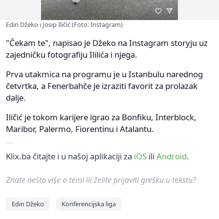
Edin Džeko i Josip Iličić (Foto: Instagram)
"Čekam te", napisao je Džeko na Instagram storyju uz
zajedničku fotografiju Ililića i njega.
Prva utakmica na programu je u Istanbulu narednog
četvrtka, a Fenerbahče je izraziti favorit za prolazak
dalje.
Iličić je tokom karijere igrao za Bonfiku, Interblock,
Maribor, Palermo, Fiorentinu i Atalantu.
Klix.ba čitajte i u našoj aplikaciji za
iOS
ili
Android
.
Znate nešto više o temi ili želite prijaviti grešku u tekstu?
Edin Džeko
Konferencijska liga