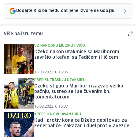
Dodajte Klix.ba među omiljene izvore na Googlu
Više na istu temu
UZ NARODNU MUZIKU I VINO
Džeko nakon utakmice sa Mariborom
završio u kafani sa Tadićem i Iličićem
18.08.2023. u 16:35
PRED SUTRAŠNJU UTAKMICU
Džeko stigao u Maribor i izazvao veliku
pažnju, susreo se i sa čuvenim bh.
komentatorom
16.08.2023. u 16:07
KREĆE U NOVU AVANTURU
Kad i protiv koga će Džeko debitovati za
Fenerbahče: Zakazan i duel protiv Zvezde