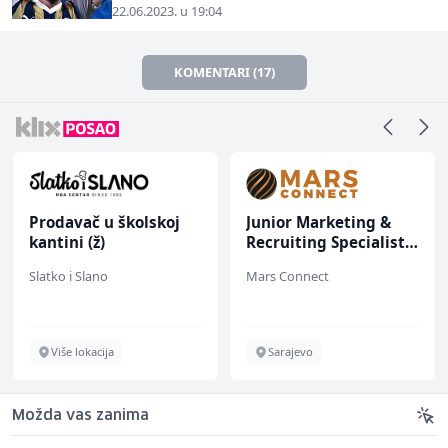
22.06.2023. u 19:04
KOMENTARI (17)
Prodavač u školskoj
Junior Marketing &
kantini (ž)
Recruiting Specialist
(m/ž)
Slatko i Slano
Mars Connect
Više lokacija
Sarajevo
Možda vas zanima