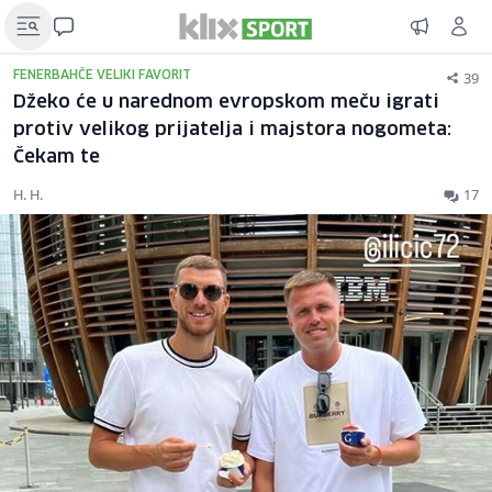
39
FENERBAHČE VELIKI FAVORIT
Džeko će u narednom evropskom meču igrati
protiv velikog prijatelja i majstora nogometa:
Čekam te
H. H.
17