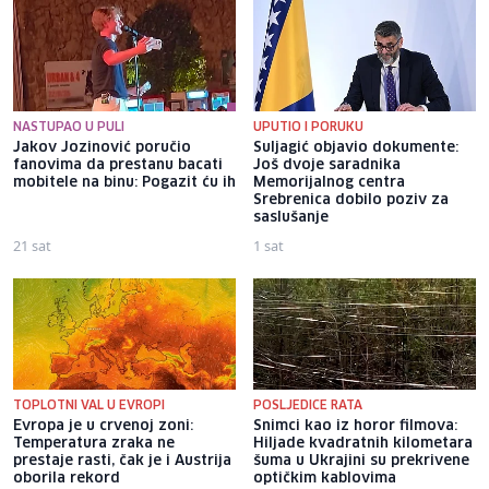
NASTUPAO U PULI
UPUTIO I PORUKU
Jakov Jozinović poručio
Suljagić objavio dokumente:
fanovima da prestanu bacati
Još dvoje saradnika
mobitele na binu: Pogazit ću ih
Memorijalnog centra
Srebrenica dobilo poziv za
saslušanje
21 sat
1 sat
TOPLOTNI VAL U EVROPI
POSLJEDICE RATA
Evropa je u crvenoj zoni:
Snimci kao iz horor filmova:
Temperatura zraka ne
Hiljade kvadratnih kilometara
prestaje rasti, čak je i Austrija
šuma u Ukrajini su prekrivene
oborila rekord
optičkim kablovima