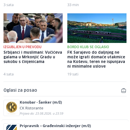
3 sata
33 min
IZGUBLJEN U PREVODU
BORDO KLUB SE OGLASIO
Srbijanci i muslimani: Vučićeva
FK Sarajevo do daljnjeg ne
galama u Mrkonjić Gradu u
može igrati domaće utakmice
sukobu s činjenicama
na Koševu, teren ne ispunjava
ni minimalne uslove
4 sata
19 sati
Oglasi za posao
Konobar - Šanker (m/ž)
CK Ristorante
Prijava do: 23.08.2026. u 23:59
Pripravnik – Građevinski inženjer (m/ž)