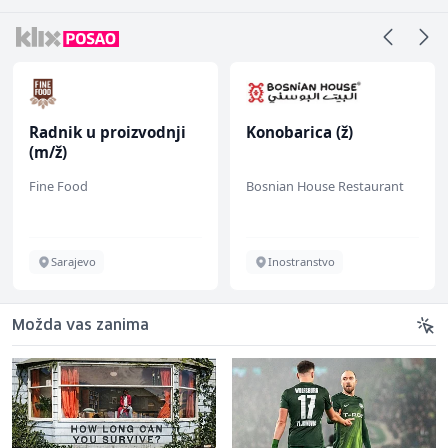
Radnik u proizvodnji
Konobarica (ž)
(m/ž)
Fine Food
Bosnian House Restaurant
Sarajevo
Inostranstvo
Možda vas zanima