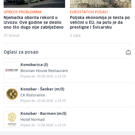
UPRKOS PROBLEMIMA
EUROSTATOVI PODACI
Njemačka oborila rekord u
Poljska ekonomija je šesta po
izvozu: Ove godine se desilo
veličini u EU, na putu je da
ono što dugo nije zabilježeno
prestigne i Švicarsku
31 minut
2 sata
Oglasi za posao
Konobarica (ž)
Bosnian House Restaurant
Prijava do: 20.08.2026. u 23:59
Konobar - Šanker (m/ž)
CK Ristorante
Prijava do: 23.08.2026. u 23:59
Konobar - Barmen (m/ž)
Hotel Nomad
Prijava do: 13.08.2026. u 23:59