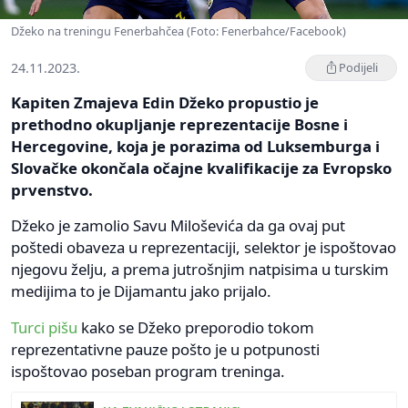
Džeko na treningu Fenerbahčea (Foto: Fenerbahce/Facebook)
24.11.2023.
Podijeli
Kapiten Zmajeva Edin Džeko propustio je
prethodno okupljanje reprezentacije Bosne i
Hercegovine, koja je porazima od Luksemburga i
Slovačke okončala očajne kvalifikacije za Evropsko
prvenstvo.
Džeko je zamolio Savu Miloševića da ga ovaj put
poštedi obaveza u reprezentaciji, selektor je ispoštovao
njegovu želju, a prema jutrošnjim natpisima u turskim
medijima to je Dijamantu jako prijalo.
Turci pišu
kako se Džeko preporodio tokom
reprezentativne pauze pošto je u potpunosti
ispoštovao poseban program treninga.