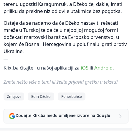
terenu ugostiti Karagumruk, a Džeko će, dakle, imati
priliku da prekine niz od dvije utakmice bez pogotka.
Ostaje da se nadamo da će Džeko nastaviti rešetati
mreže u Turskoj te da će u najboljoj mogućoj formi
dočekati martovski baraž za Evropsko prvenstvo, u
kojem će Bosna i Hercegovina u polufinalu igrati protiv
Ukrajine.
Klix.ba čitajte i u našoj aplikaciji za
iOS
ili
Android
.
Znate nešto više o temi ili želite prijaviti grešku u tekstu?
Zmajevi
Edin Džeko
Fenerbahče
Dodajte Klix.ba među omiljene izvore na Googlu