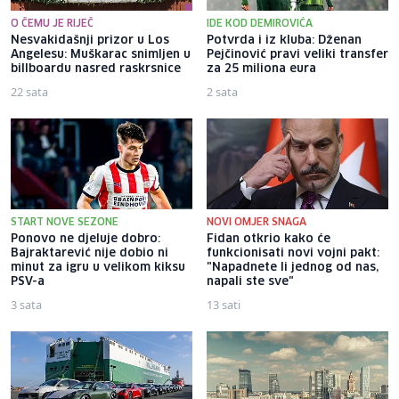
O ČEMU JE RIJEČ
IDE KOD DEMIROVIĆA
Nesvakidašnji prizor u Los
Potvrda i iz kluba: Dženan
Angelesu: Muškarac snimljen u
Pejčinović pravi veliki transfer
billboardu nasred raskrsnice
za 25 miliona eura
22 sata
2 sata
START NOVE SEZONE
NOVI OMJER SNAGA
Ponovo ne djeluje dobro:
Fidan otkrio kako će
Bajraktarević nije dobio ni
funkcionisati novi vojni pakt:
minut za igru u velikom kiksu
"Napadnete li jednog od nas,
PSV-a
napali ste sve"
3 sata
13 sati