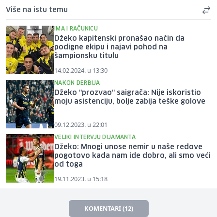
Više na istu temu
IMA I RAČUNICU
Džeko kapitenski pronašao način da
podigne ekipu i najavi pohod na
šampionsku titulu
14.02.2024. u 13:30
NAKON DERBIJA
Džeko "prozvao" saigrača: Nije iskoristio
moju asistenciju, bolje zabija teške golove
09.12.2023. u 22:01
VELIKI INTERVJU DIJAMANTA
Džeko: Mnogi unose nemir u naše redove
pogotovo kada nam ide dobro, ali smo veći
od toga
19.11.2023. u 15:18
KOMENTARI (12)