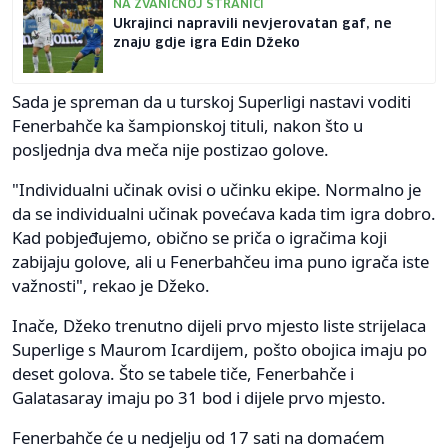
NA ZVANIČNOJ STRANICI
Ukrajinci napravili nevjerovatan gaf, ne
znaju gdje igra Edin Džeko
Sada je spreman da u turskoj Superligi nastavi voditi
Fenerbahče ka šampionskoj tituli, nakon što u
posljednja dva meča nije postizao golove.
"Individualni učinak ovisi o učinku ekipe. Normalno je
da se individualni učinak povećava kada tim igra dobro.
Kad pobjeđujemo, obično se priča o igračima koji
zabijaju golove, ali u Fenerbahčeu ima puno igrača iste
važnosti", rekao je Džeko.
Inače, Džeko trenutno dijeli prvo mjesto liste strijelaca
Superlige s Maurom Icardijem, pošto obojica imaju po
deset golova. Što se tabele tiče, Fenerbahče i
Galatasaray imaju po 31 bod i dijele prvo mjesto.
Fenerbahče će u nedjelju od 17 sati na domaćem