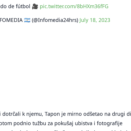
ido de fútbol 🎥
pic.twitter.com/8bHXm36fFG
FOMEDIA 🇦🇷 (@Infomedia24hrs)
July 18, 2023
či dotrčali k njemu, Tapon je mirno odšetao na drugi d
potom podnio tužbu za pokušaj ubistva i fotografije