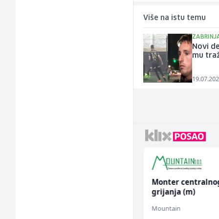
Više na istu temu
ZABRINJ
Novi de
mu tra
19.07.202
Tehničar održavanja
Monter centralno
CNC mašina (m)
grijanja (m)
Irion Argerr
Mountain