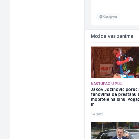
Vogošća
Sarajevo
Možda vas zanima
NASTUPAO U PULI
Jakov Jozinović poruč
fanovima da prestanu 
mobitele na binu: Pogaz
ih
14 sati