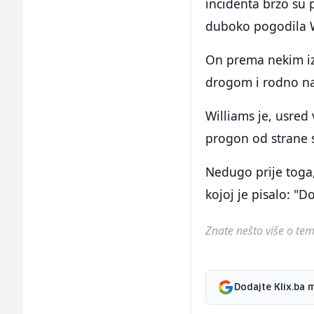
incidenta brzo su p
duboko pogodila W
On prema nekim izv
drogom i rodno nas
Williams je, usred 
progon od strane 
Nedugo prije toga,
kojoj je pisalo: "
Znate nešto više o temi 
Dodajte Klix.ba 