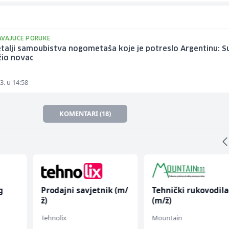
AVAJUĆE PORUKE
talji samoubistva nogometaša koje je potreslo Argentinu: S
žio novac
3. u 14:58
KOMENTARI (18)
g
Prodajni savjetnik (m/
Tehnički rukovodila
ž)
(m/ž)
Tehnolix
Mountain