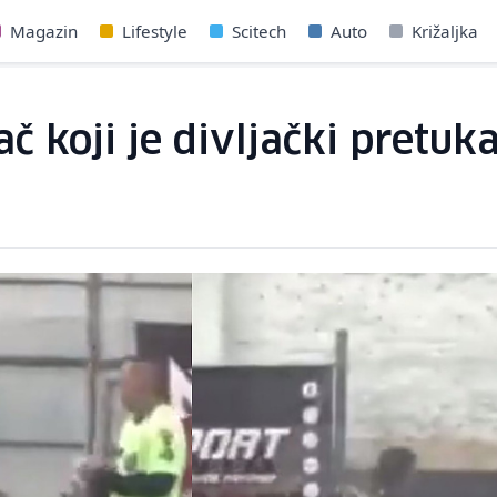
Magazin
Lifestyle
Scitech
Auto
Križaljka
č koji je divljački pretuka