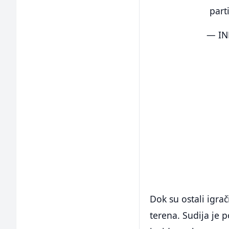
part
— IN
Dok su ostali igra
terena. Sudija je 