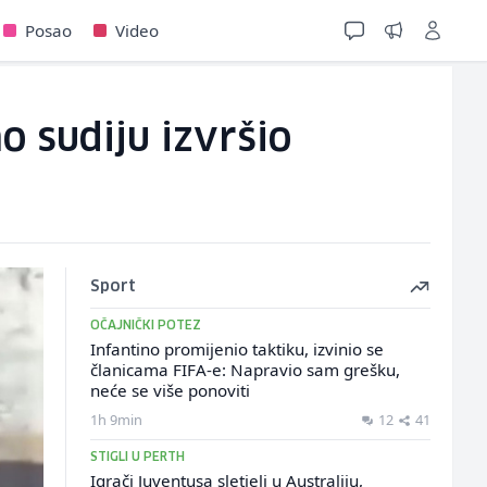
Posao
Video
o sudiju izvršio
Sport
OČAJNIČKI POTEZ
Infantino promijenio taktiku, izvinio se
članicama FIFA-e: Napravio sam grešku,
neće se više ponoviti
1h 9min
12
41
STIGLI U PERTH
Igrači Juventusa sletjeli u Australiju,