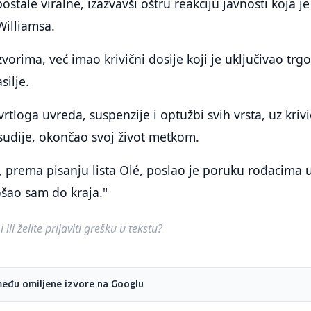
ostale viralne, izazvavši oštru reakciju javnosti koja je
illiamsa.
orima, već imao krivični dosije koji je uključivao trg
ilje.
vrtloga uvreda, suspenzije i optužbi svih vrsta, uz krivi
sudije, okončao svoj život metkom.
 prema pisanju lista Olé, poslao je poruku rođacima 
Došao sam do kraja."
ili želite prijaviti grešku u tekstu?
među omiljene izvore na Googlu