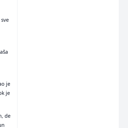
 sve
gaša
ao je
ok je
n, de
un