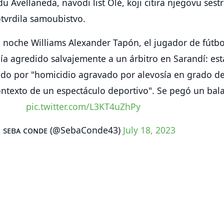
du Avellaneda, navodi list Olé, koji citira njegovu sest
otvrdila samoubistvo.
a noche Williams Alexander Tapón, el jugador de fútbo
a agredido salvajemente a un árbitro en Sarandí: es
ido por "homicidio agravado por alevosía en grado d
contexto de un espectáculo deportivo". Se pegó un bal
pic.twitter.com/L3KT4uZhPy
 sᴇʙᴀ ᴄᴏɴᴅᴇ (@SebaConde43)
July 18, 2023