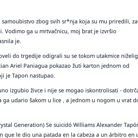
o samoubistvo zbog svih sr*nja koja su mu priredili, za
li. Vodimo ga u mrtvačnicu, moj brat je izvršio
snila je.
oveli do trgedije odigrali su se tokom utakmice niželi
stian Ariel Paniagua pokazao žuti karton jednom od
oji je Tapon nastupao.
o izgubio živce i nije se mogao iskontrolisati - dotrč
a ga udario šakom u lice , a jednom u nogom u vrat d
Crystal Generation) Se suicidó Williams Alexander Tapó
en que le dio una patada en la cabeza a un árbitro en 