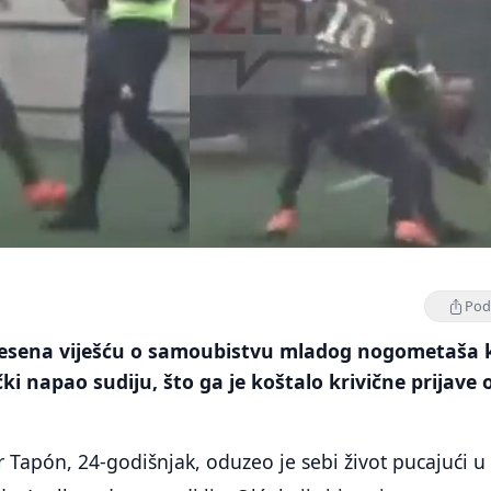
Podi
resena viješću o samoubistvu mladog nogometaša k
ki napao sudiju, što ga je koštalo krivične prijave 
 Tapón, 24-godišnjak, oduzeo je sebi život pucajući u