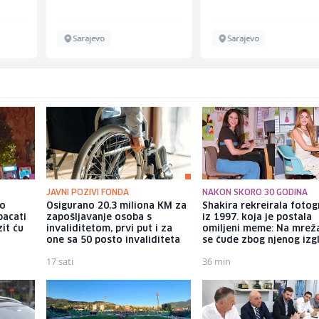
Sarajevo
Sarajevo
JAVNI POZIVI FONDA
NAKON SKORO 30 GODINA
io
Osigurano 20,3 miliona KM za
Shakira rekreirala fotog
bacati
zapošljavanje osoba s
iz 1997. koja je postala
it ću
invaliditetom, prvi put i za
omiljeni meme: Na mre
one sa 50 posto invaliditeta
se čude zbog njenog izg
17 sati
36 min