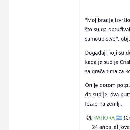
"Moj brat je izvrši
što su ga optuživa
samoubistvo", obja
Događaji koji su d
kada je sudija Cri
saigrača tima za k
On je potom potpun
do sudije, dva put
ležao na zemlji.
⚽️
#AHORA
🇦🇷 (
24 años ,el jov