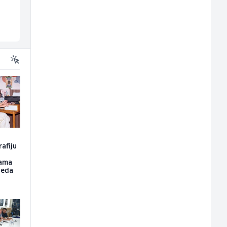
Sarajevo
Više lokacija
rafiju
žama
leda