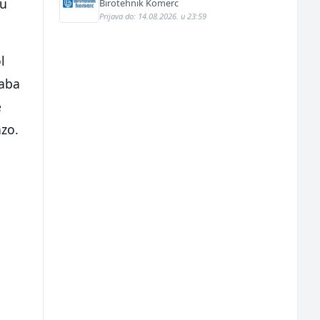
ru
Birotehnik Komerc
Prijava do: 14.08.2026. u 23:59
l
taba
e
azo.