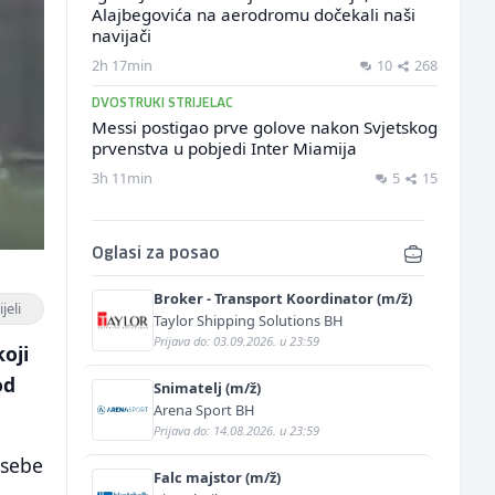
Alajbegovića na aerodromu dočekali naši
navijači
2h 17min
10
268
DVOSTRUKI STRIJELAC
Messi postigao prve golove nakon Svjetskog
prvenstva u pobjedi Inter Miamija
3h 11min
5
15
Oglasi za posao
Broker - Transport Koordinator (m/ž)
jeli
Taylor Shipping Solutions BH
Prijava do: 03.09.2026. u 23:59
oji
od
Snimatelj (m/ž)
Arena Sport BH
Prijava do: 14.08.2026. u 23:59
 sebe
Falc majstor (m/ž)