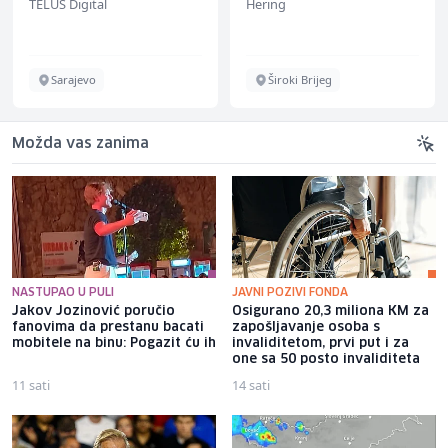
TELUS Digital
Hering
renommiertes
Schuhunternehmen
Sarajevo
Široki Brijeg
Možda vas zanima
NASTUPAO U PULI
JAVNI POZIVI FONDA
Jakov Jozinović poručio
Osigurano 20,3 miliona KM za
fanovima da prestanu bacati
zapošljavanje osoba s
mobitele na binu: Pogazit ću ih
invaliditetom, prvi put i za
one sa 50 posto invaliditeta
11 sati
14 sati