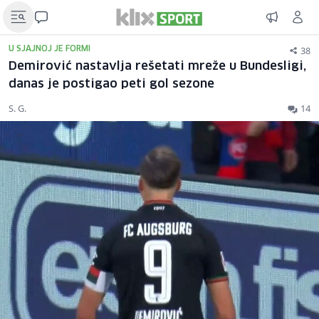
38
U SJAJNOJ JE FORMI
Demirović nastavlja rešetati mreže u Bundesligi,
danas je postigao peti gol sezone
S. G.
14