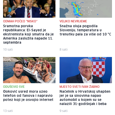
ODMAH POČEO "NISKO"
VELIKO NEVRIJEME
Sramotna poruka
Snažna oluja pogodila
republikanca: El-Sayed je
Sloveniju, temperatura u
ekstremista koji smatra da je
trenutku pala za više od 10 °C
Amerika zaslužila napade 11.
septembra
10 sati
8 sati
ODUŠEVIO SVE
MJESTO SVETI IVAN ŽABNO
Đoković usred mora uzeo
Načelnik u Hrvatskoj uhapšen
telefon od fanova i napravio
jer je sa sinovima napao
potez koji je osvojio internet
automobil u kojem su se
nalazili 31-godišnjak i beba
13 sati
9 sati