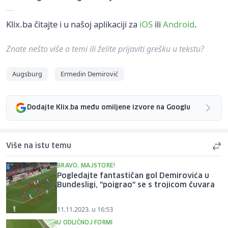
Klix.ba čitajte i u našoj aplikaciji za
iOS
ili
Android
.
Znate nešto više o temi ili želite prijaviti grešku u tekstu?
Augsburg
Ermedin Demirović
Dodajte Klix.ba među omiljene izvore na Googlu
Više na istu temu
BRAVO, MAJSTORE!
Pogledajte fantastičan gol Demirovića u
Bundesligi, "poigrao" se s trojicom čuvara
11.11.2023. u 16:53
U ODLIČNOJ FORMI