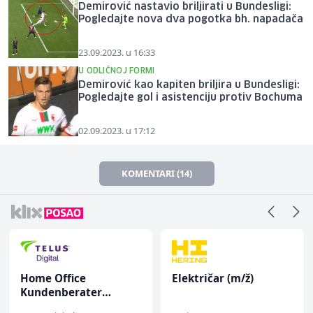
Demirović nastavio briljirati u Bundesligi:
Pogledajte nova dva pogotka bh. napadača
23.09.2023. u 16:33
U ODLIČNOJ FORMI
Demirović kao kapiten briljira u Bundesligi:
Pogledajte gol i asistenciju protiv Bochuma
02.09.2023. u 17:12
KOMENTARI (14)
Home Office
Električar (m/ž)
Kundenberater
(m/w/d) für ein