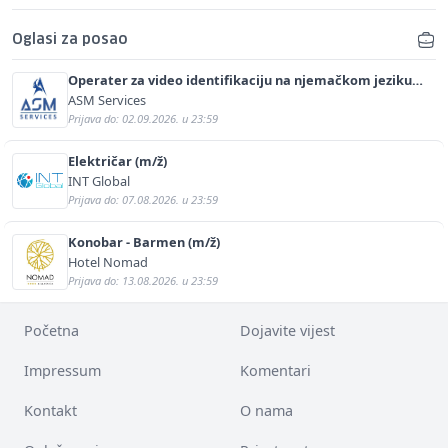
Oglasi za posao
Operater za video identifikaciju na njemačkom jeziku
(m/ž)
ASM Services
Prijava do: 02.09.2026. u 23:59
Električar (m/ž)
INT Global
Prijava do: 07.08.2026. u 23:59
Konobar - Barmen (m/ž)
Hotel Nomad
Prijava do: 13.08.2026. u 23:59
Početna
Dojavite vijest
Impressum
Komentari
Kontakt
O nama