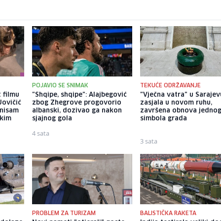
POJAVIO SE SNIMAK
TEKUĆE ODRŽAVANJE
 filmu
"Shqipe, shqipe": Alajbegović
"Vječna vatra" u Sarajev
Jovičić
zbog Zhegrove progovorio
zasjala u novom ruhu,
 nisam
albanski, dozivao ga nakon
završena obnova jedno
ekim
sjajnog gola
simbola grada
4 sata
3 sata
PROBLEM ZA TURIZAM
BALISTIČKA RAKETA