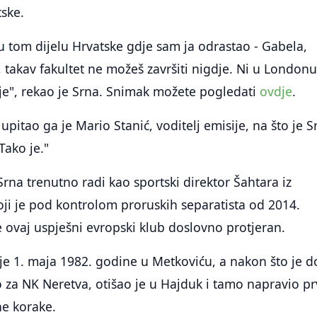
tske.
u tom dijelu Hrvatske gdje sam ja odrastao - Gabela,
, takav fakultet ne možeš završiti nigdje. Ni u Londonu
je", rekao je Srna. Snimak možete pogledati
ovdje
.
, upitao ga je Mario Stanić, voditelj emisije, na što je S
Tako je."
Srna trenutno radi kao sportski direktor Šahtara iz
ji je pod kontrolom proruskih separatista od 2014.
je ovaj uspješni evropski klub doslovno protjeran.
je 1. maja 1982. godine u Metkoviću, a nakon što je d
 za NK Neretva, otišao je u Hajduk i tamo napravio p
e korake.