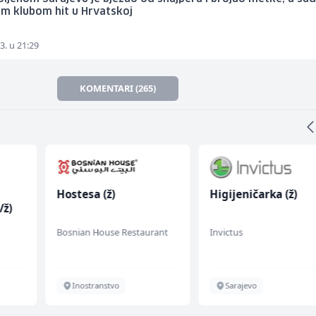
im klubom hit u Hrvatskoj
3. u 21:29
KOMENTARI (265)
Hostesa (ž)
Higijeničarka (ž)
/ž)
Bosnian House Restaurant
Invictus
Inostranstvo
Sarajevo