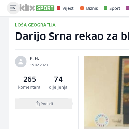
Vijesti
Biznis
Sport
LOŠA GEOGRAFIJA
Darijo Srna rekao za b
K. H.
15.02.2023.
265
74
komentara
dijeljenja
Podijeli