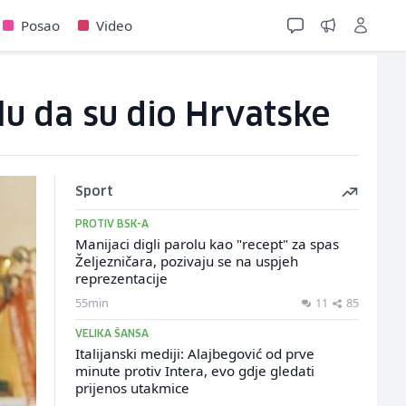
Posao
Video
lu da su dio Hrvatske
Sport
PROTIV BSK-A
Manijaci digli parolu kao "recept" za spas
Željezničara, pozivaju se na uspjeh
reprezentacije
55min
11
85
VELIKA ŠANSA
Italijanski mediji: Alajbegović od prve
minute protiv Intera, evo gdje gledati
prijenos utakmice