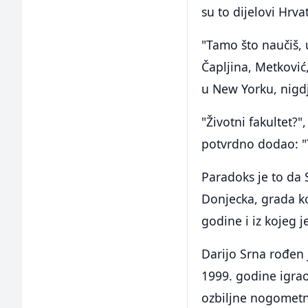
su to dijelovi Hrva
"Tamo što naučiš, 
Čapljina, Metković
u New Yorku, nigd
"Životni fakultet?"
potvrdno dodao: "
Paradoks je to da 
Donjecka, grada ko
godine i iz kojeg 
Darijo Srna rođen 
1999. godine igrao
ozbiljne nogometn