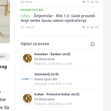
2h 5min
13
78
PRVENSTVO BIH
Uživo
/
Željezničar - BSK 1:2: Gosti proustili
dvije velike šanse nakon izjednačenja
2h 14min
33
24
Oglasi za posao
Konobar - Šanker (m/ž)
jeli
CK Ristorante
Prijava do: 23.08.2026. u 23:59
skog
Snimatelj (m/ž)
Arena Sport BH
Prijava do: 14.08.2026. u 23:59
s
Kuhar - Pomoćni kuhar (m/ž)
tve
CK Ristorante
Prijava do: 23.08.2026. u 23:59
je da