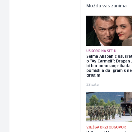
Možda vas zanima
USKORO NA SFF-U
Selma Alispahić ususret
o "Ay Carmeli": Dragan 
bi bio ponosan; nikada
pomislila da igram s n
drugim
23 sata
VJEŽBA BRZI ODGOVOR