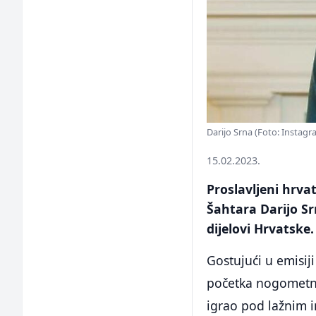
Darijo Srna (Foto: Instagr
15.02.2023.
Proslavljeni hrva
Šahtara Darijo Sr
dijelovi Hrvatske.
Gostujući u emisij
početka nogometne 
igrao pod lažnim 