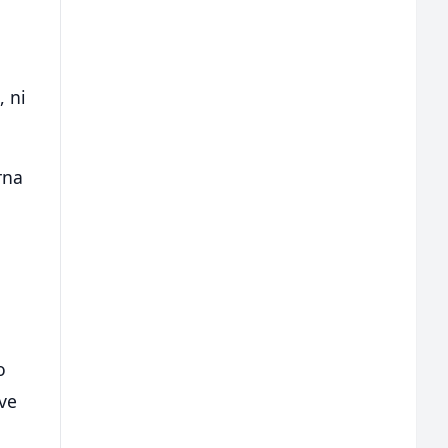
, ni
rna
o
rve