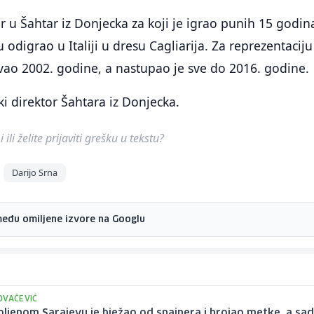
er u Šahtar iz Donjecka za koji je igrao punih 15 godin
 odigrao u Italiji u dresu Cagliarija. Za reprezentaciju
vao 2002. godine, a nastupao je sve do 2016. godine.
ki direktor Šahtara iz Donjecka.
ili želite prijaviti grešku u tekstu?
Darijo Srna
među omiljene izvore na Googlu
OVAČEVIĆ
ljenom Sarajevu je bježao od snajpera i brojao metke, a sad