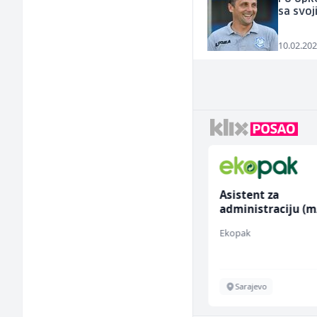
sa svoj
10.02.202
Tehnički rukovodilac
Asistent za
(m/ž)
administraciju (m
Mountain
Ekopak
Sarajevo
Sarajevo