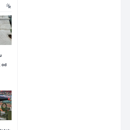
u
g od