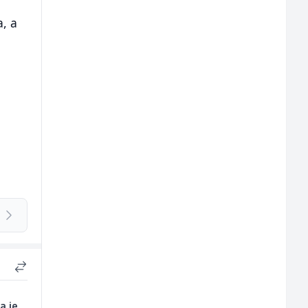
a, a
a je