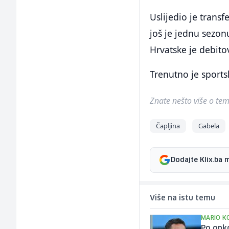
Uslijedio je transf
još je jednu sezonu
Hrvatske je debito
Trenutno je sports
Znate nešto više o temi 
Čapljina
Gabela
Dodajte Klix.ba 
Više na istu temu
MARIO K
Po opko