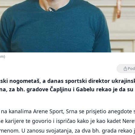
am)
Podi
tski nogometaš, a danas sportski direktor ukrajin
na, za bh. gradove Čapljinu i Gabelu rekao je da su
i na kanalima Arene Sport, Srna se prisjetio anegdote 
karijere te govorio i ispričao kako je kao kadet Nere
imenom. U zanosu svojatanja, za dva bh. grada rekao 