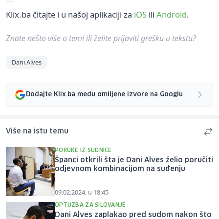
Klix.ba čitajte i u našoj aplikaciji za
iOS
ili
Android
.
Znate nešto više o temi ili želite prijaviti grešku u tekstu?
Dani Alves
Dodajte Klix.ba među omiljene izvore na Googlu
Više na istu temu
PORUKE IZ SUDNICE
Španci otkrili šta je Dani Alves želio poručiti
odjevnom kombinacijom na suđenju
09.02.2024. u 18:45
OPTUŽBA ZA SILOVANJE
Dani Alves zaplakao pred sudom nakon što