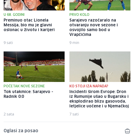
U 68. GODINI
PRVO KOLO
Preminuo otac Lionela
Sarajevo razočaralo na
Messija, bio mu je glavni
otvaranju nove sezone i
oslonac u životu i karijeri
osvojilo samo bod u
Vrapčićima
9 sati
9 min
POČETAK NOVE SEZONE
KO STOJI IZA NAPADA?
Tok utakmice: Sarajevo -
Incidenti širom Evrope: Dron
Radnik 0:0
iz Rumunije ušao u Bugarsku i
eksplodirao blizu gasovoda,
letjelice uočene i u Njemačkoj
2 sata
7 sati
Oglasi za posao