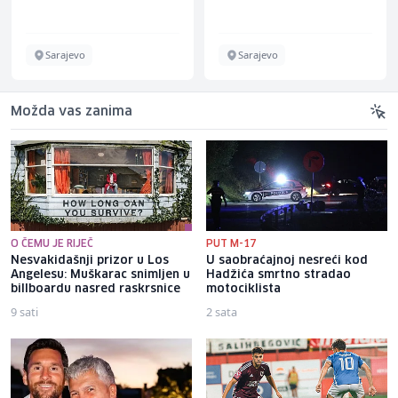
Sarajevo
Sarajevo
Možda vas zanima
O ČEMU JE RIJEČ
PUT M-17
Nesvakidašnji prizor u Los
U saobraćajnoj nesreći kod
Angelesu: Muškarac snimljen u
Hadžića smrtno stradao
billboardu nasred raskrsnice
motociklista
9 sati
2 sata