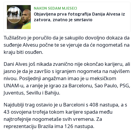
NAKON SEDAM MJESECI
Objavljena prva fotografija Danija Alvesa iz
zatvora, znatno je smršavio
Tužilaštvo je poručilo da je sakupilo dovoljno dokaza da
suđenje Alvesu počne te se vjeruje da će nogometaš na
kraju biti osuđen.
Dani Alves još nikada zvanično nije okončao karijeru, ali
jasno je da je završio s igranjem nogometa na najvišem
nivou. Posljednji angažman imao je u meksičkom
UNAM-u, a ranije je igrao za Barcelonu, Sao Paulo, PSG,
Juventus, Sevillu i Bahiju.
Najdublji trag ostavio je u Barceloni s 408 nastupa, a s
43 osvojena trofeja tokom karijere spada među
najtrofejnije nogometaše svih vremena. Za
reprezentaciju Brazila ima 126 nastupa.