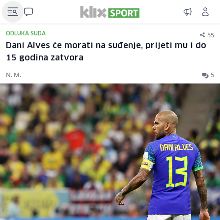
55
ODLUKA SUDA
Dani Alves će morati na suđenje, prijeti mu i do
15 godina zatvora
N. M.
5