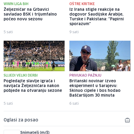
WWIN LIGA BIH
OŠTRE KRITIKE
Željezničar na Grbavici
Iz Irana stigle reakcije na
savladao BSK i trijumfalno
dogovor Saudijske Arabije,
počeo novu sezonu
Turske i Pakistana: "Papirni
sporazum"
5 sati
9 sati
SLIJEDI VELIKI DERBI
PRIVUKAO PAŽNJU
Pogledajte slavlje igrača i
Britanski novinar izveo
navijača Željezničara nakon
eksperiment u Sarajevu:
pobjede na otvaranju sezone
Skinuo cipele i bos hodao
Baščaršijom 30 minuta
5 sati
6 sati
Oglasi za posao
Snimatelj (m/ž)