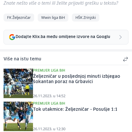
Znate nešto više o temi ili želite prijaviti grešku u tekstu?
FK Željezničar
Wwin liga BiH
HŠK Zrinjski
Dodajte Klix.ba među omiljene izvore na Googlu
Više na istu temu
PREMIJER LIGA BIH
Željezničar u posljednjoj minuti izbjegao
šokantan poraz na Grbavici
26.11.2023. u 14:52
PREMIJER LIGA BIH
Tok utakmice: Željezničar - Posušje 1:1
26.11.2023. u 12:30