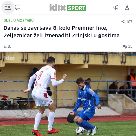
107
DUEL U MOSTARU
Danas se završava 8. kolo Premijer lige,
Željezničar želi iznenaditi Zrinjski u gostima
E. B.
35