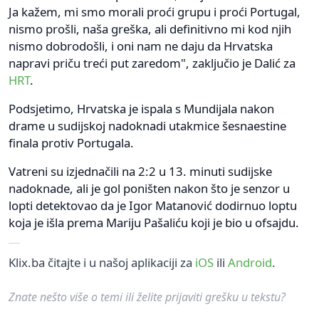
Ja kažem, mi smo morali proći grupu i proći Portugal,
nismo prošli, naša greška, ali definitivno mi kod njih
nismo dobrodošli, i oni nam ne daju da Hrvatska
napravi priču treći put zaredom", zaključio je Dalić za
HRT
.
Podsjetimo, Hrvatska je ispala s Mundijala nakon
drame u sudijskoj nadoknadi utakmice šesnaestine
finala protiv Portugala.
Vatreni su izjednačili na 2:2 u 13. minuti sudijske
nadoknade, ali je gol poništen nakon što je senzor u
lopti detektovao da je Igor Matanović dodirnuo loptu
koja je išla prema Mariju Pašaliću koji je bio u ofsajdu.
Klix.ba čitajte i u našoj aplikaciji za
iOS
ili
Android
.
Znate nešto više o temi ili želite prijaviti grešku u tekstu?