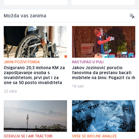
Možda vas zanima
JAVNI POZIVI FONDA
NASTUPAO U PULI
Osigurano 20,3 miliona KM za
Jakov Jozinović poručio
zapošljavanje osoba s
fanovima da prestanu bacati
invaliditetom, prvi put i za
mobitele na binu: Pogazit ću ih
one sa 50 posto invaliditeta
18 sati
22 sata
OČEKUJU SE I AIR TRACTORI
VRŠE SE BROJNE ANALIZE