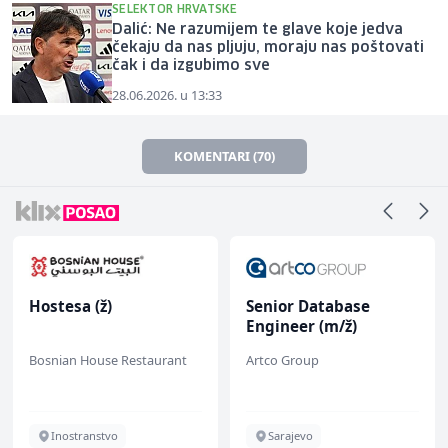
SELEKTOR HRVATSKE
Dalić: Ne razumijem te glave koje jedva
čekaju da nas pljuju, moraju nas poštovati
čak i da izgubimo sve
28.06.2026. u 13:33
KOMENTARI (70)
Hostesa (ž)
Senior Database
Engineer (m/ž)
Bosnian House Restaurant
Artco Group
Inostranstvo
Sarajevo