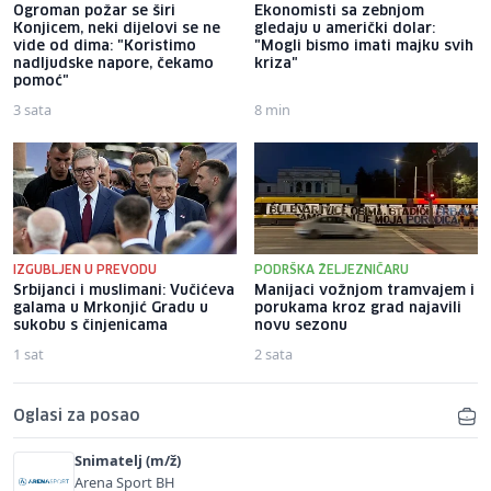
Ogroman požar se širi
Ekonomisti sa zebnjom
Konjicem, neki dijelovi se ne
gledaju u američki dolar:
vide od dima: "Koristimo
"Mogli bismo imati majku svih
nadljudske napore, čekamo
kriza"
pomoć"
3 sata
8 min
IZGUBLJEN U PREVODU
PODRŠKA ŽELJEZNIČARU
Srbijanci i muslimani: Vučićeva
Manijaci vožnjom tramvajem i
galama u Mrkonjić Gradu u
porukama kroz grad najavili
sukobu s činjenicama
novu sezonu
1 sat
2 sata
Oglasi za posao
Snimatelj (m/ž)
Arena Sport BH