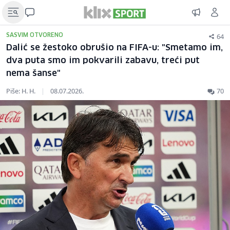
64
SASVIM OTVORENO
Dalić se žestoko obrušio na FIFA-u: "Smetamo im,
dva puta smo im pokvarili zabavu, treći put
nema šanse"
Piše: H. H.
|
08.07.2026.
70