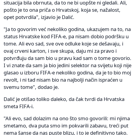
situacija bila obrnuta, da to ne bi uopšte ni gledali. Ali,
pošto je to ona priča o Hrvatskoj, koja se, nažalost,
opet potvrdila", izjavio je Dalić.
"Ja to govorim već nekoliko godina, ukazujem na to, na
status Hrvatske kod FIFA-e, pa nisam dobio podršku u
tome. Ali evo sad, sve ove odluke koje se dešavaju, i
ovaj crveni karton, i sve skupa, daju mi za pravo i
potvrđuju da sam bio u pravu kad sam o tome govorio.
I vi znate da sam ja bio jedini selektor na svijetu koji nije
glasao u izboru FIFA-e nekoliko godina, da je to bio moj
revolt, i ni tad nisam bio na najbolji način ispraćen u
svemu tome", dodao je.
Dalić je otišao toliko daleko, da čak tvrdi da Hrvatska
smeta FIFA-i.
"Ali evo, sad dolazim na ono što smo govorili: mi njima
smetamo, dva puta smo im pokvarili zabavu, treći put
nema šanse da nas puste blizu, i to je definitivno tako.