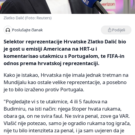
Zlatko Dalić (Foto: Reuters)
Podijeli
Poslušajte članak
Selektor reprezentacije Hrvatske Zlatko Dalić bio
je gost u emisiji Americana na HRT-u i
komentarisao utakmicu s Portugalom, te FIFA-in
odnos prema hrvatskoj reprezentaciji.
Kako je istakao, Hrvatska nije imala jednak tretman na
Mundijalu kao ostale velike reprezentacije, a posebno
je to bilo izraženo protiv Portugala.
"Pogledajte vi s te utakmice, 4 ili 5 faulova na
Budimiru, na isti način: njega štoper hvata rukama,
obara ga, on ne svira faul. Ne svira penal, zove ga VAR.
Vlašić nije potezao, samo je ogradio rukama tog igrača,
nije tu bilo intenziteta za penal, i ja sam uvjeren da je