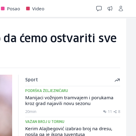
Posao
Video
 da ćemo ostvariti sve
Sport
PODRŠKA ŽELJEZNIČARU
Manijaci vožnjom tramvajem i porukama
kroz grad najavili novu sezonu
20min
11
8
VAŽAN BROJ U TORINU
Kerim Alajbegović izabrao broj na dresu,
nosila ga je ikona Juventusa