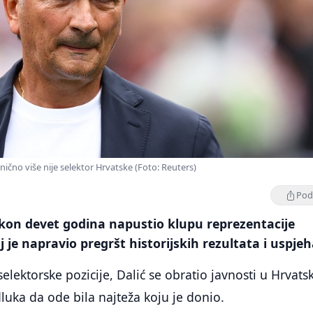
anično više nije selektor Hrvatske (Foto: Reuters)
Podi
akon devet godina napustio klupu reprezentacije
 je napravio pregršt historijskih rezultata i uspjeh
lektorske pozicije, Dalić se obratio javnosti u Hrvatsk
dluka da ode bila najteža koju je donio.