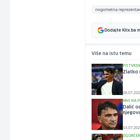
nogometna reprezentaci
Dodajte Klix.ba 
Više na istu temu
POTVRDI
Zlatko 
08.07.202
HNS NA P
Dalić o
njegovo
03.07.202
OGORČEN