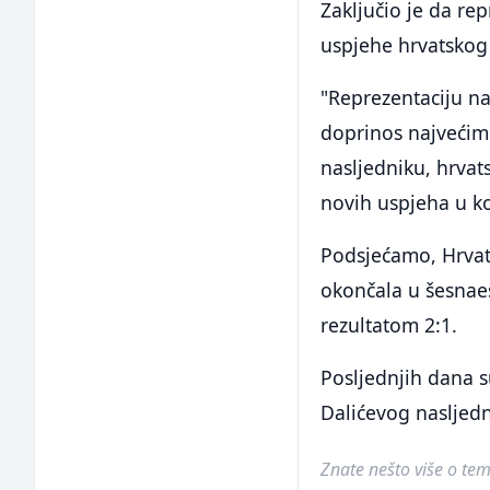
Zaključio je da re
uspjehe hrvatskog
"Reprezentaciju n
doprinos najvećim
nasljedniku, hrvat
novih uspjeha u k
Podsjećamo, Hrvat
okončala u šesnaes
rezultatom 2:1.
Posljednjih dana su
Dalićevog nasljedn
Znate nešto više o temi 