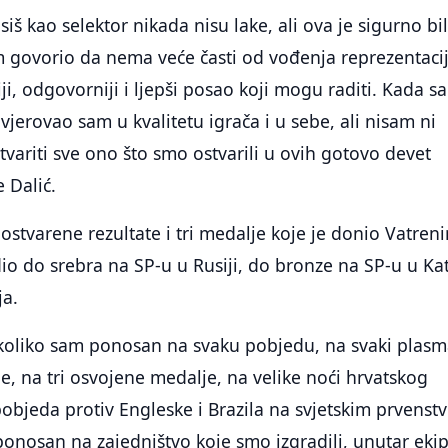
iš kao selektor nikada nisu lake, ali ova je sigurno bi
m govorio da nema veće časti od vođenja reprezentacij
ji, odgovorniji i ljepši posao koji mogu raditi. Kada s
vjerovao sam u kvalitetu igrača i u sebe, ali nisam ni
variti sve ono što smo ostvarili u ovih gotovo devet
 Dalić.
ostvarene rezultate i tri medalje koje je donio Vatren
dio do srebra na SP-u u Rusiji, do bronze na SP-u u Ka
ja.
koliko sam ponosan na svaku pobjedu, na svaki plas
je, na tri osvojene medalje, na velike noći hrvatskog
bjeda protiv Engleske i Brazila na svjetskim prvenst
ponosan na zajedništvo koje smo izgradili, unutar ekip