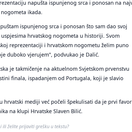
prezentaciju napušta ispunjenog srca i ponosan na naj
 nogometa ikada.
apuštam ispunjenog srca i ponosan što sam dao svoj
 uspjesima hrvatskog nogometa u historiji. Svom
skoj reprezentaciji i hrvatskom nogometu želim puno
oje duboko vjerujem", podvukao je Dalić.
ska je takmičenje na aktuelnom Svjetskom prvenstvu
tini finala, ispadanjem od Portugala, koji je slavio
 hrvatski mediji već počeli špekulisati da je prvi favor
ika na klupi Hrvatske Slaven Bilić.
ili želite prijaviti grešku u tekstu?