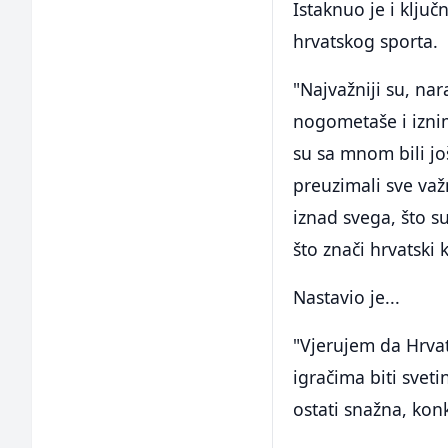
Istaknuo je i ključ
hrvatskog sporta.
"Najvažniji su, nar
nogometaše i izni
su sa mnom bili još
preuzimali sve važ
iznad svega, što s
što znači hrvatski 
Nastavio je...
"Vjerujem da Hrvat
igračima biti sveti
ostati snažna, kon