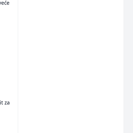
veće
it za