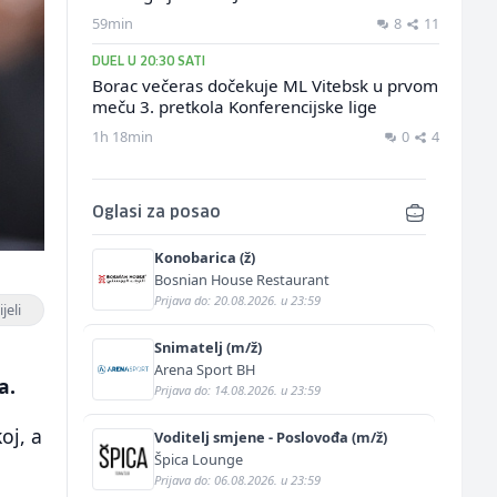
59min
8
11
DUEL U 20:30 SATI
Borac večeras dočekuje ML Vitebsk u prvom
meču 3. pretkola Konferencijske lige
1h 18min
0
4
Oglasi za posao
Konobarica (ž)
Bosnian House Restaurant
Prijava do: 20.08.2026. u 23:59
jeli
Snimatelj (m/ž)
Arena Sport BH
a.
Prijava do: 14.08.2026. u 23:59
oj, a
Voditelj smjene - Poslovođa (m/ž)
Špica Lounge
Prijava do: 06.08.2026. u 23:59