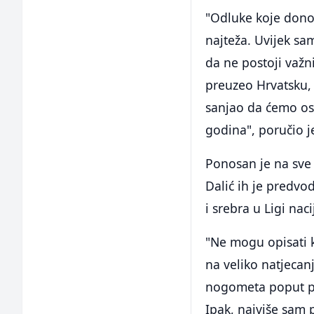
"Odluke koje donos
najteža. Uvijek sa
da ne postoji važni
preuzeo Hrvatsku, 
sanjao da ćemo ost
godina", poručio je
Ponosan je na sve 
Dalić ih je predvo
i srebra u Ligi naci
"Ne mogu opisati 
na veliko natjecan
nogometa poput po
Ipak, najviše sam 