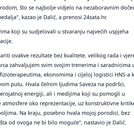
narodom, što se najbolje vidjelo na nezaboravnim doč
dalja", kazao je Dalić, a prenosi 24sata.hr.
vima koji su sudjelovali u stvaranju najvećih uspjeha
acije.
iti ovakve rezultate bez kvalitete, velikog rada i vjer
srca zahvaljujem svim svojim trenerima i saradnicima 
 fizioterapeutima, ekonomima i cijeloj logistici HNS-a 
ovom putu. Hvala čelnim ljudima Saveza na podršci,
erojatnoj energiji, ali i medijima koji su pomogli u
e atmosfere oko reprezentacije, uz konstruktivne kritik
 boljima. Na kraju, posebno hvala mojoj porodici, bez
šta od ovoga ne bi bilo moguće", nastavio je Dalić.