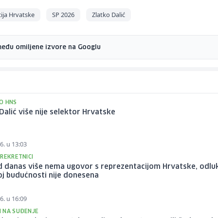
ja Hrvatske
SP 2026
Zlatko Dalić
među omiljene izvore na Googlu
O HNS
Dalić više nije selektor Hrvatske
6. u 13:03
REKRETNICI
d danas više nema ugovor s reprezentacijom Hrvatske, odlu
j budućnosti nije donesena
6. u 16:09
 NA SUĐENJE