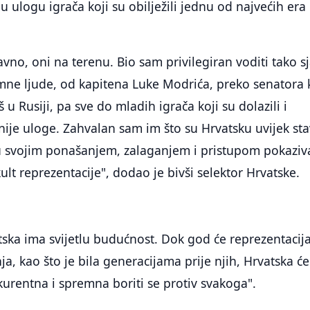
nu ulogu igrača koji su obilježili jednu od najvećih era
avno, oni na terenu. Bio sam privilegiran voditi tako s
mne ljude, od kapitena Luke Modrića, preko senatora 
 u Rusiji, pa sve do mladih igrača koji su dolazili i
nije uloge. Zahvalan sam im što su Hrvatsku uvijek stav
u svojim ponašanjem, zalaganjem i pristupom pokaziva
kult reprezentacije", dodao je bivši selektor Hrvatske.
ska ima svijetlu budućnost. Dok god će reprezentacij
nja, kao što je bila generacijama prije njih, Hrvatska će
kurentna i spremna boriti se protiv svakoga".