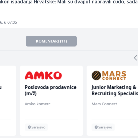
akon ispadanja Hrvatske: Mali su dvaput napravili čudo, sada
6. u 07:05
KOMENTARI (11)
u
Poslovođa prodavnice
Junior Marketing &
(m/ž)
Recruiting Speciali
 (m/
(m/ž)
Amko komerc
Mars Connect
Sarajevo
Sarajevo