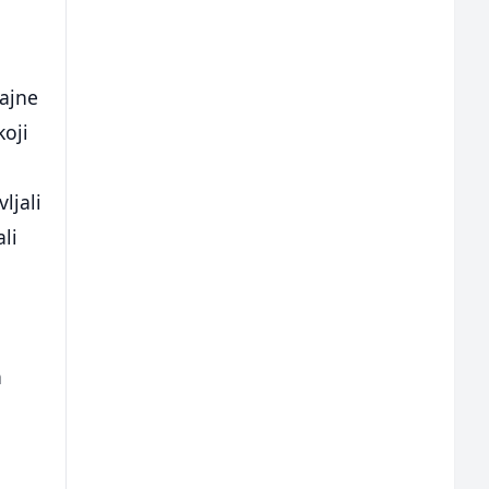
jajne
koji
ljali
li
a