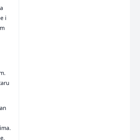
la
e i
am
im.
taru
man
vima.
e,