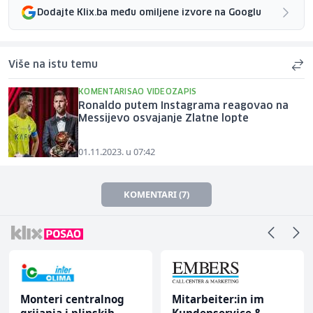
Dodajte Klix.ba među omiljene izvore na Googlu
Više na istu temu
KOMENTARISAO VIDEOZAPIS
Ronaldo putem Instagrama reagovao na
Messijevo osvajanje Zlatne lopte
01.11.2023. u 07:42
KOMENTARI (7)
Monteri centralnog
Mitarbeiter:in im