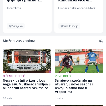
grijanja i plinskih
Kundenservice &
instalacija (m)
Support (m/w/d)
Interclima
Embers Call Center & Marketing
Sarajevo
Više lokacija
Možda vas zanima
O ČEMU JE RIJEČ
PRVO KOLO
Nesvakidašnji prizor u Los
Sarajevo razočaralo na
Angelesu: Muškarac snimljen u
otvaranju nove sezone i
billboardu nasred raskrsnice
osvojilo samo bod u
Vrapčićima
14 sati
4 sata