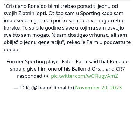
"Cristiano Ronaldo bi mi trebao ponuditi jednu od
svojih Zlatnih lopti. Otišao sam u Sporting kada sam
imao sedam godina i počeo sam tu prve nogometne
korake. To su bile godine slave u kojima sam osvojio
sve što sam mogao. Nisam dostigao vrhunac, ali sam
obilježio jednu generaciju", rekao je Paim u podcastu te
dodao:
Former Sporting player Fabio Paim said that Ronaldo
should give him one of his Ballon d'Ors... and CR7
responded 👀
pic.twitter.com/wCFlugyAmZ
— TCR. (@TeamCRonaldo)
November 20, 2023