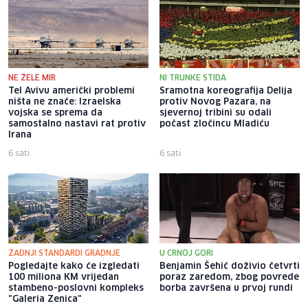
NE ŽELE MIR
NI TRUNKE STIDA
Tel Avivu američki problemi
Sramotna koreografija Delija
ništa ne znače: Izraelska
protiv Novog Pazara, na
vojska se sprema da
sjevernoj tribini su odali
samostalno nastavi rat protiv
počast zločincu Mladiću
Irana
6 sati
6 sati
ZADNJI STANDARDI GRADNJE
U CRNOJ GORI
Pogledajte kako će izgledati
Benjamin Šehić doživio četvrti
100 miliona KM vrijedan
poraz zaredom, zbog povrede
stambeno-poslovni kompleks
borba završena u prvoj rundi
"Galeria Zenica"