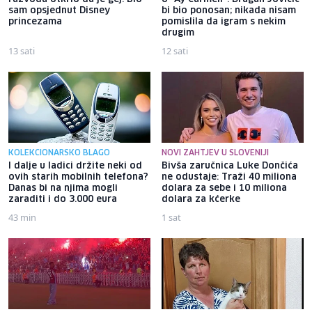
sam opsjednut Disney
bi bio ponosan; nikada nisam
princezama
pomislila da igram s nekim
drugim
13 sati
12 sati
KOLEKCIONARSKO BLAGO
NOVI ZAHTJEV U SLOVENIJI
I dalje u ladici držite neki od
Bivša zaručnica Luke Dončića
ovih starih mobilnih telefona?
ne odustaje: Traži 40 miliona
Danas bi na njima mogli
dolara za sebe i 10 miliona
zaraditi i do 3.000 eura
dolara za kćerke
43 min
1 sat