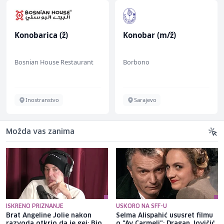
Konobarica (ž)
Konobar (m/ž)
Bosnian House Restaurant
Borbono
Inostranstvo
Sarajevo
Možda vas zanima
ISKRENO PRIZNANJE
USKORO NA SFF-U
Brat Angeline Jolie nakon
Selma Alispahić ususret filmu
razvoda otkrio da je gej: Bio
o "Ay Carmeli": Dragan Jovičić