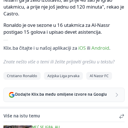
utakmicu, a prije nje još jednu od 120 minuta", rekao je
Castro.
Ronaldo je ove sezone u 16 utakmica za Al-Nassr
postigao 15 golova i upisao devet asistencija.
Klix.ba čitajte i u našoj aplikaciji za
iOS
ili
Android
.
Znate nešto više o temi ili želite prijaviti grešku u tekstu?
Cristiano Ronaldo
Azijska Liga prvaka
Al Nassr FC
Dodajte Klix.ba među omiljene izvore na Googlu
Više na istu temu
MEČ SE IGRA, ALI...