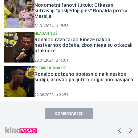
Nogometni fanovi tuguju: Otkazan
sutrašnji "posljednji ples" Ronalda protiv
Messija
31.01.2024. u 15:58
HLADAN TUŠ
Ronaldo razočarao Kineze nakon
nestvarnog dočeka, zbog njega su otkazali
utakmice
23.01.2024. u 15:01
"STARI" RONALDO
Ronaldo potpuno pobjesnio na kineskog
sudiju, psovao pa ljutito odgurnuo navijača
22.08.2023. u 21:51
KOMENTARI (3)