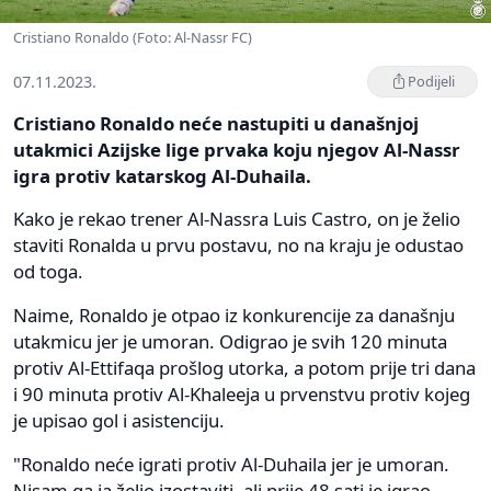
Cristiano Ronaldo (Foto: Al-Nassr FC)
07.11.2023.
Podijeli
Cristiano Ronaldo neće nastupiti u današnjoj
utakmici Azijske lige prvaka koju njegov Al-Nassr
igra protiv katarskog Al-Duhaila.
Kako je rekao trener Al-Nassra Luis Castro, on je želio
staviti Ronalda u prvu postavu, no na kraju je odustao
od toga.
Naime, Ronaldo je otpao iz konkurencije za današnju
utakmicu jer je umoran. Odigrao je svih 120 minuta
protiv Al-Ettifaqa prošlog utorka, a potom prije tri dana
i 90 minuta protiv Al-Khaleeja u prvenstvu protiv kojeg
je upisao gol i asistenciju.
"Ronaldo neće igrati protiv Al-Duhaila jer je umoran.
Nisam ga ja želio izostaviti, ali prije 48 sati je igrao