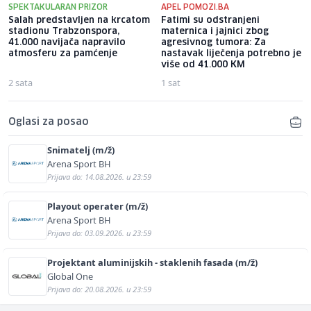
SPEKTAKULARAN PRIZOR
APEL POMOZI.BA
Salah predstavljen na krcatom
Fatimi su odstranjeni
stadionu Trabzonspora,
maternica i jajnici zbog
41.000 navijača napravilo
agresivnog tumora: Za
atmosferu za pamćenje
nastavak liječenja potrebno je
više od 41.000 KM
2 sata
1 sat
Oglasi za posao
Snimatelj (m/ž)
Arena Sport BH
Prijava do: 14.08.2026. u 23:59
Playout operater (m/ž)
Arena Sport BH
Prijava do: 03.09.2026. u 23:59
Projektant aluminijskih - staklenih fasada (m/ž)
Global One
Prijava do: 20.08.2026. u 23:59