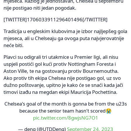
mjeseca. Razlog je jednostavan, Chelsea u septembru
nije postigao niti jedan pogodak.
[TWITTER]1706033911296401496[/TWITTER]
Tradicija u engleskim klubovima je izbor najljepšeg gola
mjeseca, ali u Chelseaju ga ovoga puta najvjerovatnije
neće biti.
Plavci su odigrali tri utakmice u Premier ligi, ali nisu
uspjeli postići gol kući protiv Nottingham Foresta i
Aston Ville, te na gostovanju protiv Bournemoutha.
Ako protiv tih ekipa Chelsea nije postigao gol, uz svo
dužno poštovanje, upitno je kako će se snaći kada jači
timovi izađu na megdan ekipi Mauricija Pochettina.
Chelsea's goal of the month is gonna be from the u23s
because the senior team hasn't scored😭
pic.twitter.com/8gwjsNG7O1
— deng (@UTDDeng)
September 24, 2023