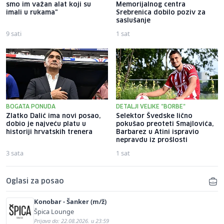
smo im važan alat koji su
Memorijalnog centra
imali u rukama"
Srebrenica dobilo poziv za
saslušanje
9 sati
1 sat
BOGATA PONUDA
DETALJI VELIKE "BORBE"
Zlatko Dalić ima novi posao,
Selektor Švedske lično
dobio je najveću platu u
pokušao preoteti Smajlovića,
historiji hrvatskih trenera
Barbarez u Atini ispravio
nepravdu iz prošlosti
3 sata
1 sat
Oglasi za posao
Konobar - Šanker (m/ž)
Špica Lounge
Prijava do: 22.08.2026. u 23:59