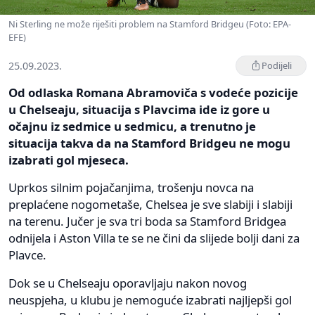
Ni Sterling ne može riješiti problem na Stamford Bridgeu (Foto: EPA-
EFE)
25.09.2023.
Podijeli
Od odlaska Romana Abramoviča s vodeće pozicije
u Chelseaju, situacija s Plavcima ide iz gore u
očajnu iz sedmice u sedmicu, a trenutno je
situacija takva da na Stamford Bridgeu ne mogu
izabrati gol mjeseca.
Uprkos silnim pojačanjima, trošenju novca na
preplaćene nogometaše, Chelsea je sve slabiji i slabiji
na terenu. Jučer je sva tri boda sa Stamford Bridgea
odnijela i Aston Villa te se ne čini da slijede bolji dani za
Plavce.
Dok se u Chelseaju oporavljaju nakon novog
neuspjeha, u klubu je nemoguće izabrati najljepši gol