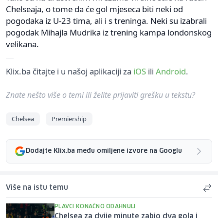
Chelseaja, o tome da će gol mjeseca biti neki od
pogodaka iz U-23 tima, ali i s treninga. Neki su izabrali
pogodak Mihajla Mudrika iz trening kampa londonskog
velikana.
Klix.ba čitajte i u našoj aplikaciji za
iOS
ili
Android
.
Znate nešto više o temi ili želite prijaviti grešku u tekstu?
Chelsea
Premiership
Dodajte Klix.ba među omiljene izvore na Googlu
Više na istu temu
PLAVCI KONAČNO ODAHNULI
Chelsea za dvije minute zabio dva gola i