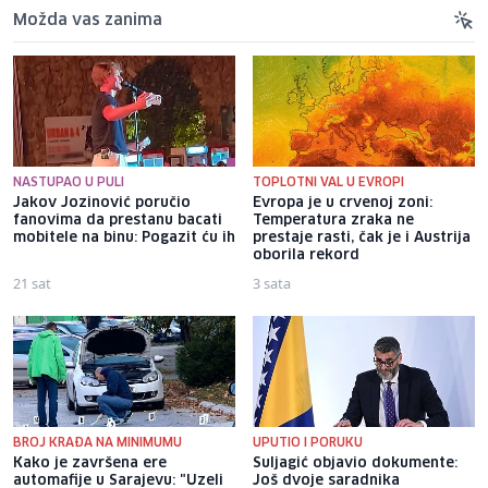
Možda vas zanima
NASTUPAO U PULI
TOPLOTNI VAL U EVROPI
Jakov Jozinović poručio
Evropa je u crvenoj zoni:
fanovima da prestanu bacati
Temperatura zraka ne
mobitele na binu: Pogazit ću ih
prestaje rasti, čak je i Austrija
oborila rekord
21 sat
3 sata
BROJ KRAĐA NA MINIMUMU
UPUTIO I PORUKU
Kako je završena ere
Suljagić objavio dokumente:
automafije u Sarajevu: "Uzeli
Još dvoje saradnika