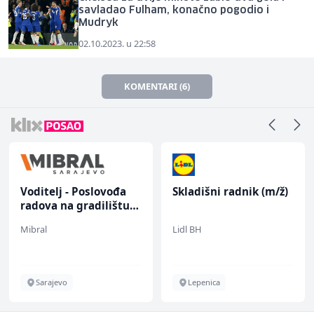
savladao Fulham, konačno pogodio i
Mudryk
02.10.2023. u 22:58
KOMENTARI (6)
Voditelj - Poslovođa
Skladišni radnik (m/ž)
radova na gradilištu
(m/ž)
Mibral
Lidl BH
Sarajevo
Lepenica