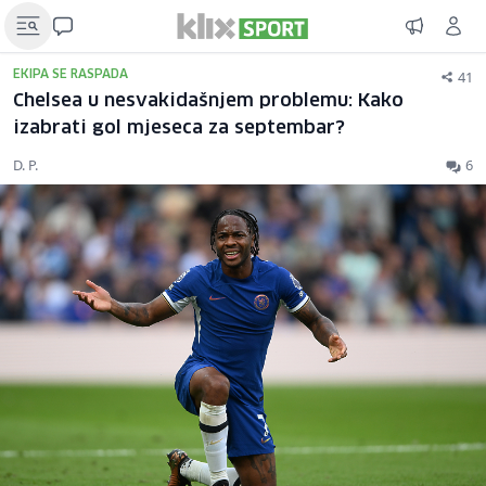
41
EKIPA SE RASPADA
Chelsea u nesvakidašnjem problemu: Kako
izabrati gol mjeseca za septembar?
D. P.
6