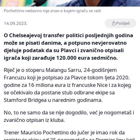
Pochettino nedavno nije znao o kojem igraču se radi
14.09.2023.
Podijeli
O Chelseajevoj transfer politici posljednjih godina
može se pisati danima, a potpuno nevjerovatno
djeluje podatak da su Plavci i zvanično otpisali
igrača koji zarađuje 120.000 eura sedmično.
Riječ je o stoperu Malangu Sarru, 24-godišnjem
Francuzu koji je potpisao za Plavce tokom ljeta 2020.
godine za 16 miliona eura iz francuske Nice i za kojeg
se očekivalo da postane stub odbrane ekipe sa
Stamford Bridgea u narednim godinama.
No, to ne samo da se nije dogodilo, već je nogometaš i
zvanično otpisan iz kluba.
Trener Mauricio Pochettino do jučer je imao rok da
registruje ekipu od 25 nogometaša za Premier ligu koji