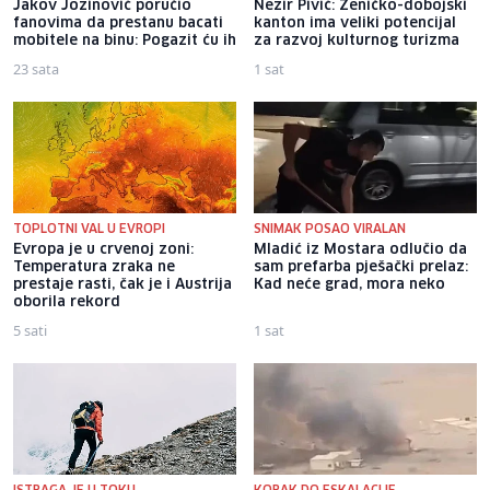
Jakov Jozinović poručio
Nezir Pivić: Zeničko-dobojski
fanovima da prestanu bacati
kanton ima veliki potencijal
mobitele na binu: Pogazit ću ih
za razvoj kulturnog turizma
23 sata
1 sat
TOPLOTNI VAL U EVROPI
SNIMAK POSAO VIRALAN
Evropa je u crvenoj zoni:
Mladić iz Mostara odlučio da
Temperatura zraka ne
sam prefarba pješački prelaz:
prestaje rasti, čak je i Austrija
Kad neće grad, mora neko
oborila rekord
5 sati
1 sat