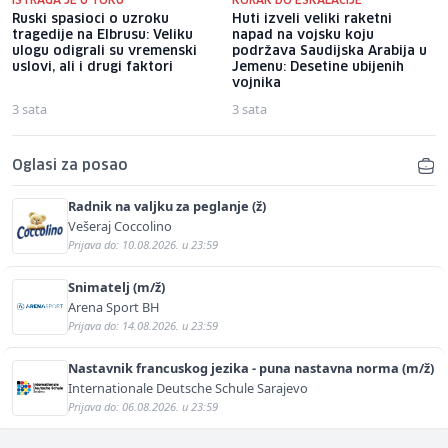
ISTRAGA JE U TOKU
KORAK DO ESKALACIJE
Ruski spasioci o uzroku
Huti izveli veliki raketni
tragedije na Elbrusu: Veliku
napad na vojsku koju
ulogu odigrali su vremenski
podržava Saudijska Arabija u
uslovi, ali i drugi faktori
Jemenu: Desetine ubijenih
vojnika
3 sata
3 sata
Oglasi za posao
Radnik na valjku za peglanje (ž)
Vešeraj Coccolino
Prijava do: 10.08.2026. u 23:59
Snimatelj (m/ž)
Arena Sport BH
Prijava do: 14.08.2026. u 23:59
Nastavnik francuskog jezika - puna nastavna norma (m/ž)
Internationale Deutsche Schule Sarajevo
Prijava do: 06.08.2026. u 23:59