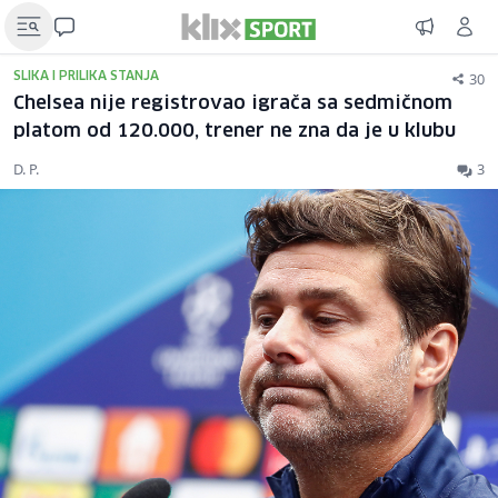
30
SLIKA I PRILIKA STANJA
Chelsea nije registrovao igrača sa sedmičnom
platom od 120.000, trener ne zna da je u klubu
D. P.
3