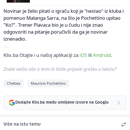
Novinar je želio pitati o igraču koji je "nestao" iz kluba i
pomenuo Malanga Sarra, na što je Pochettino upitao
"Ko?". Trener Plavaca bio je u čudu i nije znao
odgovoriti na pitanje poručivši da ga je novinar
iznenadio.
Klix.ba čitajte i u našoj aplikaciji za
iOS
ili
Android
.
Znate nešto više o temi ili želite prijaviti grešku u tekstu?
Chelsea
Mauricio Pochettino
Dodajte Klix.ba među omiljene izvore na Googlu
Više na istu temu