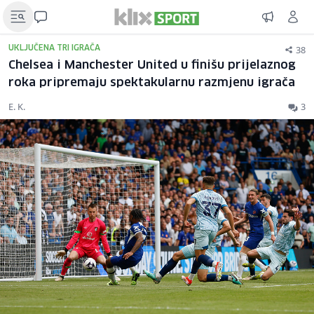
38
UKLJUČENA TRI IGRAČA
Chelsea i Manchester United u finišu prijelaznog
roka pripremaju spektakularnu razmjenu igrača
E. K.
3