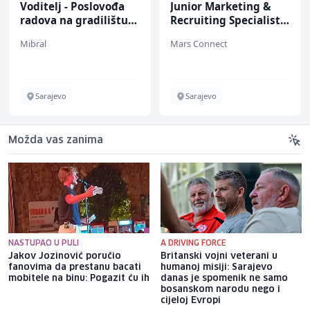
Voditelj - Poslovođa
Junior Marketing &
radova na gradilištu
Recruiting Specialist
(m/ž)
(m/ž)
Mibral
Mars Connect
Sarajevo
Sarajevo
Možda vas zanima
NASTUPAO U PULI
A DRIVING FORCE
Jakov Jozinović poručio
Britanski vojni veterani u
fanovima da prestanu bacati
humanoj misiji: Sarajevo
mobitele na binu: Pogazit ću ih
danas je spomenik ne samo
bosanskom narodu nego i
cijeloj Evropi