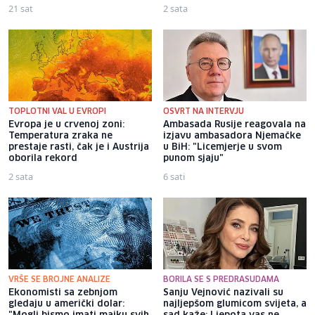
21 sat
2 sata
TOPLOTNI VAL U EVROPI
OSVRT NA INTERVJU
Evropa je u crvenoj zoni:
Ambasada Rusije reagovala na
Temperatura zraka ne
izjavu ambasadora Njemačke
prestaje rasti, čak je i Austrija
u BiH: "Licemjerje u svom
oborila rekord
punom sjaju"
2 sata
6 sati
VRŠE SE BROJNE ANALIZE
BORILA SE S PREDRASUDAMA
Ekonomisti sa zebnjom
Sanju Vejnović nazivali su
gledaju u američki dolar:
najljepšom glumicom svijeta, a