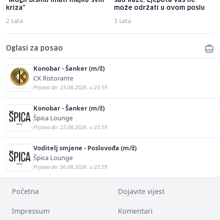
"Mogli bismo imati majku svih
sad kaže: Ljepota vas ne
kriza"
može održati u ovom poslu
2 sata
3 sata
Oglasi za posao
Konobar - Šanker (m/ž)
CK Ristorante
Prijava do: 23.08.2026. u 23:59
Konobar - Šanker (m/ž)
Špica Lounge
Prijava do: 22.08.2026. u 23:59
Voditelj smjene - Poslovođa (m/ž)
Špica Lounge
Prijava do: 06.08.2026. u 23:59
Početna
Dojavite vijest
Impressum
Komentari