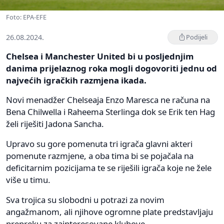
Foto: EPA-EFE
26.08.2024.
Podijeli
Chelsea i Manchester United bi u posljednjim
danima prijelaznog roka mogli dogovoriti jednu od
najvećih igračkih razmjena ikada.
Novi menadžer Chelseaja Enzo Maresca ne računa na
Bena Chilwella i Raheema Sterlinga dok se Erik ten Hag
želi riješiti Jadona Sancha.
Upravo su gore pomenuta tri igrača glavni akteri
pomenute razmjene, a oba tima bi se pojačala na
deficitarnim pozicijama te se riješili igrača koje ne žele
više u timu.
Sva trojica su slobodni u potrazi za novim
angažmanom, ali njihove ogromne plate predstavljaju
prepreku za zainteresovane klubove.