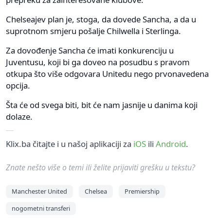
Chelseajev plan je, stoga, da dovede Sancha, a da u
suprotnom smjeru pošalje Chilwella i Sterlinga.
Za dovođenje Sancha će imati konkurenciju u
Juventusu, koji bi ga doveo na posudbu s pravom
otkupa što više odgovara Unitedu nego prvonavedena
opcija.
Šta će od svega biti, bit će nam jasnije u danima koji
dolaze.
Klix.ba čitajte i u našoj aplikaciji za
iOS
ili
Android
.
Znate nešto više o temi ili želite prijaviti grešku u tekstu?
Manchester United
Chelsea
Premiership
nogometni transferi