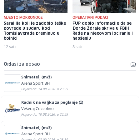
MJESTO MOKRONOGE
OPERATIVNI PODACI
Sarajlija koji je zadobio teške
FUP dobio informacije da se
povrede u sudaru kod
Đorđe Ždrale skriva u FBiH:
Tomislavgrada preminuo u
Rade na njegovom lociranju i
bolnici
hapšenju
12 sati
8 sati
Oglasi za posao
Snimatelj (m/ž)
Arena Sport BH
Prijava do: 14.08.2026. u 23:59
Radnik na valjku za peglanje (ž)
Vešeraj Coccolino
Prijava do: 10.08.2026. u 23:59
Snimatelj (m/ž)
Arena Sport BH
Prijava do: 03.09.2026. u 23:59