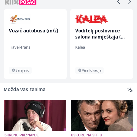
Vozač autobusa (m/ž)
Voditelj poslovnice
salona namještaja (m/
ž)
Travel-Trans
Kalea
Sarajevo
Više lokacija
Možda vas zanima
ISKRENO PRIZNANJE
USKORO NA SFF-U