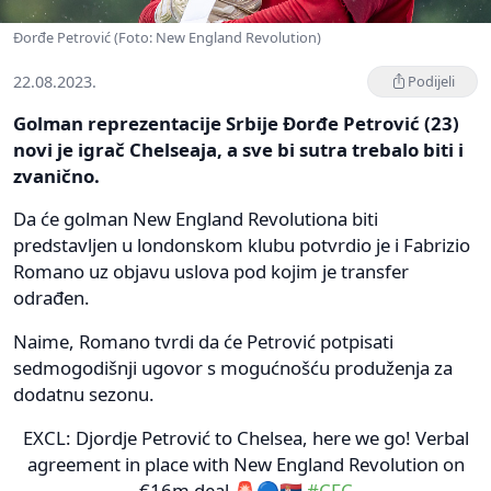
Đorđe Petrović (Foto: New England Revolution)
22.08.2023.
Podijeli
Golman reprezentacije Srbije Đorđe Petrović (23)
novi je igrač Chelseaja, a sve bi sutra trebalo biti i
zvanično.
Da će golman New England Revolutiona biti
predstavljen u londonskom klubu potvrdio je i Fabrizio
Romano uz objavu uslova pod kojim je transfer
odrađen.
Naime, Romano tvrdi da će Petrović potpisati
sedmogodišnji ugovor s mogućnošću produženja za
dodatnu sezonu.
EXCL: Djordje Petrović to Chelsea, here we go! Verbal
agreement in place with New England Revolution on
€16m deal 🚨🔵🇷🇸
#CFC