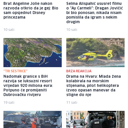
Brat Angeline Jolie nakon
Selma Alispahić ususret filmu
razvoda otkrio da je gej: Bio
o "Ay Carmeli": Dragan Jovičić
sam opsjednut Disney
bi bio ponosan; nikada nisam
princezama
pomislila da igram s nekim
drugim
10 sati
10 sati
"TRI SESTRICE"
BRZA REAKCIJA
Nadomak granice s BiH
Drama na Hvaru: Mlada žena
razvija se luksuzni resort
kolabirala na morskim
vrijedan 920 miliona eura:
stijenama, pilot helikoptera
Potpuno će promijeniti
izveo opasan manevar da
Dubrovačku rivijeru
stigne do nje
19 sati
11 sati