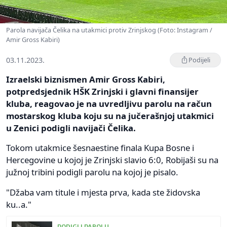
Parola navijača Čelika na utakmici protiv Zrinjskog (Foto: Instagram /
Amir Gross Kabiri)
03.11.2023.
Podijeli
Izraelski biznismen Amir Gross Kabiri,
potpredsjednik HŠK Zrinjski i glavni finansijer
kluba, reagovao je na uvredljivu parolu na račun
mostarskog kluba koju su na jučerašnjoj utakmici
u Zenici podigli navijači Čelika.
Tokom utakmice šesnaestine finala Kupa Bosne i
Hercegovine u kojoj je Zrinjski slavio 6:0, Robijaši su na
južnoj tribini podigli parolu na kojoj je pisalo.
"Džaba vam titule i mjesta prva, kada ste židovska
ku..a."