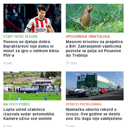
START NOVE SEZONE
UPOZORENJE ORNITOLOGA
Ponovo ne djeluje dobro:
Masovni krivolov na prepelice
Bajraktarević nije dobio ni
u BiH: Zabranjenim vabilicima
minut za igru u velikom kiksu
pustoše se polja od Posavine
PSV-a
do Trebinja
8 sati
57 min
NA CESTI PORED
UPRKOS PROBLEMIMA
Lopta usred utakmice
Njemačka oborila rekord u
izazvala sudar automobila:
izvozu: Ove godine se desilo
Kamere uživo sve snimile
ono što dugo nije zabilježeno
6 sati
5 sati