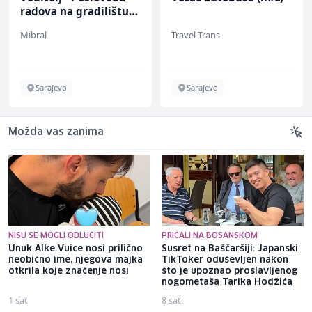
radova na gradilištu
(m/ž)
Mibral
Travel-Trans
Sarajevo
Sarajevo
Možda vas zanima
NISU SE MOGLI ODLUČITI
PRIČALI NA BOSANSKOM
Unuk Alke Vuice nosi prilično
Susret na Baščaršiji: Japanski
neobično ime, njegova majka
TikToker oduševljen nakon
otkrila koje značenje nosi
što je upoznao proslavljenog
nogometaša Tarika Hodžića
1 sat
8 sati