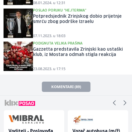
08.01.2024. u 12:31
POSLAO PORUKU "HEJTERIMA"
Potpredsjednik Zrinjskog dobio prijetnje
smrću zbog podrške Izraelu
07.11.2023. u 18:03
PODIGNUTA VELIKA PRAŠINA
Gazzetta predstavila Zrinjski kao ustaški
klub, iz Mostara odmah stigla reakcija
23.08.2023. u 17:15
KOMENTARI (89)
Voditelj - Poslovođa
Vozač autobusa (m/ž)