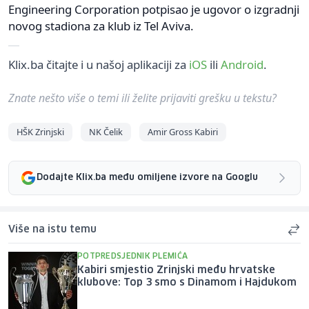
Engineering Corporation potpisao je ugovor o izgradnji
novog stadiona za klub iz Tel Aviva.
Klix.ba čitajte i u našoj aplikaciji za
iOS
ili
Android
.
Znate nešto više o temi ili želite prijaviti grešku u tekstu?
HŠK Zrinjski
NK Čelik
Amir Gross Kabiri
Dodajte Klix.ba među omiljene izvore na Googlu
Više na istu temu
POTPREDSJEDNIK PLEMIĆA
Kabiri smjestio Zrinjski među hrvatske
klubove: Top 3 smo s Dinamom i Hajdukom