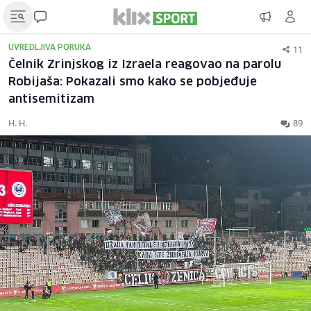
11
UVREDLJIVA PORUKA
Čelnik Zrinjskog iz Izraela reagovao na parolu
Robijaša: Pokazali smo kako se pobjeđuje
antisemitizam
H. H.
89