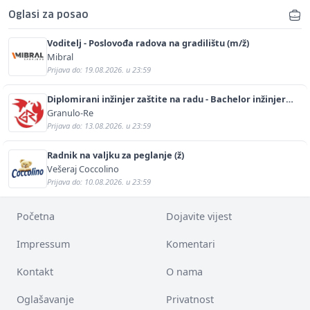
Oglasi za posao
Voditelj - Poslovođa radova na gradilištu (m/ž)
Mibral
Prijava do: 19.08.2026. u 23:59
Diplomirani inžinjer zaštite na radu - Bachelor inžinjer
sigurnosti i pomoći (m/ž)
Granulo-Re
Prijava do: 13.08.2026. u 23:59
Radnik na valjku za peglanje (ž)
Vešeraj Coccolino
Prijava do: 10.08.2026. u 23:59
Početna
Dojavite vijest
Impressum
Komentari
Kontakt
O nama
Oglašavanje
Privatnost