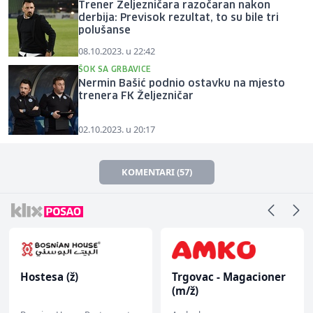
Trener Željezničara razočaran nakon
derbija: Previsok rezultat, to su bile tri
polušanse
08.10.2023. u 22:42
ŠOK SA GRBAVICE
Nermin Bašić podnio ostavku na mjesto
trenera FK Željezničar
02.10.2023. u 20:17
KOMENTARI (57)
Hostesa (ž)
Trgovac - Magacioner
(m/ž)