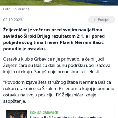
Foto: T. S./Klix.ba
02.10.2023.
Podijeli
Željezničar je večeras pred svojim navijačima
savladao Široki Brijeg rezultatom 2:1, a i pored
pobjede svog tima trener Plavih Nermin Bašić
ponudio je ostavku.
Ostavku klub s Grbavice nije prihvatio, a čelni ljudi
Željezničara su Bašiću dali punu podršku uoči izazova
koji ih očekuju. Saopštenje prenosimo u cijelosti.
"Povodom izjave šefa stručnog štaba Nermina Bašića
nakon utakmice sa Širokim Brijegom u kojoj je ponudio
ostavku na svoju poziciju, FK Željezničar izdaje
saopštenje.
ŠOK SA GRBAVICE
Nermin Bašić podnio ostavku na mjesto