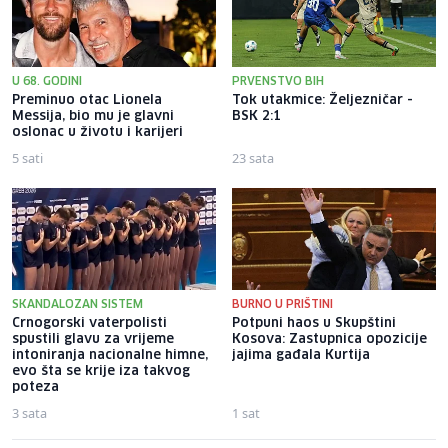
U 68. GODINI
PRVENSTVO BIH
Preminuo otac Lionela
Tok utakmice: Željezničar -
Messija, bio mu je glavni
BSK 2:1
oslonac u životu i karijeri
5 sati
23 sata
SKANDALOZAN SISTEM
BURNO U PRIŠTINI
Crnogorski vaterpolisti
Potpuni haos u Skupštini
spustili glavu za vrijeme
Kosova: Zastupnica opozicije
intoniranja nacionalne himne,
jajima gađala Kurtija
evo šta se krije iza takvog
poteza
3 sata
1 sat