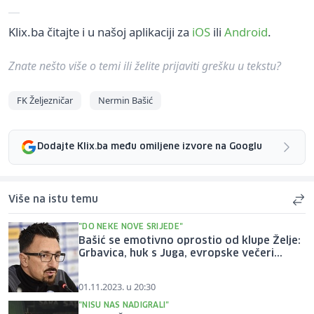
Klix.ba čitajte i u našoj aplikaciji za
iOS
ili
Android
.
Znate nešto više o temi ili želite prijaviti grešku u tekstu?
FK Željezničar
Nermin Bašić
Dodajte Klix.ba među omiljene izvore na Googlu
Više na istu temu
"DO NEKE NOVE SRIJEDE"
Bašić se emotivno oprostio od klupe Želje:
Grbavica, huk s Juga, evropske večeri...
01.11.2023. u 20:30
"NISU NAS NADIGRALI"