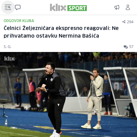
294
ODGOVOR KLUBA
Čelnici Željezničara ekspresno reagovali: Ne
prihvatamo ostavku Nermina Bašića
S. G.
57