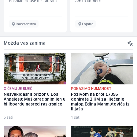
Bosnian House Restaurant
Amko komerc
Inostranstvo
Fojnica
Možda vas zanima
O ČEMU JE RIJEČ
POKAŽIMO HUMANOST
Nesvakidašnji prizor u Los
Pozivom na broj 17056
Angelesu: Muškarac snimljen u
donirate 2 KM za liječenje
billboardu nasred raskrsnice
malog Edina Mahmutovića iz
Ilijaša
5 sati
1 sat