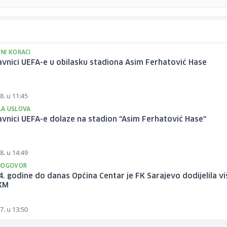
NI KORACI
vnici UEFA-e u obilasku stadiona Asim Ferhatović Hase
8. u 11:45
A USLOVA
vnici UEFA-e dolaze na stadion "Asim Ferhatović Hase"
8. u 14:49
ODGOVOR
. godine do danas Općina Centar je FK Sarajevo dodijelila v
 KM
7. u 13:50