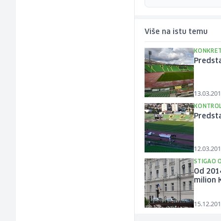
Više na istu temu
KONKRET
Predsta
13.03.201
KONTROL
Predsta
12.03.201
STIGAO 
Od 2014
milion
15.12.201