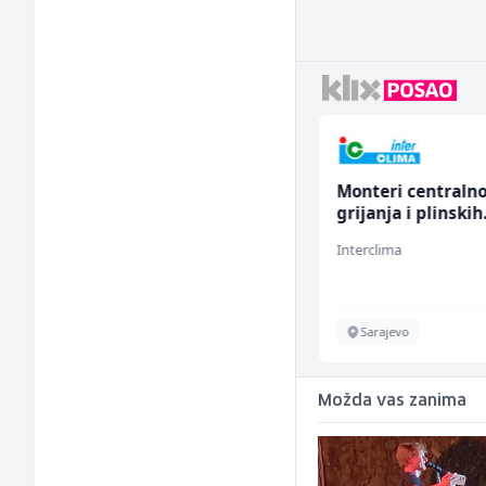
Mašinski inženjer (m/
Monteri centraln
ž)
grijanja i plinskih
instalacija (m)
Euro-Asfalt
Interclima
Više lokacija
Sarajevo
Možda vas zanima