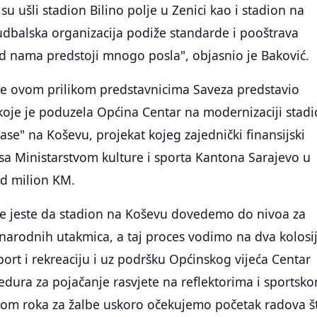
su ušli stadion Bilino polje u Zenici kao i stadion na
udbalska organizacija podiže standarde i pooštrava
red nama predstoji mnogo posla", objasnio je Baković.
 je ovom prilikom predstavnicima Saveza predstavio
koje je poduzela Općina Centar na modernizaciji stad
ase" na Koševu, projekat kojeg zajednički finansijski
sa Ministarstvom kulture i sporta Kantona Sarajevo u
d milion KM.
je jeste da stadion na Koševu dovedemo do nivoa za
arodnih utakmica, a taj proces vodimo na dva kolosi
ort i rekreaciju i uz podršku Općinskog vijeća Centar
dura za pojačanje rasvjete na reflektorima i sportsk
ekom roka za žalbe uskoro očekujemo početak radova š