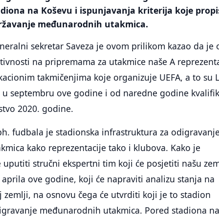
diona na Koševu i ispunjavanja kriterija koje propi
državanje međunarodnih utakmica.
neralni sekretar Saveza je ovom prilikom kazao da je 
tivnosti na pripremama za utakmice naše A reprezenta
kacionim takmičenjima koje organizuje UEFA, a to su 
e u septembru ove godine i od naredne godine kvalifik
stvo 2020. godine.
h. fudbala je stadionska infrastruktura za odigravanj
mica kako reprezentacije tako i klubova. Kako je
uputiti stručni ekspertni tim koji će posjetiti našu zem
 aprila ove godine, koji će napraviti analizu stanja na
zemlji, na osnovu čega će utvrditi koji je to stadion
digravanje međunarodnih utakmica. Pored stadiona n