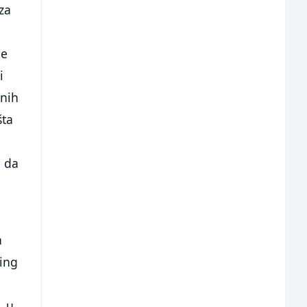
za
je
i
vnih
šta
a
e da
a
ping
, u