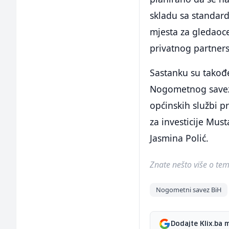
skladu sa standard
mjesta za gledaoce,
privatnog partners
Sastanku su takođe
Nogometnog saveza
općinskih službi pr
za investicije Must
Jasmina Polić.
Znate nešto više o temi 
Nogometni savez BiH
Dodajte Klix.ba 