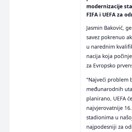
modernizacije sta
FIFA i UEFA za o
Jasmin Baković, ge
savez pokrenuo ak
u narednim kvalifi
nacija koja počinj
za Evropsko prven
"Najveći problem b
međunarodnih utak
planirano, UEFA će 
najvjerovatnije 16.
stadionima u našoj 
najpodesniji za o