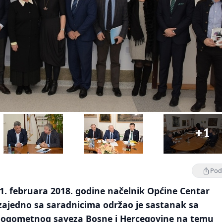
+1
Podi
1. februara 2018. godine načelnik Općine Centar
zajedno sa saradnicima održao je sastanak sa
Nogometnog saveza Bosne i Hercegovine na temu