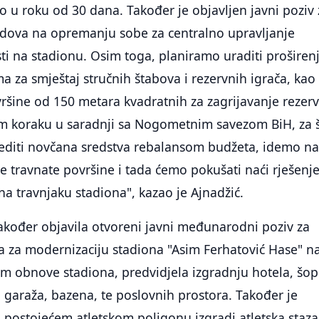
o u roku od 30 dana. Također je objavljen javni poziv 
adova na opremanju sobe za centralno upravljanje
i na stadionu. Osim toga, planiramo uraditi proširen
a za smještaj stručnih štabova i rezervnih igrača, kao 
vršine od 150 metara kvadratnih za zagrijavanje rezer
m koraku u saradnji sa Nogometnim savezom BiH, za 
editi novčana sredstva rebalansom budžeta, idemo n
 travnate površine i tada ćemo pokušati naći rješenj
a travnjaku stadiona", kazao je Ajnadžić.
akođer objavila otvoreni javni međunarodni poziv za
sa za modernizaciju stadiona "Asim Ferhatović Hase" n
im obnove stadiona, predvidjela izgradnju hotela, šo
garaža, bazena, te poslovnih prostora. Također je
 postojećem atletskom poligonu izgradi atletska staza