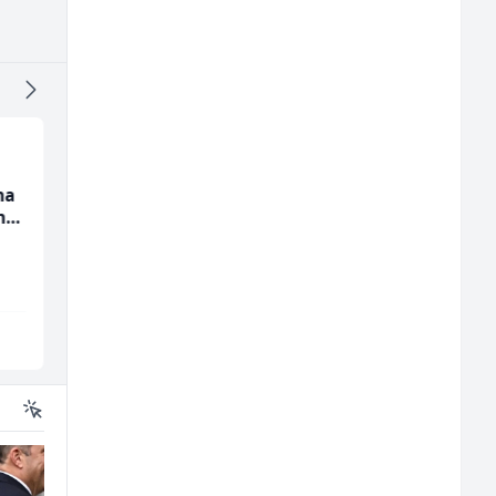
na
Dispatcher (m/ž)
Skladišni radnik (m/ž
nju
BCO
Lidl BH
Sarajevo
Lepenica