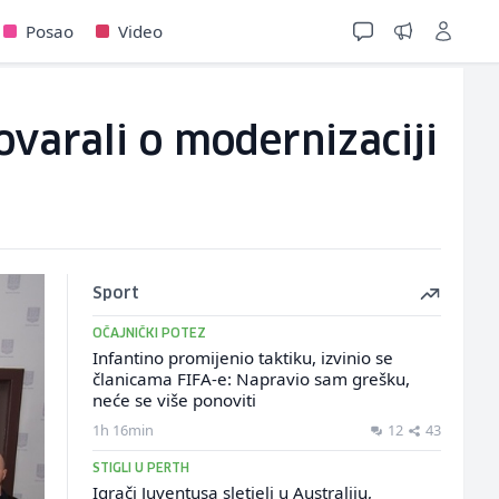
Posao
Video
varali o modernizaciji
Sport
OČAJNIČKI POTEZ
Infantino promijenio taktiku, izvinio se
članicama FIFA-e: Napravio sam grešku,
neće se više ponoviti
1h 16min
12
43
STIGLI U PERTH
Igrači Juventusa sletjeli u Australiju,