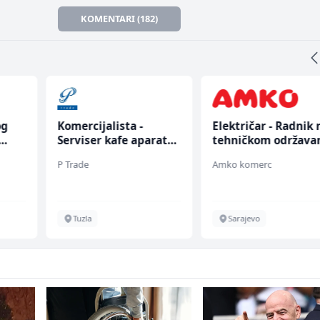
KOMENTARI (182)
og
Komercijalista -
Električar - Radnik 
Serviser kafe aparata
tehničkom održava
(m/ž)
(m/ž)
P Trade
Amko komerc
Tuzla
Sarajevo