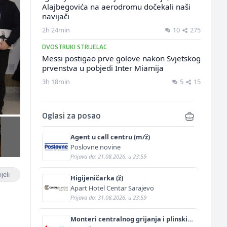
Alajbegovića na aerodromu dočekali naši
navijači
2h 24min
10
275
DVOSTRUKI STRIJELAC
Messi postigao prve golove nakon Svjetskog
prvenstva u pobjedi Inter Miamija
3h 18min
5
15
Oglasi za posao
Agent u call centru (m/ž)
Poslovne novine
Prijava do: 21.08.2026. u 23:59
jeli
Higijeničarka (ž)
Apart Hotel Centar Sarajevo
Prijava do: 31.08.2026. u 23:59
Monteri centralnog grijanja i plinskih