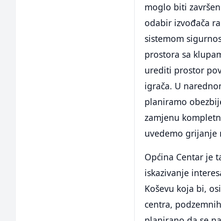
moglo biti završen
odabir izvođača r
sistemom sigurnost
prostora sa klupam
urediti prostor po
igrača. U naredno
planiramo obezbij
zamjenu kompletne
uvedemo grijanje n
Općina Centar je t
iskazivanje intere
Koševu koja bi, os
centra, podzemnih 
planirano da se na