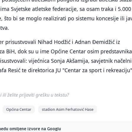
ima Svjetske atletske federacije, sa osam traka i 5.000
 što bi se moglo realizirati po sistemu koncesije ili j
tva.
r prisustvovali Nihad Hodžić i Adnan Đemidžić iz
 BiH, dok su u ime Općine Centar osim predstavnik
isustvovali: vijećnica Sonja Akšamija, savjetnik načeln
afa Resić te direktorica JU "Centar za sport i rekreaciju
ili želite prijaviti grešku u tekstu?
Općina Centar
stadion Asim Ferhatović Hase
među omiljene izvore na Googlu