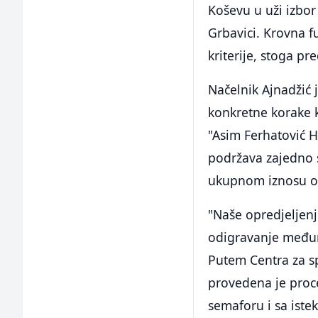
Koševu u uži izbor 
Grbavici. Krovna f
kriterije, stoga p
Načelnik Ajnadžić
konkretne korake 
"Asim Ferhatović H
podržava zajedno 
ukupnom iznosu o
"Naše opredjeljen
odigravanje međun
Putem Centra za sp
provedena je proce
semaforu i sa ist