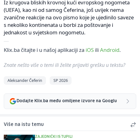
Iz krugova bliskih krovnoj kući evropskog nogometa
(UEFA), kao ni od samog Čeferina, još uvijek nema
zvanične reakcije na ovo pismo koje je ujedinilo saveze
s nekoliko kontinenata u borbi za poštovanje i
jednakost u svjetskom nogometu.
Klix.ba čitajte i u našoj aplikaciji za
iOS
ili
Android
.
Znate nešto više o temi ili želite prijaviti grešku u tekstu?
Aleksander Čeferin
SP 2026
Dodajte Klix.ba među omiljene izvore na Googlu
Više na istu temu
ZAJEDNIČKI ISTUPILI