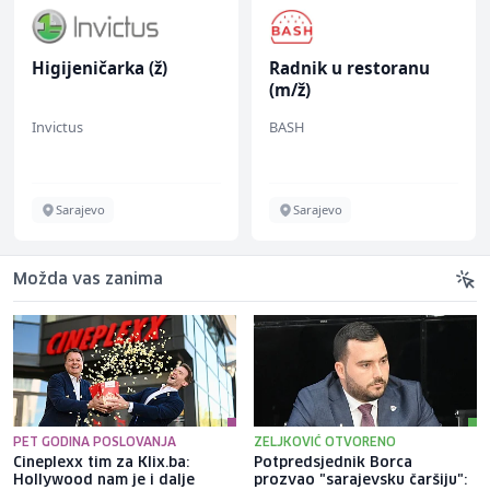
Higijeničarka (ž)
Radnik u restoranu
(m/ž)
Invictus
BASH
Sarajevo
Sarajevo
Možda vas zanima
PET GODINA POSLOVANJA
ZELJKOVIĆ OTVORENO
Cineplexx tim za Klix.ba:
Potpredsjednik Borca
Hollywood nam je i dalje
prozvao "sarajevsku čaršiju":