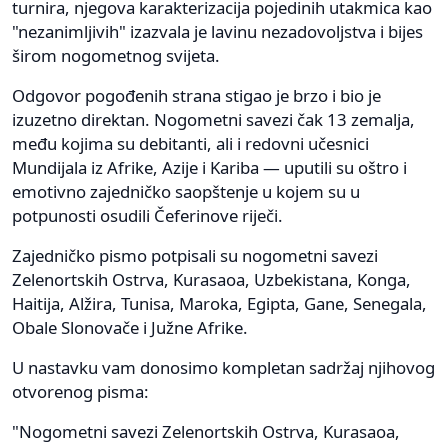
turnira, njegova karakterizacija pojedinih utakmica kao
"nezanimljivih" izazvala je lavinu nezadovoljstva i bijes
širom nogometnog svijeta.
Odgovor pogođenih strana stigao je brzo i bio je
izuzetno direktan. Nogometni savezi čak 13 zemalja,
među kojima su debitanti, ali i redovni učesnici
Mundijala iz Afrike, Azije i Kariba — uputili su oštro i
emotivno zajedničko saopštenje u kojem su u
potpunosti osudili Čeferinove riječi.
Zajedničko pismo potpisali su nogometni savezi
Zelenortskih Ostrva, Kurasaoa, Uzbekistana, Konga,
Haitija, Alžira, Tunisa, Maroka, Egipta, Gane, Senegala,
Obale Slonovače i Južne Afrike.
U nastavku vam donosimo kompletan sadržaj njihovog
otvorenog pisma:
"Nogometni savezi Zelenortskih Ostrva, Kurasaoa,