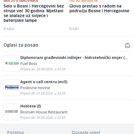
IMA 20 STANOVNIKA
OD 10. AUGUSTA
Selo u Bosni i Hercegovini bez
Glovo prestao s radom na
struje već 30 godina: Mještani
području Bosne i Hercegovine
se snalaze uz svijeće i
baterijske lampe
4 sata
6 sati
Oglasi za posao
Diplomirani građevinski inžinjer - hidrotehnički smjer (m/
ž)
Fuel Boss
Prijava do: 20.08.2026. u 23:59
Agent u call centru (m/ž)
Poslovne novine
Prijava do: 21.08.2026. u 23:59
Hostesa (ž)
Bosnian House Restaurant
Prijava do: 20.08.2026. u 23:59
Početna
Dojavite vijest