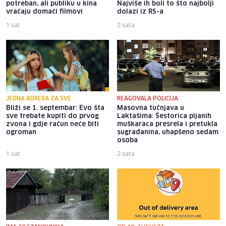
potreban, ali publiku u kina
Najviše ih boli to što najbolji
vraćaju domaći filmovi
dolazi iz RS-a
1 sat
2 sata
JEDNA ADRESA ZA SVE
REAGOVALA POLICIJA
Bliži se 1. septembar: Evo šta
Masovna tučnjava u
sve trebate kupiti do prvog
Laktašima: Šestorica pijanih
zvona i gdje račun neće biti
muškaraca presrela i pretukla
ogroman
sugrađanina, uhapšeno sedam
osoba
1 sat
2 sata