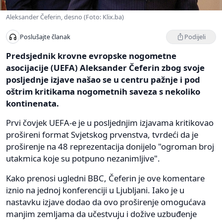
Aleksander Čeferin, desno (Foto: Klix.ba)
Podijeli
Poslušajte članak
Predsjednik krovne evropske nogometne
asocijacije (UEFA) Aleksander Čeferin zbog svoje
posljednje izjave našao se u centru pažnje i pod
oštrim kritikama nogometnih saveza s nekoliko
kontinenata.
Prvi čovjek UEFA-e je u posljednjim izjavama kritikovao
prošireni format Svjetskog prvenstva, tvrdeći da je
proširenje na 48 reprezentacija donijelo "ogroman broj
utakmica koje su potpuno nezanimljive".
Kako prenosi ugledni BBC, Čeferin je ove komentare
iznio na jednoj konferenciji u Ljubljani. Iako je u
nastavku izjave dodao da ovo proširenje omogućava
manjim zemljama da učestvuju i dožive uzbuđenje