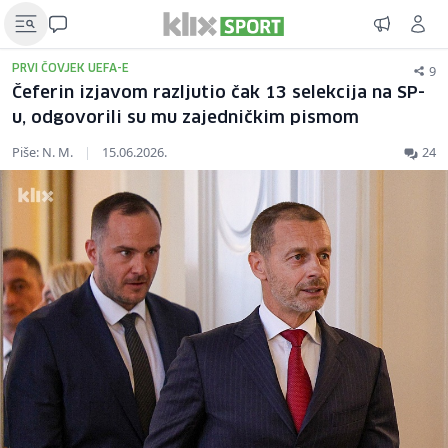
9
PRVI ČOVJEK UEFA-E
Čeferin izjavom razljutio čak 13 selekcija na SP-
u, odgovorili su mu zajedničkim pismom
Piše: N. M.
|
15.06.2026.
24